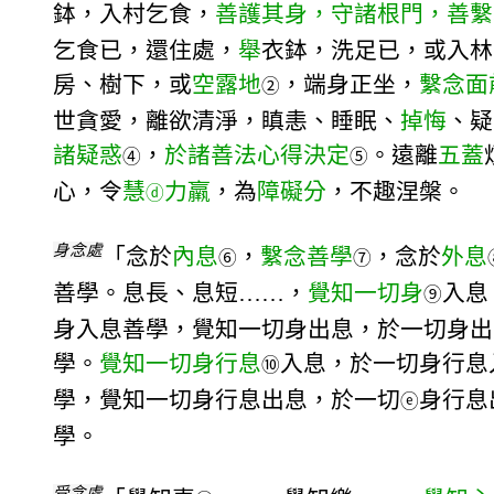
鉢，入村乞食，
善護其身，守諸根門，善繫
乞食已，還住處，
舉
衣鉢，洗足已，或入林
房、樹下，或
空露地
，端身正坐，
繫念面
②
世貪愛，離欲清淨，瞋恚、睡眠、
掉悔
、疑
諸疑惑
，
於諸善法心得決定
。遠離
五蓋
④
⑤
心，令
慧
力羸
，為
障礙分
，不趣涅槃。
ⓓ
身念處
「念於
內息
，
繫念善學
，念於
外息
⑥
⑦
善學。息長、息短……，
覺知一切身
入息
⑨
身入息善學，覺知一切身出息，於一切身出
學。
覺知一切身行息
入息，於一切身行息
⑩
學，覺知一切身行息出息，於一切
身行息
ⓔ
學。
受念處