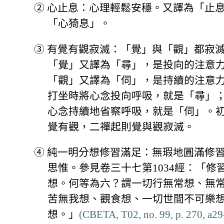
②
心止息：心理輕鬆安穩。又譯為「止
「心猗息」。
③
有覺有觀寂滅：「覺」與「觀」都寂
「覺」又譯為「尋」，是投向的注意
「觀」又譯為「伺」，是持續的注意
打坐時將心念投向呼吸，就是「尋」
心念持續地省察呼吸，就是「伺」。
覺有觀，二禪起則覺與觀寂滅。
④
純一明分想修習滿足：無瑕地圓滿修
思惟。參見卷三十七第1034經：「修
想。何等為六？謂一切行無常想、無
苦無我想、觀食想、一切世間不可樂
想。」
(CBETA, T02, no. 99, p. 270, a29