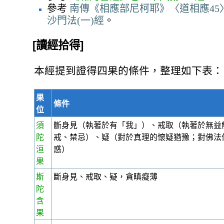
參考
南傳《相應部尼柯耶》〈道相應45〉
沙門法(一)經
。
[讀經拾得]
本經提到證得四果的條件，整理如下表：
果
條件
位
須
斷身見（執著於有「我」）、戒取（執著於無益
陀
戒、禁忌）、疑（對於真理的懷疑猶豫；對佛法
洹
惑）
果
斯
斷身見、戒取、疑，貪瞋癡薄
陀
含
果