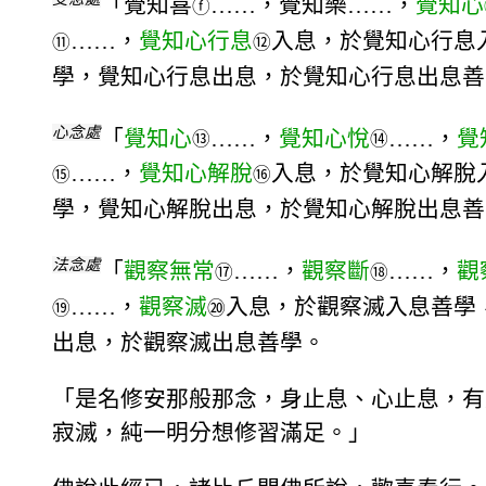
「覺知喜
……，覺知樂……，
覺知心
ⓕ
……，
覺知心行息
入息，於覺知心行息
⑪
⑫
學，覺知心行息出息，於覺知心行息出息善
心念處
「
覺知心
……，
覺知心悅
……，
覺
⑬
⑭
……，
覺知心解脫
入息，於覺知心解脫
⑮
⑯
學，覺知心解脫出息，於覺知心解脫出息善
法念處
「
觀察無常
……，
觀察斷
……，
觀
⑰
⑱
……，
觀察滅
入息，於觀察滅入息善學
⑲
⑳
出息，於觀察滅出息善學。
「是名修安那般那念，身止息、心止息，有
寂滅，純一明分想修習滿足。」