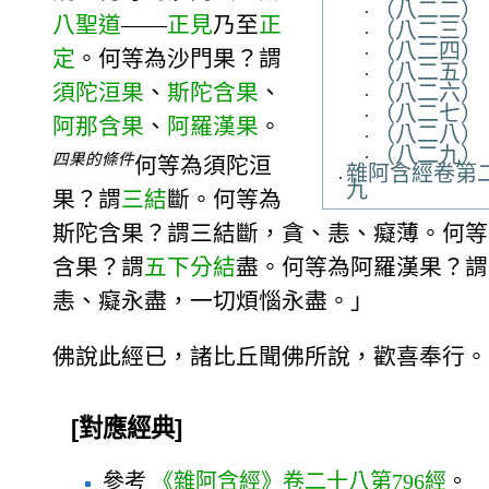
（八二二）
八聖道
——
正見
乃至
正
（八二三）
（八二四）
定
。何等為沙門果？謂
（八二五）
須陀洹果
、
斯陀含果
、
（八二六）
（八二七）
阿那含果
、
阿羅漢果
。
（八二八）
（八二九）
四果的條件
何等為須陀洹
雜阿含經卷第
九
果？謂
三結
斷。何等為
斯陀含果？謂三結斷，貪、恚、癡薄。何等
含果？謂
五下分結
盡。何等為阿羅漢果？謂
恚、癡永盡，一切煩惱永盡。」
佛說此經已，諸比丘聞佛所說，歡喜奉行。
[對應經典]
參考
《雜阿含經》卷二十八第796經
。