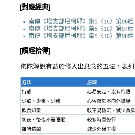
[對應經典]
南傳《增支部尼柯耶》集5〈10〉第96經
南傳《增支部尼柯耶》集5〈10〉第97經
南傳《增支部尼柯耶》集5〈10〉第98經
[讀經拾得]
佛陀解說有益於修入出息念的五法，表列
方法
原理
持戒
心易安定、沒有悔恨
少欲、少事、少務
心習慣於不向外攀緣
飲食知量
較不易昏沉、減少貪
初夜、後夜不著睡眠
較多時間修行
離諸憒鬧
減少外緣干擾