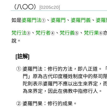
（八〇〇）
[0205c20]
如是
婆羅門法
、
婆羅門
、
婆羅門義
、
婆羅
①
梵行法
、
梵行者
、
梵行義
、
梵行果
③
④
⑤
⑥
說。
[註解]
①
婆羅門法：修行的方法，即八正道。
門」原為古代印度種姓制度中的祭司
陀則表示婆羅門不應以出生來界定，
為來界定，因此在佛教中指修行人。
②
婆羅門果：修行的成果。