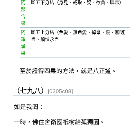
阿
斷五下分結（身見、戒取、疑、欲貪、瞋恚）
那
含
果
阿
斷五上分結（色愛、無色愛、掉舉、慢、無明）
羅
盡、煩惱永盡
漢
果
至於證得四果的方法，就是八正道。
（七九八）
[0205c08]
如是我聞：
一時，佛住舍衛國祇樹給孤獨園。