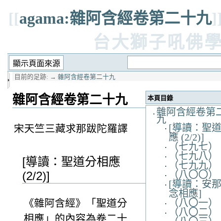
[[
agama:雜阿含經卷第二十九
]
台大獅子吼佛
目前的足跡:
→
雜阿含經卷第二十九
雜阿含經卷第二十九
本頁目錄
雜阿含經卷第
九
[導讀：聖
宋天竺三藏求那跋陀羅譯
應 (2/2)]
（七九七）
（七九八）
[導讀：聖道分相應
（七九九）
（八〇〇）
(2/2)]
[導讀：安
念相應]
（八〇一）
《雜阿含經》「聖道分
（八〇二）
相應」的內容為卷二十