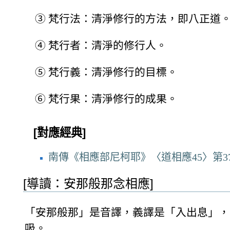
③
梵行法：清淨修行的方法，即八正道
④
梵行者：清淨的修行人。
⑤
梵行義：清淨修行的目標。
⑥
梵行果：清淨修行的成果。
[對應經典]
南傳《相應部尼柯耶》〈道相應45〉第37
[導讀：安那般那念相應]
「安那般那」是音譯，義譯是「入出息」，
吸。