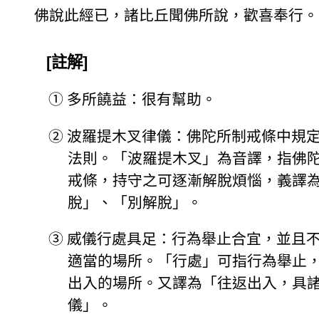
佛說此經已，諸比丘聞佛所說，歡喜奉行。
[註解]
①
多所饒益：很有幫助。
②
波羅提木叉律儀：佛陀所制戒條中規
法則。「波羅提木叉」為音譯，指佛
戒條，持守之可逐漸解脫煩惱，義譯
脫」、「別解脫」。
③
威儀行處具足：行為舉止合宜，並且
適當的場所。「行處」可指行為舉止
出入的場所。又譯為「往返出入，具
儀」。