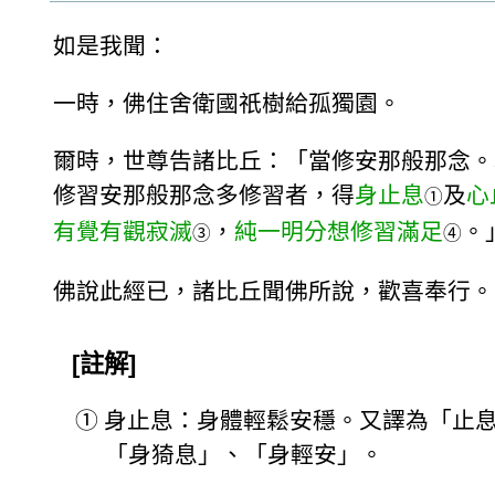
如是我聞：
一時，佛住舍衛國祇樹給孤獨園。
爾時，世尊告諸比丘：「當修安那般那念。
修習安那般那念多修習者，得
身止息
及
心
①
有覺有觀寂滅
，
純一明分想修習滿足
。
③
④
佛說此經已，諸比丘聞佛所說，歡喜奉行。
[註解]
①
身止息：身體輕鬆安穩。又譯為「止
「身猗息」、「身輕安」。