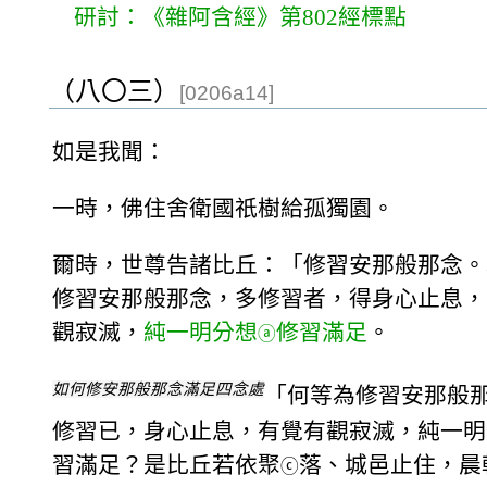
研討：《雜阿含經》第802經標點
（八〇三）
[0206a14]
如是我聞：
一時，佛住舍衛國祇樹給孤獨園。
爾時，世尊告諸比丘：「修習安那般那念。
修習安那般那念，多修習者，得身心止息，
觀寂滅，
純一明分想
修習滿足
。
ⓐ
如何修安那般那念滿足四念處
「何等為修習安那般
修習已，身心止息，有覺有觀寂滅，純一明
習滿足？是比丘若依聚
落、城邑止住，晨
ⓒ