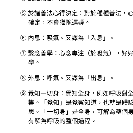
⑤
於諸善法心得決定：對於種種善法，
確定，不會猶豫遲疑。
⑥
內息：吸氣。又譯為「入息」。
⑦
繫念善學：心念專注（於吸氣），好
學。
⑧
外息：呼氣。又譯為「出息」。
⑨
覺知一切身：覺知全身，例如呼吸對
響。「覺知」是覺察知道，也就是體
思。「一切身」是全身，可解為整個
有解為呼吸的整個過程。