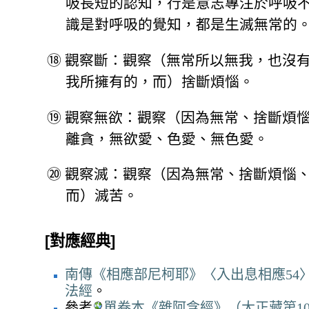
吸長短的認知，行是意志專注於呼吸
識是對呼吸的覺知，都是生滅無常的
⑱
觀察斷：觀察（無常所以無我，也沒
我所擁有的，而）捨斷煩惱。
⑲
觀察無欲：觀察（因為無常、捨斷煩
離貪，無欲愛、色愛、無色愛。
⑳
觀察滅：觀察（因為無常、捨斷煩惱
而）滅苦。
[對應經典]
南傳《相應部尼柯耶》〈入出息相應54
法經
。
參考
單卷本《雜阿含經》（大正藏第10