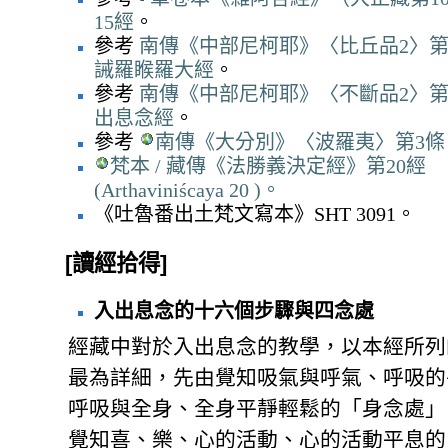
15經
。
參考
南傳《中部尼柯耶》〈比丘品2〉第
誡羅睺羅大經
。
參考
南傳《中部尼柯耶》〈不斷品2〉第1
出息念經
。
參考
南傳《大分別》〈波羅夷〉第3條
梵本 / 藏傳《法勝義決定經》第20經
(Arthaviniścaya 20 )。
《吐魯番出土梵文寫本》SHT 3091。
[讀經拾得]
入出息念的十六個步驟與四念處
經藏中對於入出息念的教學，以本經所列
最為詳細，先由覺知吸氣與呼氣、呼吸的
呼吸與全身、全身平靜輕鬆的「身念處」
覺知喜、樂、心的活動、心的活動平息的