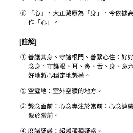
ⓖ
「心」，大正藏原為「身」，今依據
作「心」。
[註解]
①
善護其身、守諸根門、善繫心住：好
念身，守護眼、耳、鼻、舌、身、意
好地將心穩定地繫著。
②
空露地：室外空曠的地方。
③
繫念面前：心念專注於當前；心念連
繫於當前。
④
度諸疑惑：超越種種疑惑。