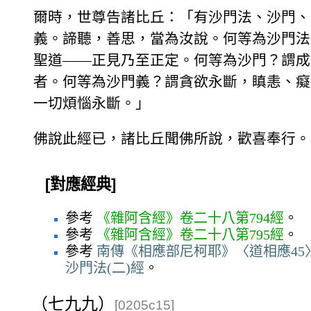
爾時，世尊告諸比丘：「有沙門法、沙門、
義。諦聽，善思，當為汝說。何等為沙門法
聖道——正見乃至正定。何等為沙門？謂成
者。何等為沙門義？謂貪欲永斷，瞋恚、癡
一切煩惱永斷。」
佛說此經已，諸比丘聞佛所說，歡喜奉行。
[對應經典]
參考
《雜阿含經》卷二十八第794經
。
參考
《雜阿含經》卷二十八第795經
。
參考
南傳《相應部尼柯耶》〈道相應45〉
沙門法(二)經
。
（七九九）
[0205c15]