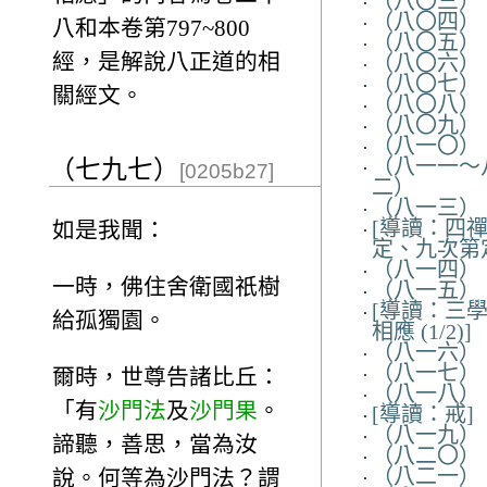
（八〇三）
（八〇四）
八和本卷第797~800
（八〇五）
經，是解說八正道的相
（八〇六）
（八〇七）
關經文。
（八〇八）
（八〇九）
（八一〇）
（八一一～
（七九七）
[0205b27]
二）
（八一三）
[導讀：四
如是我聞：
定、九次第
（八一四）
一時，佛住舍衛國祇樹
（八一五）
[導讀：三
給孤獨園。
相應 (1/2)]
（八一六）
（八一七）
爾時，世尊告諸比丘：
（八一八）
「有
沙門法
及
沙門果
。
[導讀：戒]
（八一九）
諦聽，善思，當為汝
（八二〇）
（八二一）
說。何等為沙門法？謂