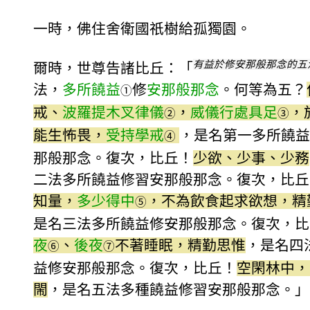
一時，佛住舍衛國祇樹給孤獨園。
有益於修安那般那念的五
爾時，世尊告諸比丘：「
法，
多所饒益
修
安那般那念
。何等為五？
①
戒、
波羅提木叉律儀
，
威儀行處具足
，
②
③
能生怖畏，
受持學戒
，是名第一多所饒益
④
那般那念。復次，比丘！
少欲、少事、少務
二法多所饒益修習安那般那念。復次，比丘
知量，
多少得中
，不為飲食起求欲想，精
⑤
是名三法多所饒益修安那般那念。復次，比
夜
、
後夜
不著睡眠，精勤思惟
，是名四
⑥
⑦
益修安那般那念。復次，比丘！
空閑林中，
閙
，是名五法多種饒益修習安那般那念。」