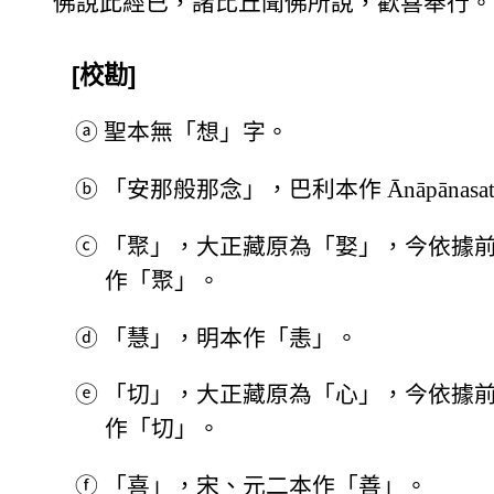
佛說此經已，諸比丘聞佛所說，歡喜奉行。
[校勘]
ⓐ
聖本無「想」字。
ⓑ
「安那般那念」，巴利本作 Ānāpānasat
ⓒ
「聚」，大正藏原為「娶」，今依據
作「聚」。
ⓓ
「慧」，明本作「恚」。
ⓔ
「切」，大正藏原為「心」，今依據
作「切」。
ⓕ
「喜」，宋、元二本作「善」。