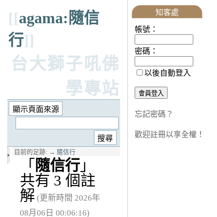
知客處
[[
agama:隨信
帳號：
行
]]
密碼：
台大獅子吼佛
以後自動登入
學專站
忘記密碼？
歡迎註冊以享全權！
目前的足跡:
→
隨信行
「
隨信行
」
共有 3 個註
解
(更新時間 2026年
08月06日 00:06:16)