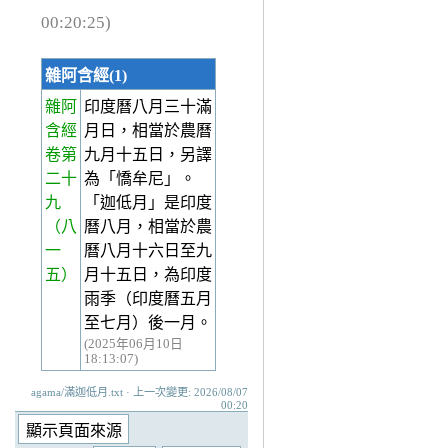
00:20:25)
雜阿含經(1)
雜阿
印度曆八月三十滿
含經
月日，相當於農曆
卷第
九月十五日，另譯
二十
為「憍牟尼」。
九
「迦低月」是印度
（八
曆八月，相當於農
一
曆八月十六日至九
五）
月十五日，為印度
雨季（印度曆五月
至七月）後一月。
(2025年06月10日
18:13:07)
agama/滿迦低月.txt · 上一次變更: 2026/08/07
00:20