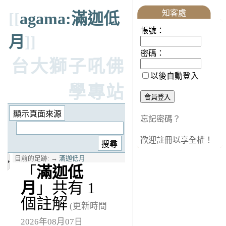
知客處
[[
agama:滿迦低
帳號：
月
]]
密碼：
台大獅子吼佛
以後自動登入
學專站
忘記密碼？
歡迎註冊以享全權！
目前的足跡:
→
滿迦低月
「
滿迦低
月
」共有 1
個註解
(更新時間
2026年08月07日