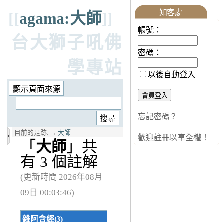
知客處
[[
agama:大師
]]
帳號：
台大獅子吼佛
密碼：
學專站
以後自動登入
忘記密碼？
目前的足跡:
→
大師
歡迎註冊以享全權！
「
大師
」共
有 3 個註解
(更新時間 2026年08月
09日 00:03:46)
雜阿含經(3)