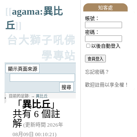
知客處
[[
agama:異比
帳號：
丘
]]
密碼：
台大獅子吼佛
以後自動登入
學專站
忘記密碼？
歡迎註冊以享全權！
目前的足跡:
→
異比丘
「
異比丘
」
共有 6 個註
解
(更新時間 2026年
08月09日 00:10:21)