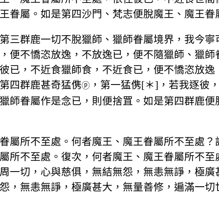
王眷屬。如是第四沙門、梵志便脫魔王、魔王眷
第三群鹿一切不脫獵師、獵師眷屬境界，我今寧
，便不憍恣放逸，不放逸已，便不隨獵師、獵師
彼已，不近食獵師食，不近食已，便不憍恣放逸
第四群鹿甚奇猛㑺
，第一猛㑺[＊]，若我逐彼
ⓟ
獵師眷屬作是念已，則便捨罝。如是第四群鹿便
眷屬所不至處。何者魔王、魔王眷屬所不至處？
屬所不至處。復次，何者魔王、魔王眷屬所不至
周一切，心與慈俱，無結無怨，無恚無諍，極廣
怨，無恚無諍，極廣甚大，無量善修，遍滿一切