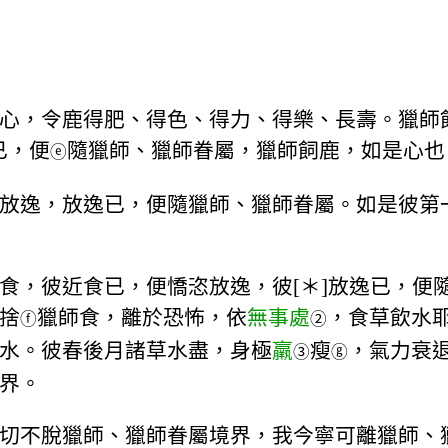
心，令鹿得肥、得色、得力、得樂、長壽。獵師
已，便
隨獵師、獵師眷屬，獵師飼鹿，如是心也
ⓔ
放逸，放逸已，便隨獵師、獵師眷屬。如是彼第
食，彼近食已，便憍恣放逸，彼[＊]放逸已，便
捨
獵師食，離於恐怖，依
無事處
，食草飲水
ⓕ
②
水。彼春後月諸草水盡，身極
羸
瘦
，氣力衰
③
ⓖ
界。
切不脫獵師、獵師眷屬境界，我今寧可離獵師、