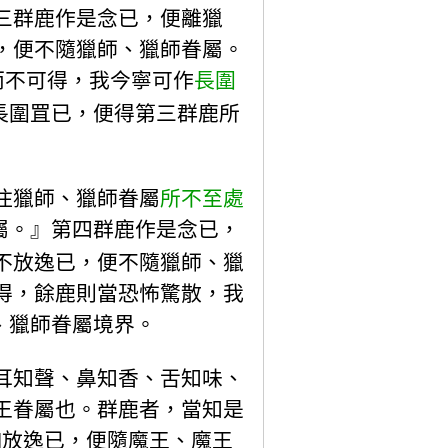
三群鹿作是念已，便離獵
，便不隨獵師、獵師眷屬。
而不可得，我今寧可作
長圍
長圍罝已，便得第三群鹿所
住獵師、獵師眷屬
所不至處
屬。』第四群鹿作是念已，
不放逸已，便不隨獵師、獵
得，餘鹿則當恐怖驚散，我
、獵師眷屬境界。
耳知聲、鼻知香、舌知味、
王眷屬也。群鹿者，當知是
]放逸已，便隨魔王、魔王