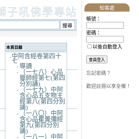
知客處
獅子吼佛學專站
帳號：
密碼：
以後自動登入
本頁目錄
中阿含經卷第四十
七
導讀
（一七八）心品
忘記密碼？
獵師經第七(第四
分別誦)
歡迎註冊以享全權！
（一七九）中阿
含心品五支物主
經第八(第四分別
誦)
（一八〇）中阿
含心品瞿曇彌經
第九(第四分別
誦)
（一八一）中阿