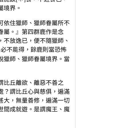
屬境界。
可依住獵師、獵師眷屬所不
眷屬。』第四群鹿作是念
，不放逸已，便不隨獵師、
，必不能得，餘鹿則當恐怖
脫獵師、獵師眷屬境界。當
謂比丘離欲、離惡不善之
處？謂比丘心與慈俱，遍滿
甚大，無量善修，遍滿一切
世間成就遊。是謂魔王、魔