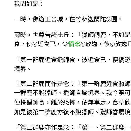
我聞如是：
一時，佛遊王舍城，在竹林迦蘭陀
園。
ⓑ
爾時，世尊告諸比丘：「獵師飼鹿，不如是
食，使
近食已，令
憍恣
放逸，彼
放逸
ⓒ
①
ⓓ
「第一群鹿近食獵師食，彼近食已，便憍恣
境界。
「第二群鹿而作是念：『第一群鹿近食獵師
一群鹿不脫獵師、獵師眷屬境界。我今寧可
便捨獵師食，離於恐怖，依無事處，食草飲
如是彼第二群鹿亦復不脫獵師、獵師眷屬境
「第三群鹿亦作是念：『第一、第二群鹿一