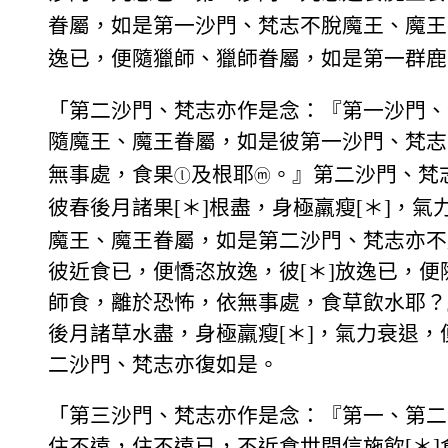
眷屬，如是第一沙門、梵志不脫魔王、魔王
逸已，便隨獵師、獵師眷屬，如是第一群鹿
「第二沙門、梵志亦作是念：『第一沙門、
隨魔王、魔王眷屬，如是彼第一沙門、梵志
無事處，食果
及根耶
。』第二沙門、梵
ⓛ
ⓜ
彼春後月諸果[＊]根盡，身極羸瘦[＊]，氣
魔王、魔王眷屬，如是第二沙門、梵志亦不
彼近食已，便憍恣放逸，彼[＊]放逸已，
師食，離於恐怖，依無事處，食草飲水耶？
後月諸草水盡，身極羸瘦[＊]，氣力衰退
二沙門、梵志亦復如是。
「第三沙門、梵志亦作是念：『第一、第二
住不遠，住不遠已，不近食世間信施飲[＊