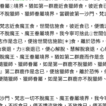
眷屬
境界。猶如第一群鹿近食獵師食，彼近食已
ⓘ
不脫獵師、獵師眷屬境界。當觀彼第一沙門、梵
梵志近食魔王食，世間信施食，彼近食已，便憍恣
不脫魔王、魔王眷屬境界。我今寧可捨此
世間
ⓙ
志作是念已，便捨世間信施飲[＊]食，離於恐怖，
力衰退，力
衰退已，便心解脫、慧解脫衰退，心
ⓝ
脫魔王、魔王眷屬境界。猶如第二群鹿而作是念
便隨獵師、獵師眷屬，如是第一群鹿不脫獵師、獵
』第二群鹿作是念已，便捨獵師食，離於恐怖，
，便隨獵師、獵師眷屬，如是第二群鹿亦不脫獵師
沙門、梵志一切不脫魔王、魔王眷屬境界，我今
]食，不近食已，便不憍恣放逸，不放逸已，便不