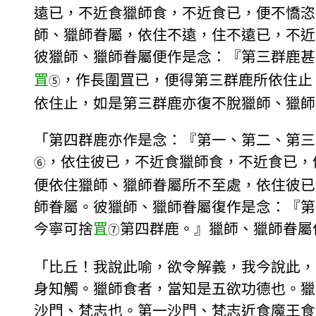
遠已，不近食獵師食，不近食已，便不憍恣
師、獵師眷屬，依住不遠，住不遠已，不近
彼獵師、獵師眷屬便作是念：『第三群鹿甚
罝
，作長圍罝已，便得第三群鹿所依住止
⑤
依住止，如是第三群鹿亦復不脫獵師、獵師
「第四群鹿亦作是念：『第一、第二、第三
，依住彼已，不近食獵師食，不近食已，
⑥
便依住獵師、獵師眷屬所不至處，依住彼已
師眷屬。彼獵師、獵師眷屬復作是念：『第
今寧可捨
罝
第四群鹿。』獵師、獵師眷屬
⑦
「比丘！我說此喻，欲令解義，我今說此，
身知觸。獵師食者，當知是五欲功德也。獵
沙門、梵志也。第一沙門、梵志近食魔王食