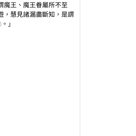
謂魔王、魔王眷屬所不至
遊，慧見諸漏盡斷知，是謂
。」
ⓡ