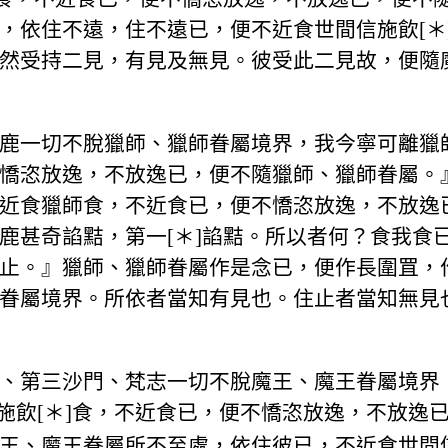
，依住不遠，住不遠已，便不近食世間信施飲[＊
然受持二見，有見及無見。彼受此二見故，便隨
鹿一切不脫獵師、獵師眷屬境界，我今寧可離獵
憍恣放逸，不放逸已，便不隨獵師、獵師眷屬。
近食獵師食，不近食已，便不憍恣放逸，不放逸
鹿甚奇諂黠，第一[＊]諂黠。所以者何？食我食
止。』獵師、獵師眷屬作是念已，便作長圍罝，
眷屬境界。所依者當知有見也。住止者當知無見
、第三沙門、梵志一切不脫魔王、魔王眷屬境界
施飲[＊]食，不近食已，便不憍恣放逸，不放逸
王、魔王眷屬所不至處，依住彼已，不近食世間信