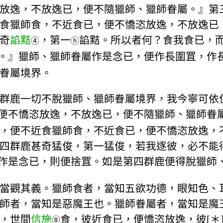
放逸，不放逸已，便不隨獵師、獵師眷屬。』第
食獵師食，不近食已，便不憍恣放逸，不放逸已
奇
諂黠
，第一
諂黠。所以者何？食我食已，
④
ⓗ
。』獵師、獵師眷屬作是念已，便作長圍罝，作
眷屬境界。
群鹿一切不脫獵師、獵師眷屬境界，我今寧可依
便不憍恣放逸，不放逸已，便不隨獵師、獵師眷
，便不近食獵師食，不近食已，便不憍恣放逸，
四群鹿甚奇猛俊，第一猛俊，若我逐彼，必不能
作是念已，則便捨罝。如是第四群鹿便得脫獵師
當觀其義。獵師食者，當知五欲功德，眼知色、
師者，當知是惡魔王也。獵師眷屬者，當知是魔
，世間
信施
食，彼近食已，便憍恣放逸，彼[＊
⑧