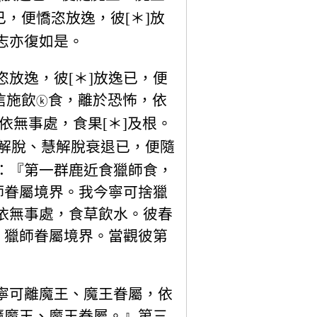
，便憍恣放逸，彼[＊]放
志亦復如是。
放逸，彼[＊]放逸已，便
信施飲
食，離於恐怖，依
ⓚ
依無事處，食果[＊]及根。
解脫、慧解脫衰退已，便隨
：『第一群鹿近食獵師食，
師眷屬境界。我今寧可捨獵
依無事處，食草飲水。彼春
、獵師眷屬境界。當觀彼第
寧可離魔王、魔王眷屬，依
隨魔王、魔王眷屬。』第三