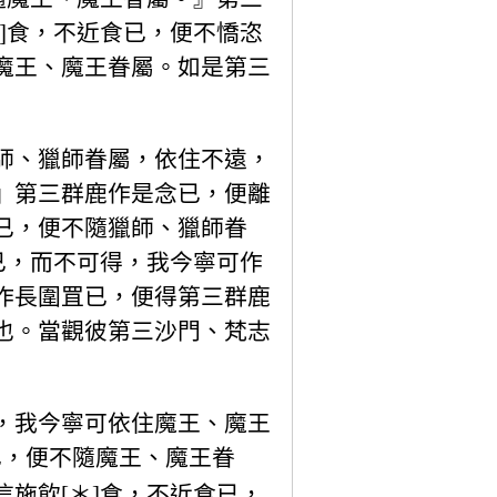
]食，不近食已，便不憍恣
魔王、魔王眷屬。如是第三
師、獵師眷屬，依住不遠，
』第三群鹿作是念已，便離
已，便不隨獵師、獵師眷
已，而不可得，我今寧可作
作長圍罝已，便得第三群鹿
也。當觀彼第三沙門、梵志
，我今寧可依住魔王、魔王
已，便不隨魔王、魔王眷
施飲[＊]食，不近食已，