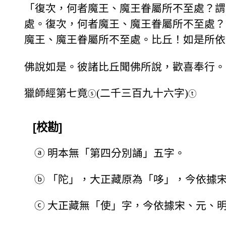
「復次，何者魔王、魔王眷屬所不至處？謂
處。復次，何者魔王、魔王眷屬所不至處？
魔王、魔王眷屬所不至處。比丘！如是所依
佛說如是。彼諸比丘聞佛所說，歡喜奉行。
獵師經第七竟
(二千三百九十六字)
ⓢ
ⓣ
[校勘]
ⓐ
明本無「第四分別誦」五字。
ⓑ
「陀」，大正藏原為「哆」，今依據
ⓒ
大正藏無「使」字，今依據宋、元、