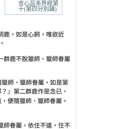
含心品多界經第
十(第四分別誦)
飼鹿，如是心飼，唯欲近
。
一群鹿不脫獵師、獵師眷屬
隨獵師、獵師眷屬，如是第
耶？』第二群鹿作是念已，
退，便隨獵師、獵師眷屬。
獵師眷屬，依住不遠，住不