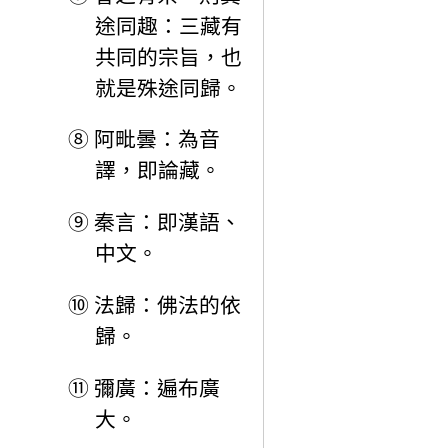
途同趣：三藏有
共同的宗旨，也
就是殊途同歸。
⑧
阿毗曇：為音
譯，即論藏。
⑨
秦言：即漢語、
中文。
⑩
法歸：佛法的依
歸。
⑪
彌廣：遍布廣
大。