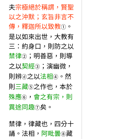
夫
宗極絕於稱謂，賢聖
以之沖默；玄旨非言不
傳，釋迦所以致教
。
①
是以如來出世，大教有
三：約身口，則防之以
禁律
；明善惡，則導
②
之以
契經
；演幽微，
③
則辨
之以
法相
。然
ⓓ
④
則
三藏
之作也，本於
⑤
殊應
，
會之有宗，則
⑥
異途同趣
矣。
⑦
禁律，律藏也，四分十
誦。法相，
阿毗曇
藏
⑧