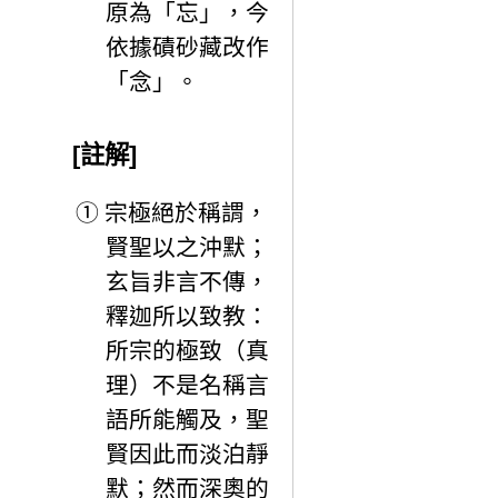
原為「忘」，今
依據磧砂藏改作
「念」。
[註解]
①
宗極絕於稱謂，
賢聖以之沖默；
玄旨非言不傳，
釋迦所以致教：
所宗的極致（真
理）不是名稱言
語所能觸及，聖
賢因此而淡泊靜
默；然而深奧的