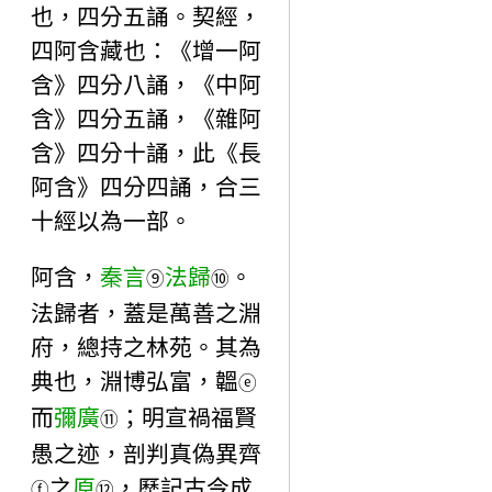
也，四分五誦。契經，
四阿含藏也：《增一阿
含》四分八誦，《中阿
含》四分五誦，《雜阿
含》四分十誦，此《長
阿含》四分四誦，合三
十經以為一部。
阿含，
秦言
法歸
。
⑨
⑩
法歸者，蓋是萬善之淵
府，總持之林苑。其為
典也，淵博弘富，韞
ⓔ
而
彌廣
；明宣禍福賢
⑪
愚之迹，剖判真偽異齊
之
原
，歷記古今成
ⓕ
⑫