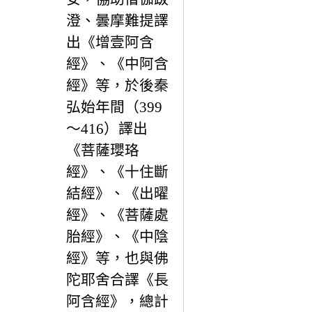
澄、曇摩難提譯
出《增壹阿含
經》、《中阿含
經》等，於後秦
弘始年間（399
～416）譯出
《菩薩瓔珞
經》、《十住斷
結經》、《出曜
經》、《菩薩處
胎經》、《中陰
經》等，也與佛
陀耶舍合譯《長
阿含經》，總計