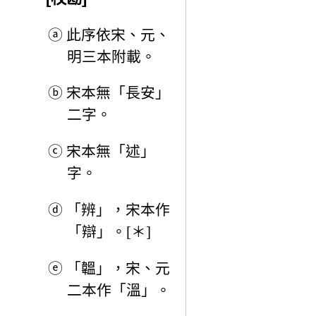
ⓐ
此序依宋、元、
明三本附載。
ⓑ
宋本無「長安」
二字。
ⓒ
宋本無「述」
字。
ⓓ
「辨」，宋本作
「辯」。[＊]
ⓔ
「韞」，宋、元
二本作「溫」。