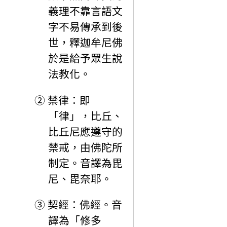
義理不靠言語文
字不易傳承到後
世，釋迦牟尼佛
於是給予眾生說
法教化。
②
禁律：即
「律」，比丘、
比丘尼應遵守的
禁戒，由佛陀所
制定。音譯為毘
尼、毘奈耶。
③
契經：佛經。音
譯為「修多