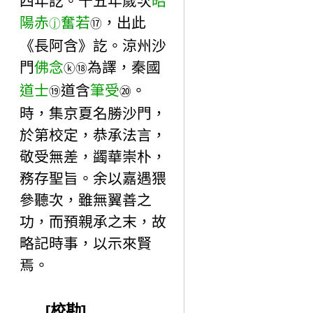
四年訖。十五年歲次
昭
陽赤
奮若
，出此
ⓙ
⑰
《長阿含》訖。涼州沙
門
佛念
為譯，秦國
ⓚ
⑱
道士
道含
筆受
。
⑲
⑳
時，集京夏名勝沙門，
於第校定，恭承法言，
敬受無差，蠲華崇朴，
務存聖旨。余以嘉遇猥
參聽次，雖無翼善之
功，而預親承之末，故
略記時事，以示來賢
焉。
[校勘]