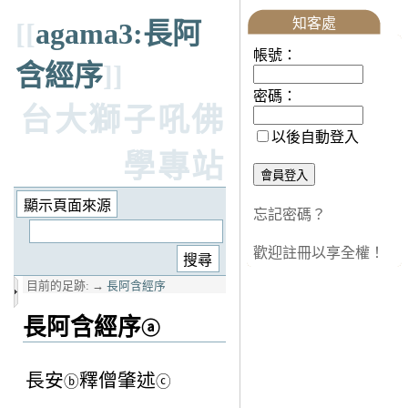
知客處
[[
agama3:長阿
帳號：
含經序
]]
密碼：
台大獅子吼佛
以後自動登入
學專站
忘記密碼？
歡迎註冊以享全權！
目前的足跡:
→
長阿含經序
長阿含經序
ⓐ
長安
釋僧肇述
ⓑ
ⓒ