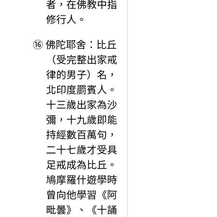
者，在佛教中指
修行人。
⑯
佛陀耶舍：比丘
（受完整出家戒
律的男子）名，
北印度罽賓人。
十三歲出家為沙
彌，十九歲即能
持經數百萬句，
二十七歲才受具
足戒成為比丘。
鳩摩羅什遊學時
曾向他學習《阿
毗曇》、《十誦