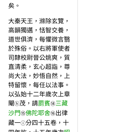
矣。
大秦天王，滌除玄覽，
高韻獨邁，恬智交養，
道世俱濟，每懼微言翳
於殊俗。以右將軍使者
司隸校尉晉公姚爽，質
直清柔，玄心超詣，尊
尚大法，妙悟自然，上
特留懷，每任以法事。
以弘始十二年歲次上章
閹
茂，請
罽賓
三藏
ⓗ
⑭
沙門
佛陀耶舍
出律
⑮
⑯
藏一
分四十五卷，十
ⓘ