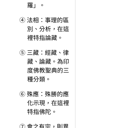
羅」。
④
法相：事理的區
別、分析，在這
裡特指論藏。
⑤
三藏：經藏、律
藏、論藏。為印
度佛教聖典的三
種分類。
⑥
殊應：殊勝的應
化示現，在這裡
特指佛陀。
⑦
會之有宗，則異