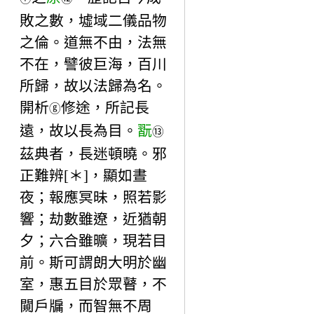
敗之數，墟域二儀品物
之倫。道無不由，法無
不在，譬彼巨海，百川
所歸，故以法歸為名。
開析
修途，所記長
ⓖ
遠，故以長為目。
翫
⑬
茲典者，長迷頓曉。邪
正難辨[＊]，顯如晝
夜；報應冥昧，照若影
響；劫數雖遼，近猶朝
夕；六合雖曠，現若目
前。斯可謂朗大明於幽
室，惠五目於眾瞽，不
闚戶牖，而智無不周