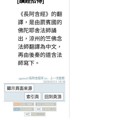
[讀經拾得]
《長阿含經》的翻
譯，是由罽賓國的
佛陀耶舍法師誦
出，涼州的竺佛念
法師翻譯為中文，
再由後秦的道含法
師寫下。
agama3/長阿含經序.txt · 上一次變更:
2026/03/11 18:38