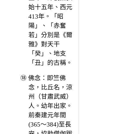
始十五年、西元
413年。「昭
陽」、「赤奮
若」分別是《爾
雅》對天干
「癸」、地支
「丑」的古稱。
⑱
佛念：即竺佛
念，比丘名，涼
州（甘肅武威）
人。幼年出家。
前秦建元年間
(365～384)至長
安，協助僧伽跋