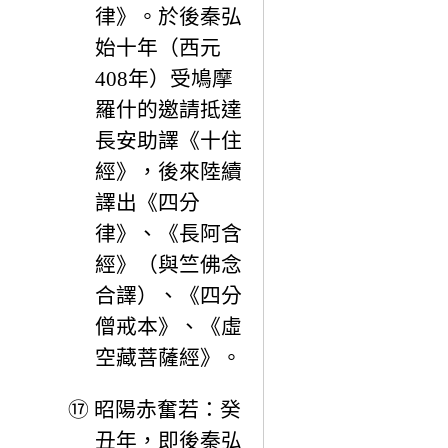
律》。於後秦弘
始十年（西元
408年）受鳩摩
羅什的邀請抵達
長安助譯《十住
經》，後來陸續
譯出《四分
律》、《長阿含
經》（與竺佛念
合譯）、《四分
僧戒本》、《虛
空藏菩薩經》。
⑰
昭陽赤奮若：癸
丑年，即後秦弘