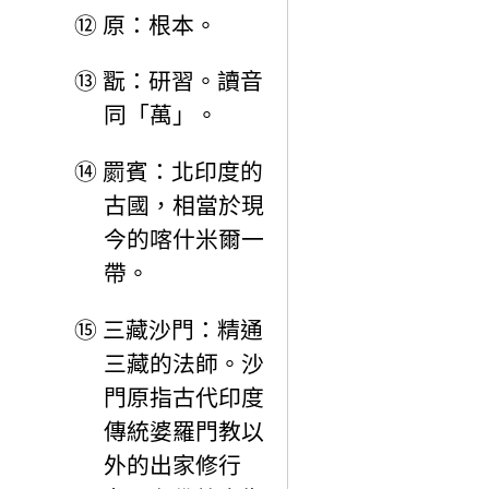
⑫
原：根本。
⑬
翫：研習。讀音
同「萬」。
⑭
罽賓：北印度的
古國，相當於現
今的喀什米爾一
帶。
⑮
三藏沙門：精通
三藏的法師。沙
門原指古代印度
傳統婆羅門教以
外的出家修行