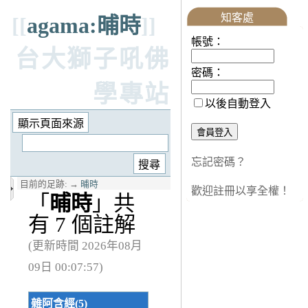
知客處
[[
agama:晡時
]]
帳號：
台大獅子吼佛
密碼：
學專站
以後自動登入
忘記密碼？
目前的足跡:
→
晡時
歡迎註冊以享全權！
「
晡時
」共
有 7 個註解
(更新時間 2026年08月
09日 00:07:57)
雜阿含經(5)