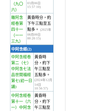
03月06日
（九〇
15:57:10)
六）
雜阿含
黃昏時分，約
經卷第
下午三點至五
四十一
點多。
(2025年
08月09日
（一一
00:20:15)
三九）
中阿含經(2)
中阿含經卷
黃昏時
第二
（七）
分，約下
中阿含七法
午三點至
品世間福經
五點多。
(2024年12月
第七(初一日
14日
誦)
10:56:57)
中阿含經卷
黃昏時
第十一
（六
分，約下
一）中阿含
午三點至