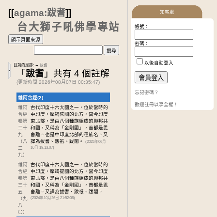
[[
agama:跋耆
]]
知客處
台大獅子吼佛學專站
帳號：
密碼：
以後自動登入
目前的足跡:
→
跋耆
「
跋耆
」共有 4 個註解
(更新時間 2026年08月07日 00:35:47)
忘記密碼？
雜阿含經(2)
歡迎註冊以享全權！
雜阿
古代印度十六大國之一，位於當時的
含經
中印度，摩揭陀國的北方，當今印度
卷第
東北部，是由八個種族組成的聯邦共
二十
和國，又稱為「金剛國」，首都是毘
九
舍離。也是中印度北部的種族名。又
（八
譯為拔耆、跋祇、跋闍。
(2025年06月
二
10日 18:13:07)
九）
雜阿
古代印度十六大國之一，位於當時的
含經
中印度，摩竭提國的北方，當今印度
卷第
東北部，是由八個種族組成的聯邦共
三十
和國，又稱為「金剛國」，首都是毘
五
舍離。又譯為拔耆、跋祇、跋闍。
（九
(2024年10月26日 21:52:06)
八
〇）