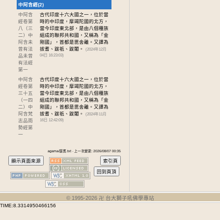
中阿含經(2)
中阿含
古代印度十六大國之一，位於當
經卷第
時的中印度，摩竭陀國的北方，
八
（三
當今印度東北部，是由八個種族
二）中
組成的聯邦共和國，又稱為「金
阿含未
剛國」，首都是毘舍離。又譯為
曾有法
拔耆、跋祇、跋闍。
(2024年12月
品未曾
04日 16:23:03)
有法經
第一
中阿含
古代印度十六大國之一，位於當
經卷第
時的中印度，摩竭陀國的北方，
三十五
當今印度東北部，是由八個種族
（一四
組成的聯邦共和國，又稱為「金
二）中
剛國」，首都是毘舍離。又譯為
阿含梵
拔耆、跋祇、跋闍。
(2024年11月
志品雨
16日 12:42:09)
勢經第
一
agama/跋耆.txt · 上一次變更: 2026/08/07 00:35
© 1995-
2026
卍 台大獅子吼佛學專站
TIME:8.3314950466156