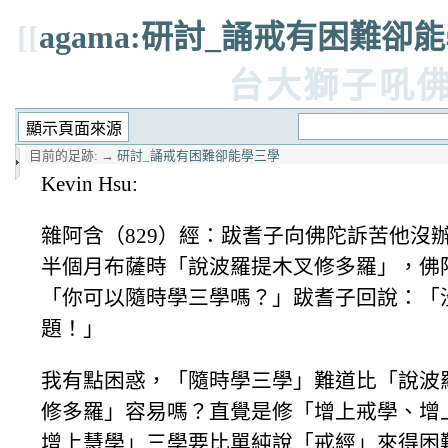
[[
agama:研討_誦戒有困難卻
台大獅子吼
目前的足跡:
→
研討_誦戒有困難卻能學三學
Kevin Hsu:
雜阿含（829）經：跋耆子向佛陀訴苦他沒
半個月布薩時「說波羅提木叉修多羅」，佛
「你可以隨時學三學嗎？」跋耆子回說：「
題！」
我有點困惑，「隨時學三學」難道比「說波
修多羅」容易嗎？直覺是修「增上戒學、增
增上慧學」三學要比單純說「戒經」來得困