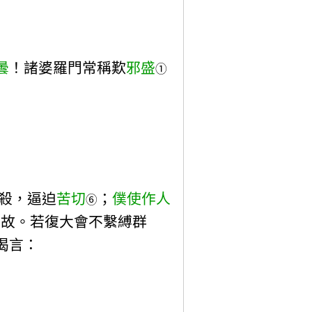
曇
！諸婆羅門常稱歎
邪盛
①
殺，逼迫
苦切
；
僕使作人
⑥
難故。若復大會不繫縛群
偈言：