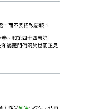
處，而不要招致惡報。
卷全卷、和第四十四卷第
佛陀和婆羅門們關於世間正見
尊！我常
如法
行乞，持用