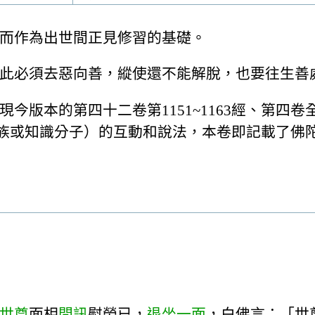
而作為出世間正見修習的基礎。
此必須去惡向善，縱使還不能解脫，也要往生善
今版本的第四十二卷第1151~1163經、第四
門（貴族或知識分子）的互動和說法，本卷即記載了
世尊
面相
問訊
慰勞已，
退坐一面
，白佛言：「世