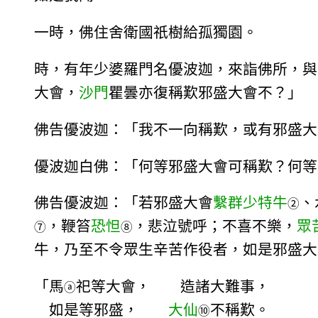
一時，佛住舍衛國祇樹給孤獨園。
時，有年少婆羅門名優波迦，來詣佛所，與
大會，
沙門
瞿曇亦復稱歎邪盛大會不？」
佛告優波迦：「我不一向稱歎，或有邪盛大
優波迦白佛：「何等邪盛大會可稱歎？何等
佛告優波迦：「若邪盛大會
繫群少特牛
、
②
，鞭笞
恐怛
，悲泣號呼；不喜不樂，
眾
⑦
⑧
牛，乃至不令眾生辛苦作役者，如是邪盛大
「馬
祀等大會， 造諸大難事，
ⓐ
如是等邪盛，
大仙
不稱歎。
⑩