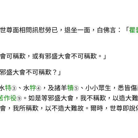
世尊面相問訊慰勞已，退坐一面，白佛言：「
瞿
會可稱歎，或有邪盛大會不可稱歎。」
邪盛大會不可稱歎？」
水
特
、水
牸
，及諸羊
犢
、小小眾生，悉皆傷
③
④
⑤
苦作役
。如是等邪盛大會，我不稱歎，以造大
⑨
會，我所稱歎，以不造大難故。爾時，世尊即說