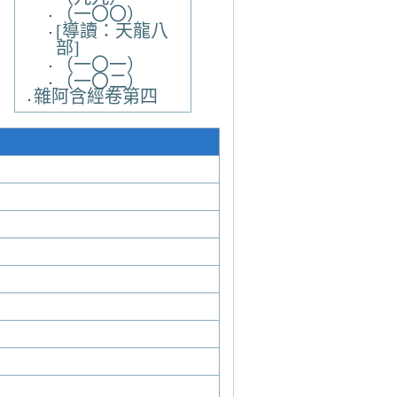
（一〇〇）
[導讀：天龍八
部]
（一〇一）
（一〇二）
雜阿含經卷第四