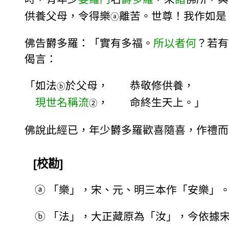
供養父母，令得樂
離苦。世尊！我作如是
ⓐ
佛告欝多羅：「實有多福。
所以者何
？若有
偈言：
「如法
於父母， 恭敬修供養，
ⓑ
現世名稱流
， 命終生天上。」
②
佛說此經已，年少欝多羅歡喜隨喜，作禮而
[校勘]
ⓐ
「樂」，宋、元、明三本作「安樂」
ⓑ
「法」，大正藏原為「汝」，今依據