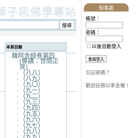
知客處
獅子吼佛學專站
帳號：
密碼：
以後自動登入
本頁目錄
雜阿含經卷第四
[導讀：世間正
見]
（八八）
忘記密碼？
（八九）
（九〇）
歡迎註冊以享全權！
（九一）
（九二）
（九三）
（九四）
（九五）
（九六）
（九七）
（九八）
（九九）