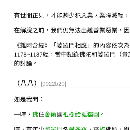
有世間正見，才能夠少犯惡業，業障減輕，
在解脫之前，我們仍無法出離善業惡業，因
《雜阿含經》「婆羅門相應」的內容依次為現
1178~1187經，當中記錄佛陀和婆羅
的討論。
（八八）
[0022b20]
如是我聞：
一時，
佛
住
舍衛
國
祇樹給孤獨園
。
時，有年少
婆羅門
名
欝多羅
，來
詣
佛所，與