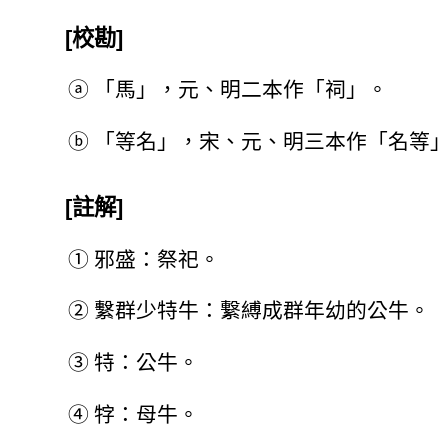
[校勘]
ⓐ
「馬」，元、明二本作「祠」。
ⓑ
「等名」，宋、元、明三本作「名等
[註解]
①
邪盛：祭祀。
②
繫群少特牛：繋縛成群年幼的公牛。
③
特：公牛。
④
牸：母牛。