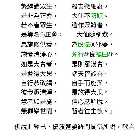
繫縛諸眾生， 殺害微細蟲，
是非為正會， 大仙不
隨順
。
若不害眾生， 造作眾難者，
是等名
正會， 大仙隨稱歎。
ⓑ
惠施修供養， 為
應法
邪盛，
⑪
施者清淨心，
梵行
良
福田
。
⑫
⑬
如是大會者， 是則羅漢會，
是會得大果， 諸天皆歡喜。
自行恭敬請， 自手而施與，
彼我悉清淨， 是施得大果。
慧者如是施， 信心應解脫，
無罪樂世間， 智者往生彼。」
佛說此經已，優波迦婆羅門聞佛所說，歡喜