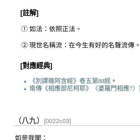
[註解]
①
如法：依照正法。
②
現世名稱流：在今生有好的名聲流傳
[對應經典]
《別譯雜阿含經》卷五第88經
。
南傳《相應部尼柯耶》〈婆羅門相應7〉
（八九）
[0022c03]
如是我聞：