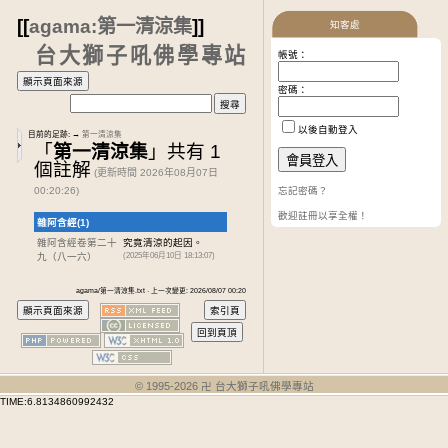
[[
agama:第一清涼集
]]
知客處
台大獅子吼佛學專站
帳號：
密碼：
以後自動登入
目前的足跡:
→
第一清涼集
「
第一清涼集
」共有 1
個註解
(更新時間 2026年08月07日
00:20:26)
忘記密碼？
歡迎註冊以享全權！
雜阿含經(1)
雜阿含經卷第二十
究竟清涼的起因。
九
（八一六）
(2025年06月10日 18:13:07)
agama/第一清涼集.txt · 上一次變更: 2026/08/07 00:20
© 1995-
2026
卍 台大獅子吼佛學專站
TIME:6.8134860992432