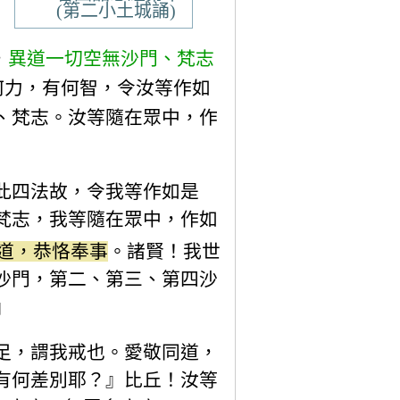
(第二小土城誦)
，
異道一切空無沙門、梵志
何力，有何智，令汝等作如
、梵志。汝等隨在眾中，作
此四法故，令我等作如是
梵志，我等隨在眾中，作如
道，恭恪奉事
。諸賢！我世
沙門，第二、第三、第四沙
』
足，謂我戒也。愛敬同道，
有何差別耶？』比丘！汝等