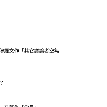
傳經文作「其它議論者空無
？