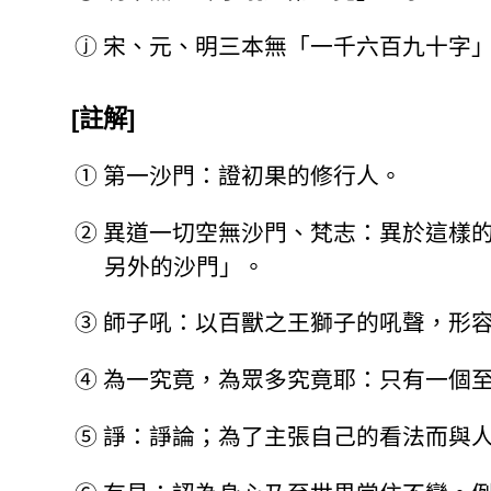
ⓙ
宋、元、明三本無「一千六百九十字
[註解]
①
第一沙門：證初果的修行人。
②
異道一切空無沙門、梵志：異於這樣
另外的沙門」。
③
師子吼：以百獸之王獅子的吼聲，形
④
為一究竟，為眾多究竟耶：只有一個
⑤
諍：諍論；為了主張自己的看法而與