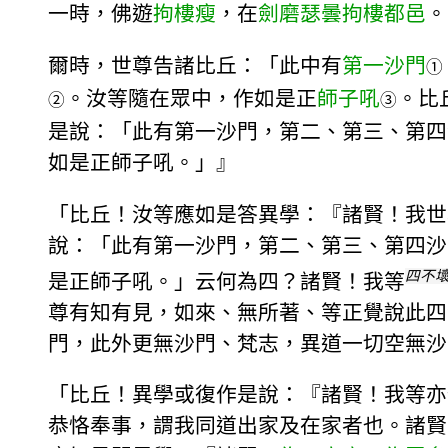
一時，佛遊
拘樓瘦
，在
劍磨瑟曇拘樓都邑
。
爾時，世尊告諸比丘：「此中有
第一沙門
①
。汝等隨在眾中，作如是正
師子吼
。比
②
③
是說：「此有第一沙門，第二、第三、第四
如是正師子吼。」』
「比丘！汝等應如是答異學：『諸賢！我世
說：「此有第一沙門，第二、第三、第四沙
四不
是正師子吼。」云何為四？諸賢！我等
尊有知有見，如來、無所著、等正覺說此四
門，此外更無沙門、梵志，異道一切空無沙
「比丘！異學或復作是說：『諸賢！我等亦
恭恪奉事，謂我同道出家及在家者也。諸賢