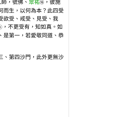
人師，號佛、
眾祐
，彼施
⑯
何而生，以何為本？此四受
受欲受、戒受、見受、我
，不更受有，知如真。如
ⓗ
、是第一，若愛敬同道、恭
三、第四沙門，此外更無沙