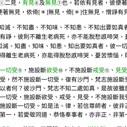
二見，
有見
及
無見
也。若依有見者，彼便著
ⓒ
⑥
⑦
著無見，依倚[＊]無見，倚[＊]住無見，憎諍有
知滅、不知盡、不知味、不知患、不知出要如真
有諍，彼則不離生老病死，亦不能脫愁慼啼哭、
、知滅、知盡、知味、知患、知出要如真者，彼一
得離生老病死，亦能得脫愁慼啼哭、憂苦懊惱，
一切受
，施設斷
欲受
，不施設斷
戒受
、
見
⑨
⑩
⑪
受，然不施設斷一切受。復有沙門、梵志施設斷
以者何？彼沙門、梵志不知二處如真，是故彼雖
一切受，施設斷欲受、戒受、見受，不施設斷我
施設斷一切受。如是法、律，若信尊師者，彼非
第一，若愛敬同道、恭恪奉事者，亦非正、非第