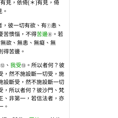
有見，依倚[＊]有見，倚
見。
者，彼一切有欲、有
恚、
ⓕ
憂苦懊惱，不得
苦邊
。若
⑧
切無欲、無恚、無癡、無
則得苦邊。
受
、
我受
。所以者何？彼
⑫
⑬
受，然不施設斷一切受，施
施設斷受，然不施設斷一切
受，所以者何？彼沙門、梵
正、非第一，若信法者，亦
一。