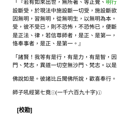
「『若有如來出世，無所著、等正覺、
明行
設斷受，於現法中施設斷一切受，施設斷欲
因無明，習無明，從無明生，以無明為本。
受，彼不受已，則不恐怖，不恐怖已，便斷
是正法、律，若信尊師者，是正、是第一，
恪奉事者，是正、是第一。』
「諸賢！我等有是行，有是力，有是智，因
門、梵志，異道一切空無沙門、梵志。以是
佛說如是。彼諸比丘聞佛所說，歡喜奉行。
師子吼經第七竟
(一千六百九十字)
ⓘ
ⓙ
[校勘]