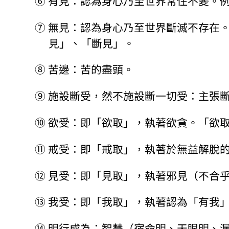
⑥
有見：認為身心乃至世界常住不變。
⑦
無見：認為身心乃至世界斷滅不存在
見」、「斷見」。
⑧
苦邊：苦的盡頭。
⑨
施設斷受，然不施設斷一切受：主張
⑩
欲受：即「欲取」，執著欲貪。「欲
⑪
戒受：即「戒取」，執著於無益解脫
⑫
見受：即「見取」，執著邪見（不合
⑬
我受：即「我取」，執著認為「有我
⑭
明行成為：智慧（宿命明、天眼明、