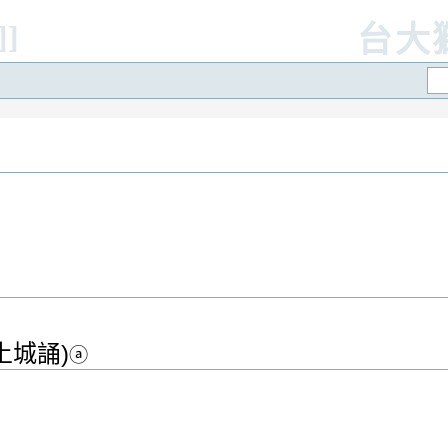
]]
台大
土城誦)
ⓐ