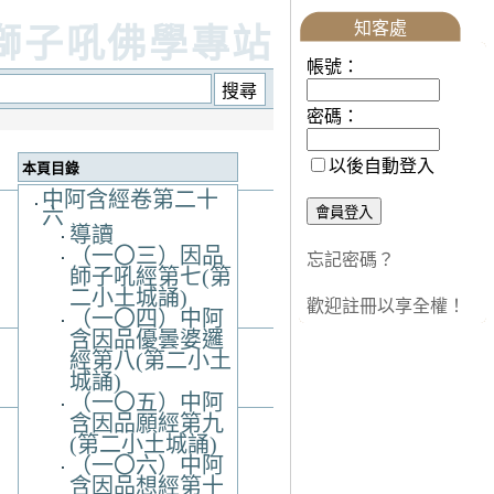
知客處
獅子吼佛學專站
帳號：
密碼：
以後自動登入
本頁目錄
中阿含經卷第二十
六
導讀
（一〇三）因品
忘記密碼？
師子吼經第七(第
二小土城誦)
歡迎註冊以享全權！
（一〇四）中阿
含因品優曇婆邏
經第八(第二小土
城誦)
（一〇五）中阿
含因品願經第九
(第二小土城誦)
（一〇六）中阿
含因品想經第十