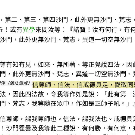
，第二、第三、第四沙門，此外更無沙門、梵志
丘！或有
異學
來問汝等：『諸賢！汝有何行，有
沙門，此外更無沙門、梵志，異道一切空無沙門
尊有知有見，如來、無所著、等正覺說四法，因
門，此外更無沙門、梵志，異道一切空無沙門、
壞淨（佛法僧戒）
信尊師、信法、信戒德具足，愛敬同
法，因此四法故，令我等作如是說：「此有第一
門、梵志，我等隨在眾中，作如是正師子吼。」
信尊師，謂我尊師也。信法，謂我法也。戒德具
！沙門瞿曇及我等此二種說，有何勝，有何意，