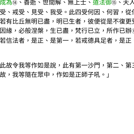
成為
、善逝、世間解、無上士、
道法御
、天
⑭
⑮
受、戒受、見受、我受。此四受何因、何習，從
若有比丘無明已盡，明已生者，彼便從是不復更
因緣，必般涅槃，生已盡，梵行已立，所作已辦
若信法者，是正、是第一，若戒德具足者，是正
此故令我等作如是說，此有第一沙門，第二、第
故，我等隨在眾中，作如是正師子吼。」