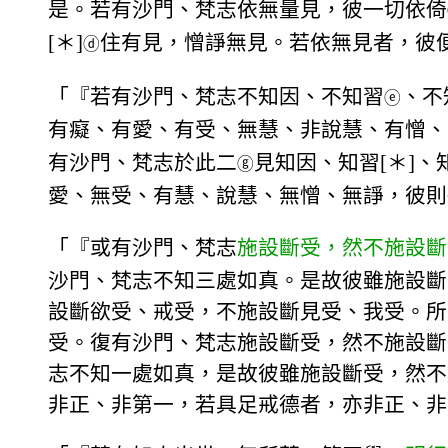
是。若有沙門、梵志依無量見，彼一切依倚
[＊]
住有見，憎諍無見。若依無見者，彼便
ⓓ
「『若有沙門、梵志不知因、不知習
、不
ⓔ
有癡、有愛、有受、無慧、非說慧、有憎、
有沙門、梵志於此二
見知因、知習[＊]
ⓖ
愛、無受、有慧、說慧、無憎、無諍，彼則
「『或有沙門、梵志
施設斷受，然不施設斷
沙門、梵志不知三處如真。是故彼雖施設斷
設斷欲受、戒受，不施設斷見受、我受。所
受。復有沙門、梵志施設斷受，然不施設斷
志不知一處如真，是故彼雖施設斷受，然不
非正、非第一，若具足戒德者，亦非正、非