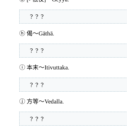
  ？？？
ⓗ
偈～Gāthā.
  ？？？
ⓘ
本末～Itivuttaka.
  ？？？
ⓙ
方等～Vedalla.
  ？？？