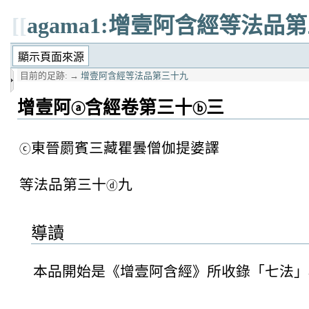
[[
agama1:增壹阿含經等法品
目前的足跡:
→
增壹阿含經等法品第三十九
增壹阿
含經卷第三十
三
ⓐ
ⓑ
東晉罽賓三藏瞿曇僧伽提婆譯
ⓒ
等法品第三十
九
ⓓ
導讀
本品開始是《增壹阿含經》所收錄「七法」