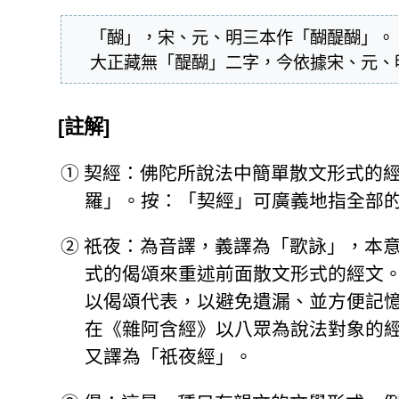
  「醐」，宋、元、明三本作「醐醍醐」。

  大正藏無「醍醐」二字，今依據宋、元
[註解]
①
契經：佛陀所說法中簡單散文形式的
羅」。按：「契經」可廣義地指全部
②
祇夜：為音譯，義譯為「歌詠」，本
式的偈頌來重述前面散文形式的經文
以偈頌代表，以避免遺漏、並方便記
在《雜阿含經》以八眾為說法對象的
又譯為「祇夜經」。