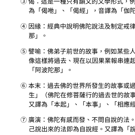
③
偈：這是一種只有韻文的文學形式，
為「偈咃」、「偈經」，音譯為「伽
④
因緣：經典中說明佛陀說法及制定戒
那」。
⑤
譬喻：佛弟子前世的故事，例如某些
像這樣將過去、現在以因果業報串連
「阿波陀那」。
⑥
本末：過去佛的世界所發生的故事或
生」（佛陀在修菩薩行的過去世的故
又譯為「本起」、「本事」、「相應
⑦
廣演：佛陀有感而發、不問自說的法
己說出來的法即為自說經。又譯為「