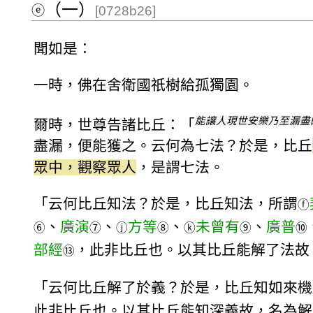
（一）
ⓔ
[0728b26]
聞如是：
一時，佛在舍衛國祇樹給孤獨園。
能讓人現世安樂乃至漏盡
爾時，世尊告諸比丘：「
盡漏，便能獲之。云何為七法？於是，比丘
眾中，觀察眾人
，是謂七法。
「云何比丘知法？於是，比丘知法，所謂
ⓕ
、
廣演
、
方等
、
未曾有
、
廣普
⑥
⑦
ⓙ
⑧
ⓚ
⑨
⑩
部經
，此非比丘也。以其比丘能解了法故
⑬
「云何比丘解了於義？於是，比丘知如來機
此非比丘也。以其比丘能知深義故，名為解