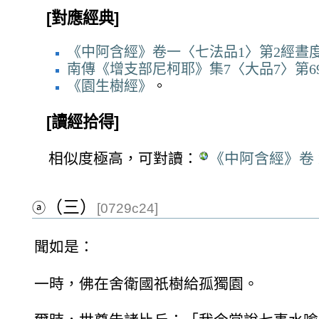
[對應經典]
《中阿含經》卷一〈七法品1〉第2經晝
南傳《增支部尼柯耶》集7〈大品7〉第6
《園生樹經》
。
[讀經拾得]
相似度極高，可對讀：
《中阿含經》卷 
（三）
ⓐ
[0729c24]
聞如是：
一時，佛在舍衛國祇樹給孤獨園。