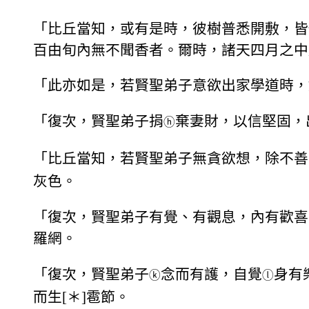
「比丘當知，或有是時，彼樹普悉開敷，皆
百由旬內無不聞香者。爾時，諸天四月之中
「此亦如是，若賢聖弟子意欲出家學道時，
「復次，賢聖弟子捐
棄妻財，以信堅固，
ⓗ
「比丘當知，若賢聖弟子無貪欲想，除不善
灰色。
「復次，賢聖弟子有覺、有觀息，內有歡喜
羅網。
「復次，賢聖弟子
念而有護，自覺
身有
ⓚ
ⓛ
而生[＊]雹節。