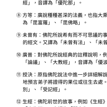
經」，音譯為「優陀那」。
⑧
方等：廣說種種甚深的法義，也指大
為「毘富羅」、「毘佛略」。
⑨
未曾有：佛陀所說希有而不可思議的
的經文。又譯為「未曾有法」、「未
⑩
廣普：對佛陀所說經典的註釋說明，
「論議」、「大教經」，音譯為「優
⑪
授決：原指佛陀說法中進一步詳細解
地預言弟子將證得的果位或往生去處
別」、「受記經」。
⑫
生經：佛陀前世的故事，例如《生經