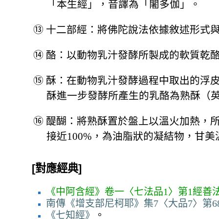
「本生經」，音譯為「闍多伽」。
⑬
十二部經：將佛陀說法依據敘述形式
⑭
酪：以動物乳汁發酵所製成的軟質乾酪（英
⑮
酥：在動物乳汁發酵過程中取出的浮皮
酥進一步發酵所產生的乳酪為熟酥（英文為
⑯
醍醐：將熟酥置於盤上以溫火加熱，所滴融
接近100%，為油脂狀的凝結物，甘
[對應經典]
《中阿含經》卷一〈七法品1〉第1經善
南傳《增支部尼柯耶》集7〈大品7〉第6
《七知經》
。