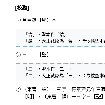
[校勘]
ⓐ
含＝鋡【聖】＊
  「含」，聖本作「鋡」。

  「鋡」，大正藏原為「含」，今依據聖
ⓑ
三＝二【聖】
  「三」，聖本作「二」。

  「二」，大正藏原為「三」，今依據聖
ⓒ
（東晉…譯）十三字＝符秦建元年三
【明】，〔東晉…譯〕十三字－【聖