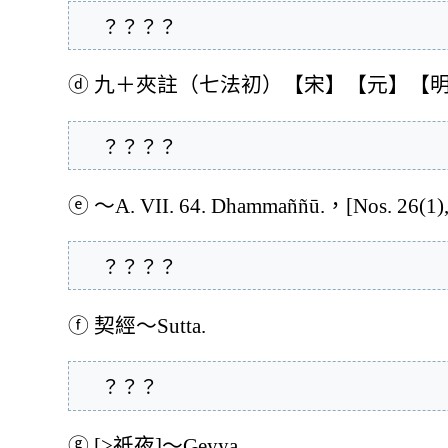
  ？？？？
ⓓ
九＋夾註（七法初）【宋】【元】【
  ？？？？
ⓔ
～A. VII. 64. Dhammaññū.，[Nos. 26(1),
  ？？？？
ⓕ
契經～Sutta.
  ？？？
ⓖ
[>祇夜]～Geyya.