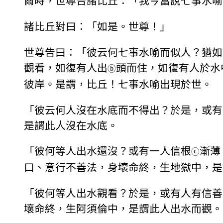
爾時，世尊告諸比丘：「我今當說七事水喻
諸比丘對曰：「如是。世尊！」
世尊告曰：「彼云何七事水喻而似人？猶如
觀看，如復有人出
頭而住，如復有人於水
ⓑ
彼岸。是謂，比丘！七事水喻出現於世。
「彼云何人沒在水底而不得出？於是，或有
是謂此人沒在水底。
「彼何等人出水還沒？或有一人信根
漸薄
ⓒ
口、意行不善法，身壞命終，生地獄中，是
「彼何等人出水觀看？於是，或有人有信善
壞命終，生阿須倫中，是謂此人出水而觀。