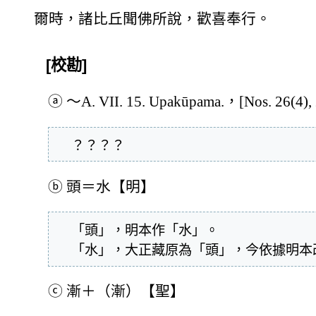
爾時，諸比丘聞佛所說，歡喜奉行。
[校勘]
ⓐ
～A. VII. 15. Upakūpama.，[Nos. 26(4), 
  ？？？？
ⓑ
頭＝水【明】
  「頭」，明本作「水」。

  「水」，大正藏原為「頭」，今依據明
ⓒ
漸＋（漸）【聖】