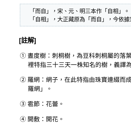
  「而自」，宋、元、明三本作「自相」。

  「自相」，大正藏原為「而自」，今依
[註解]
①
晝度樹：刺桐樹，為豆科刺桐屬的落
裡特指三十三天一株知名的樹，義譯
②
羅網：網子，在此特指由珠寶連綴而
羅網」。
③
雹節：花蕾。
④
開敷：開花。