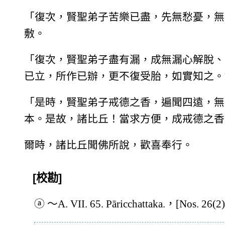
「復次，賢聖弟子苦樂已盡，先無愁憂，無
敷。
「復次，賢聖弟子盡有漏，成無漏心解脫、
已立，所作已辦，更不復受胎，如實知之。
「是時，賢聖弟子戒德之香，遍聞四遠，無
本。是故，諸比丘！當求方便，成戒德之香
爾時，諸比丘聞佛所說，歡喜奉行。
[校勘]
ⓐ
～A. VII. 65. Pāricchattaka.，[Nos. 26(2)