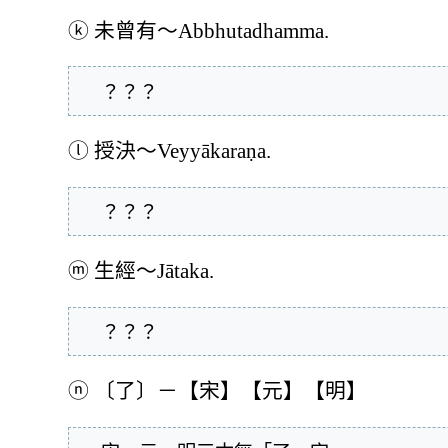
ⓚ
未曾有～Abbhutadhamma.
  ？？？
ⓛ
授決～Veyyākaraṇa.
  ？？？
ⓜ
生經～Jātaka.
  ？？？
ⓝ
〔了〕－【宋】【元】【明】