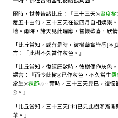
一時，佛在舍衛國祇樹給孤獨園。
爾時，世尊告諸比丘：「三十三天
晝度樹
ⓑ
覆五十由旬，三十三天在彼四月自相娛樂。
地。爾時，諸天見此瑞應，普懷歡喜，欣情
「比丘當知，或有是時，彼樹華實皆悉[＊
言：『此樹不久當作灰色。』
「比丘當知，復經歷數時，彼樹便作灰色。
謂言：『而今此樹
已作灰色，不久當生
羅
ⓓ
當生
雹節
。爾時，三十三天見已，復懷
ⓔ
③
。』
④
「比丘當知，三十三天[＊]已見此樹漸漸
華。』