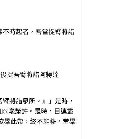
弗不時起者，吾當捉臂將詣
然後捉吾臂將詣阿耨達
吾臂將詣泉所。』」是時，
如
毫釐許。是時，目連盡
ⓝ
欲舉此帶，終不能移，當舉