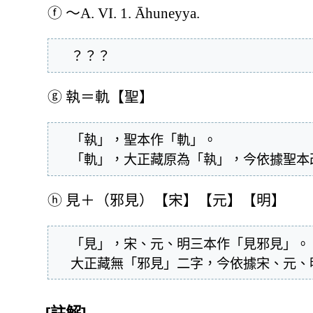
ⓕ
～A. VI. 1. Āhuneyya.
  ？？？
ⓖ
執＝軌【聖】
  「執」，聖本作「軌」。

  「軌」，大正藏原為「執」，今依據聖
ⓗ
見＋（邪見）【宋】【元】【明】
  「見」，宋、元、明三本作「見邪見」。

  大正藏無「邪見」二字，今依據宋、元