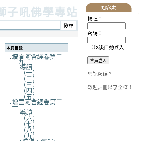
知客處
獅子吼佛學專站
帳號：
密碼：
以後自動登入
本頁目錄
增壹阿含經卷第二
十九
導讀
（一）
忘記密碼？
（二）
（三）
歡迎註冊以享全權！
（四）
（五）
增壹阿含經卷第三
十
導讀
（六）
（七）
（八）
（九）