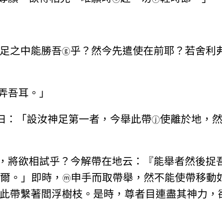
足之中能勝吾
乎？然今先遣使在前耶？若舍利
ⓖ
弄吾耳。」
曰：「設汝神足第一者，今舉此帶
使離於地，
ⓙ
，將欲相試乎？今解帶在地云：『能舉者然後捉
若]爾。」即時，
申手而取帶舉，然不能使帶移動
ⓜ
此帶繫著閻浮樹枝。是時，尊者目連盡其神力，