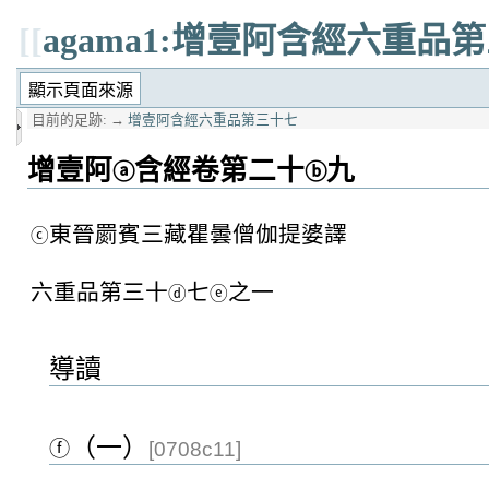
[[
agama1:增壹阿含經六重品
目前的足跡:
→
增壹阿含經六重品第三十七
增壹阿
含經卷第二十
九
ⓐ
ⓑ
東晉罽賓三藏瞿曇僧伽提婆譯
ⓒ
六重品第三十
七
之一
ⓓ
ⓔ
導讀
（一）
ⓕ
[0708c11]