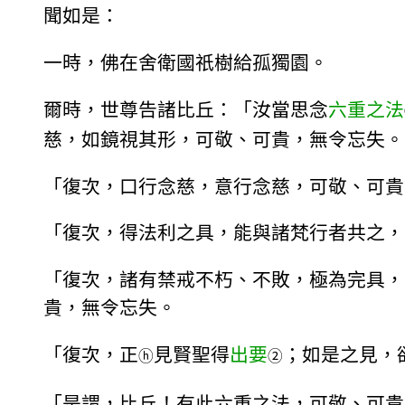
聞如是：
一時，佛在舍衛國祇樹給孤獨園。
爾時，世尊告諸比丘：「汝當思念
六重之法
慈，如鏡視其形，可敬、可貴，無令忘失。
「復次，口行念慈，意行念慈，可敬、可貴
「復次，得法利之具，能與諸梵行者共之，
「復次，諸有禁戒不朽、不敗，極為完具，
貴，無令忘失。
「復次，正
見賢聖得
出要
；如是之見，
ⓗ
②
「是謂，比丘！有此六重之法，可敬、可貴