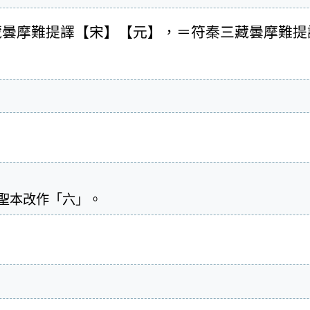
藏曇摩難提譯【宋】【元】，＝符秦三藏曇摩難提
據聖本改作「六」。