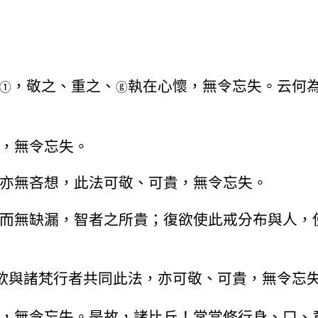
，敬之、重之、
執在心懷，無令忘失。云何
①
ⓖ
，無令忘失。
亦無吝想，此法可敬、可貴，無令忘失。
而無缺漏，智者之所貴；復欲使此戒分布與人，
欲與諸梵行者共同此法，亦可敬、可貴，無令忘
，無令忘失。是故，諸比丘！常當修行身、口、