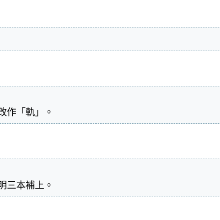
本改作「軌」。
、明三本補上。