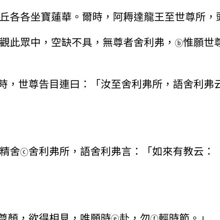
丘各各坐寶蓮華。爾時，阿耨達龍王至世尊所，
觀此眾中，空缺不具，無尊者舍利弗，
惟願世
ⓑ
時，世尊告目連曰：「汝至舍利弗所，語舍利弗
精舍
舍利弗所，語舍利弗言：「如來有教云：
ⓒ
尊顏，欲得相見，唯願時
赴，勿
輕時節。」
ⓔ
ⓕ