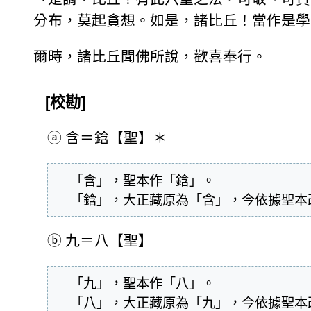
分布，莫起貪想。如是，諸比丘！當作是學
爾時，諸比丘聞佛所說，歡喜奉行。
[校勘]
ⓐ
含＝鋡【聖】＊
  「含」，聖本作「鋡」。

  「鋡」，大正藏原為「含」，今依據聖
ⓑ
九＝八【聖】
  「九」，聖本作「八」。

  「八」，大正藏原為「九」，今依據聖