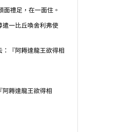
頭面禮足，在一面住。
尊遣一比丘喚舍利弗使
云：『阿耨達龍王欲得相
『阿耨達龍王欲得相