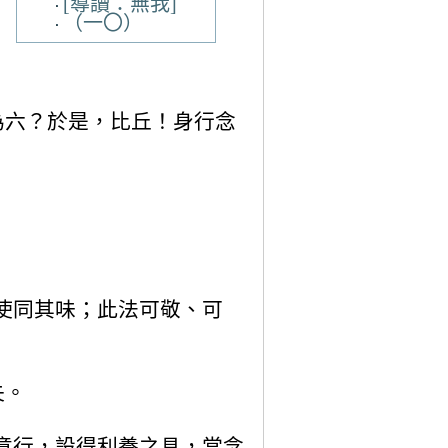
[導讀：無我]
（一〇）
為六？於是，比丘！身行念
使同其味；此法可敬、可
失。
意行，設得利養之具，當念