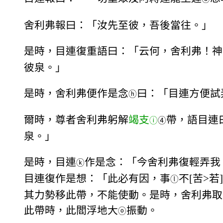
舍利弗報曰：「汝先至彼，吾後當往。」
是時，目連復重語曰：「云何，舍利弗！神
彼泉。」
是時，舍利弗便作是念
曰：「目連方便試
ⓗ
爾時，尊者舍利弗躬解
竭支
帶，語目連
ⓘ
④
泉。」
是時，目連
作是念：「今舍利弗復輕弄我
ⓚ
目連復作是想：「此必有因，事
不[苦>
ⓛ
其力勢移此帶，不能使動。是時，舍利弗取
此帶時，此閻浮地大
振動。
ⓞ