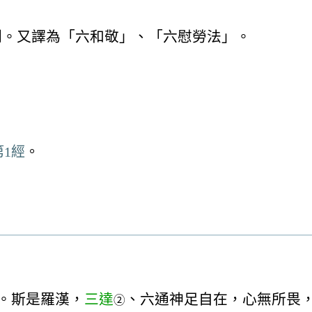
則。又譯為「六和敬」、「六慰勞法」。
1經
。
。斯是羅漢，
三達
、六通神足自在，心無所畏
②