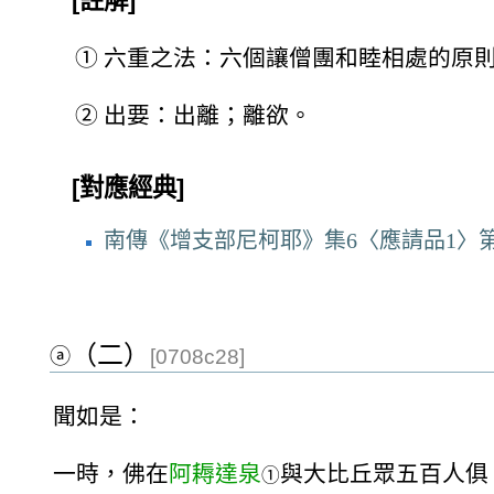
[註解]
①
六重之法：六個讓僧團和睦相處的原
②
出要：出離；離欲。
[對應經典]
南傳《增支部尼柯耶》集6〈應請品1〉第
（二）
ⓐ
[0708c28]
聞如是：
一時，佛在
阿耨達泉
與大比丘眾五百人俱
①