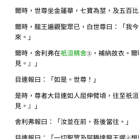
爾時，世尊坐金蓮華，七寶為莖，及五百比
爾時，龍王遍觀聖眾已，白世尊曰：「我今
來。」
爾時，舍利弗在
祇洹精舍
，補納故衣。爾
③
見。』」
目連報曰：「如是。世尊！」
是時，尊者大目連如人屈伸臂頃，往至祇洹
見。』」
舍利弗報曰：「汝並在前，吾後當往。」
目連報曰：「一切聖眾及阿耨達龍王遲
想
ⓓ