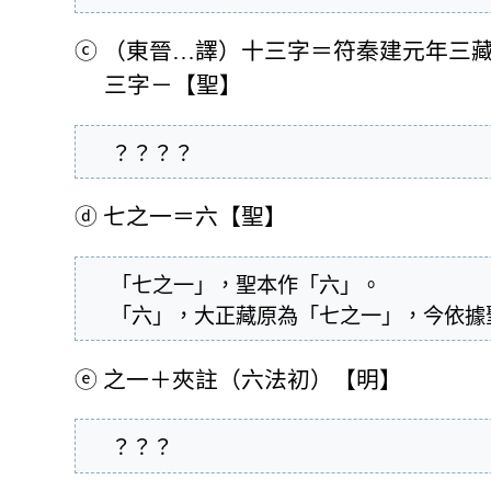
ⓒ
（東晉…譯）十三字＝符秦建元年三
三字－【聖】
  ？？？？
ⓓ
七之一＝六【聖】
  「七之一」，聖本作「六」。

  「六」，大正藏原為「七之一」，今依
ⓔ
之一＋夾註（六法初）【明】
  ？？？