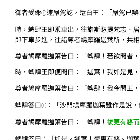
御者受命
速嚴駕訖，還白王：「嚴駕已辦
ⓘ
時，蜱肆王即乘車出，往詣斯惒提梵志、居
即下車步進，往詣尊者鳩摩羅迦葉所，共相
尊者鳩摩羅迦葉告曰：「蜱肆！若欲問者，
時，蜱肆王即便問曰：「迦葉！我如是見，
尊者鳩摩羅迦葉告曰：「蜱肆！我今問王，
蜱肆答曰
：「沙門鳩摩羅迦葉雖作是說，
ⓛ
尊者鳩摩羅迦葉告曰：「蜱肆！
復更有惡而
蜱肆答曰：「如是。迦葉！復更有惡。迦葉