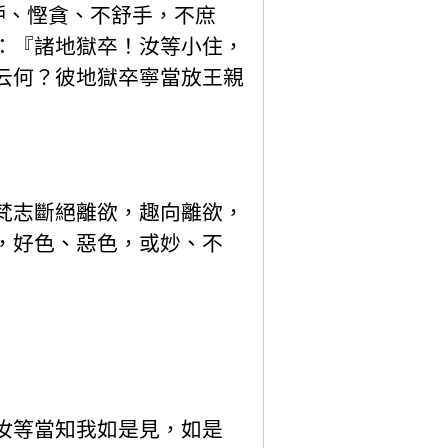
妒、慳貪、不舒手，不庶
：『諸地獄卒！汝等小住，
云何？彼地獄卒寧當放王親
梵志斷絕離欲，趣向離欲，
，好色、惡色，或妙、不
汝等當知我如是見，如是