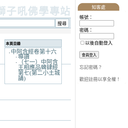
知客處
獅子吼佛學專站
帳號：
密碼：
以後自動登入
本頁目錄
中阿含經卷第十六
導讀
（七一）中阿含
王相應品蜱肆經
忘記密碼？
第七(第二小土城
誦)
歡迎註冊以享全權！