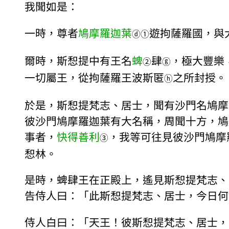
我聞如是：
一時，尊者
鳩摩羅迦葉
遊拘薩羅國，與
ⓓ
①
爾時，斯惒提中有王名
蜱
肆
，極大豐樂
②
ⓖ
一切屬王，從拘薩羅王波斯匿
之所封授。
ⓗ
於是，斯惒提梵志、居士，聞有沙門名鳩摩
彼沙門鳩摩羅迦葉有大名稱，周聞十方，鳩
事者，
快得善利
，我等可往見彼沙門鳩摩
③
惒林。
是時，蜱肆王在正殿上，遙見斯惒提梵志、
告侍人曰：「此斯惒提梵志、居士，今日何
侍人白曰：「天王！彼斯惒提梵志、居士，