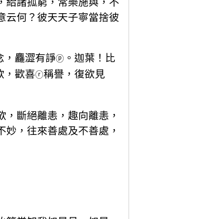
，給諸孤窮，常樂施與，不
意云何？彼天天子寧當捨彼
念，麤澀有諍
。迦葉！比
ⓟ
欲，歡喜
稱譽，復欲見
ⓡ
欲，斷絕離恚，趣向離恚，
不妙，往來善處及不善處，