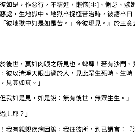
復如是，作惡行，不精進，懶惰[＊]、懈怠、嫉
惡處，生地獄中。地獄卒捉極苦治時，彼語卒曰
「彼地獄中如是如是苦。」令彼現見。』於王意
於後世，莫如肉眼之所見也。蜱肆！若有沙門、
，彼以清淨天眼出過於人，見此眾生死時、生時
，見其如真。」
但我如是見，如是說：無有後世，無眾生生。」
過此耶？」
！我有親親疾病困篤，我往彼所，到已謂言：『