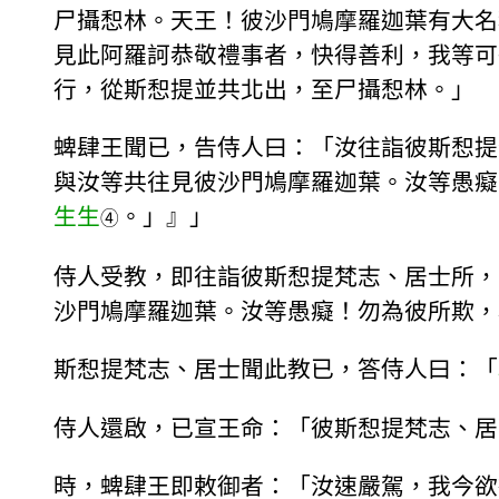
尸攝惒林。天王！彼沙門鳩摩羅迦葉有大名
見此阿羅訶恭敬禮事者，快得善利，我等可
行，從斯惒提並共北出，至尸攝惒林。」
蜱肆王聞已，告侍人曰：「汝往詣彼斯惒提
與汝等共往見彼沙門鳩摩羅迦葉。汝等愚癡
生生
。」』」
④
侍人受教，即往詣彼斯惒提梵志、居士所，
沙門鳩摩羅迦葉。汝等愚癡！勿為彼所欺，
斯惒提梵志、居士聞此教已，答侍人曰：「
侍人還啟，已宣王命：「彼斯惒提梵志、居
時，蜱肆王即敕御者：「汝速嚴駕，我今欲