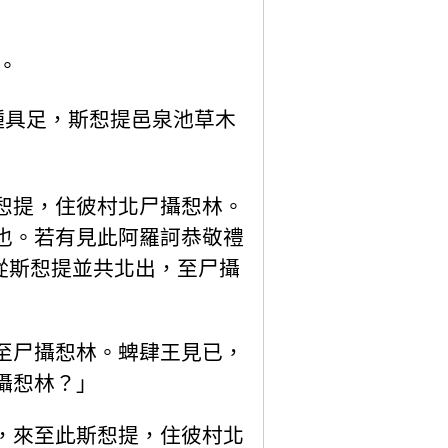
。
種具足，斯惒提邑泉池草木
惒提，住彼村北尸攝惒林。
也。若有見此阿羅訶恭敬禮
從斯惒提並共北出，至尸攝
至尸攝惒林。蜱肆王見已，
攝惒林？」
，來至此斯惒提，住彼村北