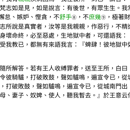
梵志如是見，如是說言：有後世，有眾生生。我
懈怠、嫉妒、慳貪，不
舒手
，不
庶幾
，極著
⑧
⑨
志所說是真實者，汝等是我親親，作惡行，不精進
身壞命終，必至惡處，生地獄中者，可還語我：
受我教已，都無有來語我言：『蜱肆！彼地獄中
隨所解答。若有王人收縛罪者，送至王所，白曰
令彼騎驢，打破敗鼓，聲如驢鳴，遍宣令已，從
，打破敗鼓，聲如驢鳴，遍宣令已，從城南門出
母、妻子、奴婢、使人，聽我暫去。』於王意云