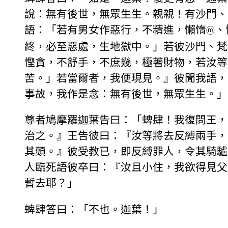
說：無有後世，無眾生生。親親！有沙門、
語：「若有男女作惡行，不精進，懶惰
、
ⓜ
終，必至惡處，生地獄中。」若彼沙門、梵
慳貪，不舒手，不庶幾，極著財物，若汝等
苦。」若當爾者，我便現見。』彼聞我語，
事故，我作是念：無有後世，無眾生生。」
尊者鳩摩羅迦葉告曰：「蜱肆！我復問王，
治之。』王告彼曰：『汝等將去反縛兩手，
其頭。』彼受教已，即反縛罪人，令其騎驢
人臨死語彼卒曰：『汝且小住，我欲得見父
暫去耶？」
蜱肆答曰：「不也。迦葉！」