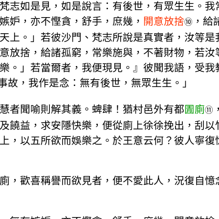
梵志如是見，如是說言：有後世，有眾生生。我
嫉妒，亦不慳貪，舒手，庶幾，
開意放捨
，給
⑩
天上。」若彼沙門、梵志所說是真實者，汝等是
意放捨，給諸孤窮，常樂施與，不著財物，若汝
樂。」若當爾者，我便現見。』彼聞我語，受我
事故，我作是念：無有後世，無眾生生。」
慧者聞喻則解其義。蜱肆！猶村邑外有都
圊廁
⑪
及饒益，求安隱快樂，便從廁上徐徐挽出，刮以
上，以五所欲而娛樂之。於王意云何？彼人寧復
廁，歡喜稱譽而欲見者，便不愛此人，況復自憶