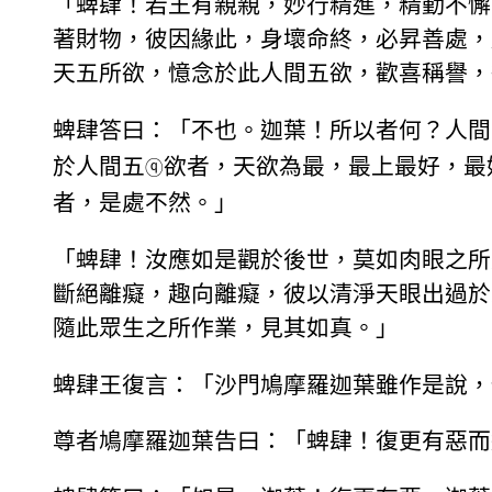
「蜱肆！若王有親親，妙行精進，精勤不懈
著財物，彼因緣此，身壞命終，必昇善處，
天五所欲，憶念於此人間五欲，歡喜稱譽，
蜱肆答曰：「不也。迦葉！所以者何？人間
於人間五
欲者，天欲為最，最上最好，最
ⓠ
者，是處不然。」
「蜱肆！汝應如是觀於後世，莫如肉眼之所
斷絕離癡，趣向離癡，彼以清淨天眼出過於
隨此眾生之所作業，見其如真。」
蜱肆王復言：「沙門鳩摩羅迦葉雖作是說，
尊者鳩摩羅迦葉告曰：「蜱肆！復更有惡而