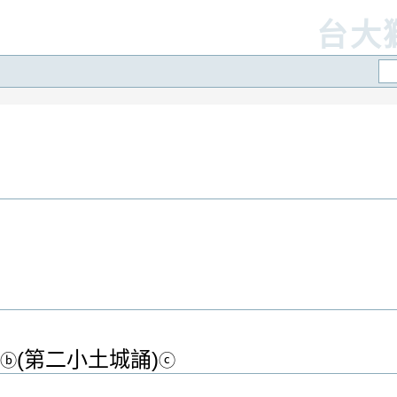
台大
(第二小土城誦)
ⓑ
ⓒ