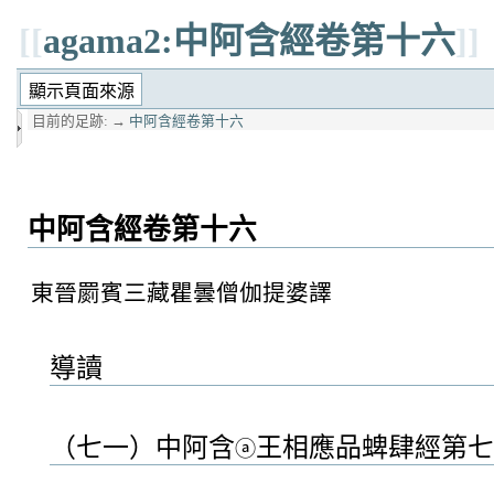
[[
agama2:中阿含經卷第十六
]]
目前的足跡:
→
中阿含經卷第十六
中阿含經卷第十六
東晉罽賓三藏瞿曇僧伽提婆譯
導讀
（七一）中阿含
王相應品蜱肆經第七
ⓐ