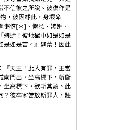
常不信彼之所說。彼復作是
財物，彼因緣此，身壞命
懶惰[＊]、懈怠、嫉妒、
「蜱肆！彼地獄中如是如是
如是如是苦。』迦葉！因此
：『天王！此人有罪，王當
城南門出，坐高標下，斬斷
，坐高標下，欲斬其頭。此
何？彼卒寧當放斯罪人，聽