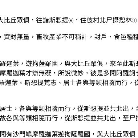
大比丘眾俱，往詣斯惒提
，住彼村北尸攝惒林
ⓔ
ⓕ
，資財無量，畜牧產業不可稱計，封戶、食邑種
羅迦葉，遊拘薩羅國，與大比丘眾俱，來至此斯
摩羅迦葉才辯無礙，所說微妙，彼是多聞阿羅訶
羅迦葉。斯惒提梵志、居士各與等類相隨而行，
居士，各與等類相隨而行，從斯惒提並共北出，
故各與等類相隨而行，從斯惒提並共北出，至尸
聞有沙門鳩摩羅迦葉遊拘薩羅國，與大比丘眾俱