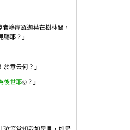
尊者鳩摩羅迦葉在樹林間，
見聽耶？」
！於意云何？」
為後世耶
？」
⑥
『汝等當知我如是見，如是