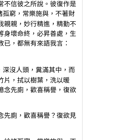
常不信彼之所說。彼復作是
諸孤窮，常樂施與，不著財
我親親，妙行精進，精勤不
等身壞命終，必昇善處，生
教已，都無有來語我言：
，深沒人頭，糞滿其中，而
竹片，拭以樹葉，洗以暖
憶念先廁，歡喜稱譽，復欲
念先廁，歡喜稱譽？復欲見