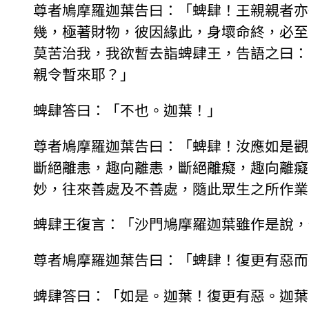
尊者鳩摩羅迦葉告曰：「蜱肆！王親親者亦
幾，極著財物，彼因緣此，身壞命終，必至
莫苦治我，我欲暫去詣蜱肆王，告語之曰：
親令暫來耶？」
蜱肆答曰：「不也。迦葉！」
尊者鳩摩羅迦葉告曰：「蜱肆！汝應如是觀
斷絕離恚，趣向離恚，斷絕離癡，趣向離癡
妙，往來善處及不善處，隨此眾生之所作業
蜱肆王復言：「沙門鳩摩羅迦葉雖作是說，
尊者鳩摩羅迦葉告曰：「蜱肆！復更有惡而
蜱肆答曰：「如是。迦葉！復更有惡。迦葉