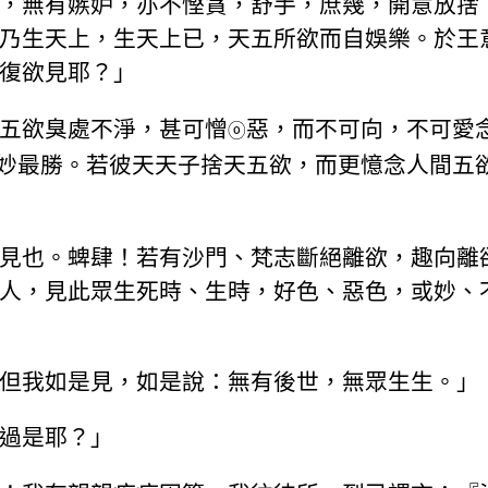
，無有嫉妒，亦不慳貪，舒手，庶幾，開意放捨
乃生天上，生天上已，天五所欲而自娛樂。於王
復欲見耶？」
五欲臭處不淨，甚可憎
惡，而不可向，不可愛
ⓞ
妙最勝。若彼天天子捨天五欲，而更憶念人間五
見也。蜱肆！若有沙門、梵志斷絕離欲，趣向離
人，見此眾生死時、生時，好色、惡色，或妙、
但我如是見，如是說：無有後世，無眾生生。」
過是耶？」