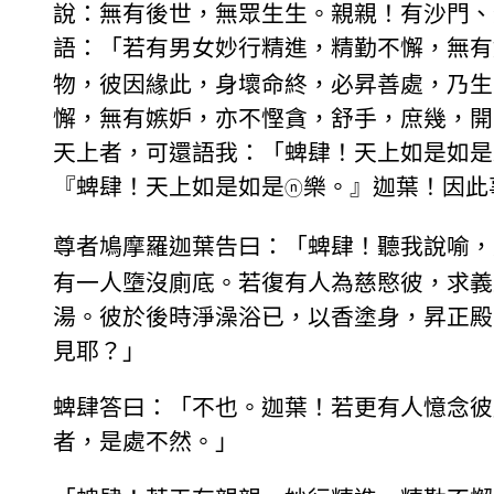
說：無有後世，無眾生生。親親！有沙門、
語：「若有男女妙行精進，精勤不懈，無有
物，彼因緣此，身壞命終，必昇善處，乃生
懈，無有嫉妒，亦不慳貪，舒手，庶幾，開
天上者，可還語我：「蜱肆！天上如是如是
『蜱肆！天上如是如是
樂。』迦葉！因此
ⓝ
尊者鳩摩羅迦葉告曰：「蜱肆！聽我說喻，
有一人墮沒廁底。若復有人為慈愍彼，求義
湯。彼於後時淨澡浴已，以香塗身，昇正殿
見耶？」
蜱肆答曰：「不也。迦葉！若更有人憶念彼
者，是處不然。」