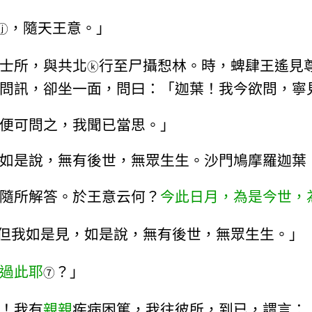
，隨天王意。」
ⓙ
士所，與共北
行至尸攝惒林。時，蜱肆王遙見
ⓚ
問訊，卻坐一面，問曰：「迦葉！我今欲問，寧
便可問之，我聞已當思。」
如是說，無有後世，無眾生生。沙門鳩摩羅迦葉
隨所解答。於王意云何？
今此日月，為是今世，
但我如是見，如是說，無有後世，無眾生生。」
過此耶
？」
⑦
！我有
親親
疾病困篤，我往彼所，到已，謂言：