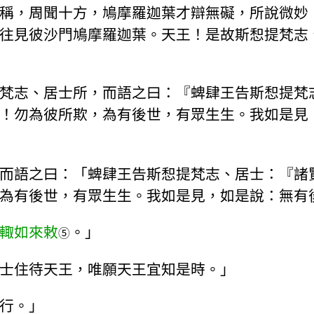
稱，周聞十方，鳩摩羅迦葉才辯無礙，所說微妙
往見彼沙門鳩摩羅迦葉。天王！是故斯惒提梵志
梵志、居士所，而語之曰：『蜱肆王告斯惒提梵
！勿為彼所欺，為有後世，有眾生生。我如是見
而語之曰：「蜱肆王告斯惒提梵志、居士：『諸
為有後世，有眾生生。我如是見，如是說：無有
輙如來敕
。」
⑤
士住待天王，唯願天王宜知是時。」
行。」