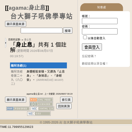
[[
agama:身止息
]]
知客處
台大獅子吼佛學專站
帳號：
密碼：
以後自動登入
目前的足跡:
→
身止息
「
身止息
」共有 1 個註
解
(更新時間 2026年08月07日
00:19:57)
忘記密碼？
歡迎註冊以享全權！
雜阿含經(1)
雜阿含經
身體輕鬆安穩。又譯為「止息
卷第二十
身」、「身猗息」、「身輕
九
（八〇
安」。
(2025年06月10日 18:13:07)
二）
agama/身止息.txt · 上一次變更: 2026/08/07 00:19
© 1995-
2026
卍 台大獅子吼佛學專站
TIME:11.799955129623