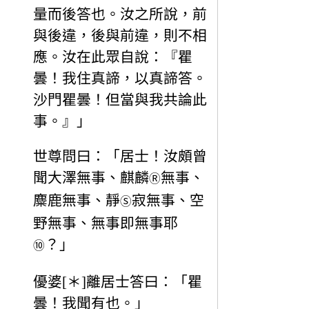
量而後答也。汝之所說，前
與後違，後與前違，則不相
應。汝在此眾自說：『瞿
曇！我住真諦，以真諦答。
沙門瞿曇！但當與我共論此
事。』」
世尊問曰：「居士！汝頗曾
聞大澤無事、麒麟
無事、
Ⓡ
麋鹿無事、靜
寂無事、空
Ⓢ
野無事、無事即無事耶
？」
⑩
優婆[＊]離居士答曰：「瞿
曇！我聞有也。」