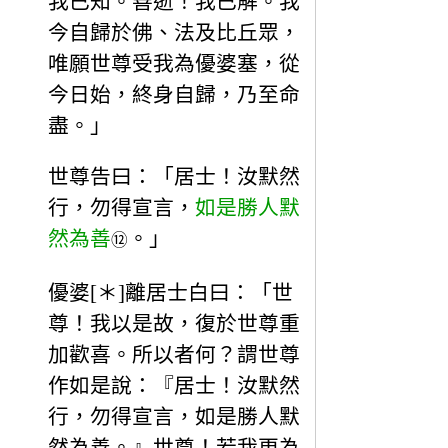
我已知。善逝！我已解。我
今自歸於佛、法及比丘眾，
唯願世尊受我為優婆塞，從
今日始，終身自歸，乃至命
盡。」
世尊告曰：「居士！汝默然
行，勿得宣言，
如是勝人默
然為善
。」
⑫
優婆[＊]離居士白曰：「世
尊！我以是故，復於世尊重
加歡喜。所以者何？謂世尊
作如是說：『居士！汝默然
行，勿得宣言，如是勝人默
然為善。』世尊！若我更為