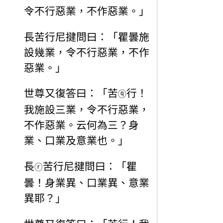
令不行惡業，不作惡業。」
長苦行尼揵問曰：「瞿曇施
設幾業，令不行惡業，不作
惡業。」
世尊又復答曰：「苦
行！
ⓠ
我施設三業，令不行惡業，
不作惡業。云何為三？身
業、口業及意業也。」
長
苦行尼揵問曰：「瞿
ⓡ
曇！身業異、口業異、意業
異耶？」