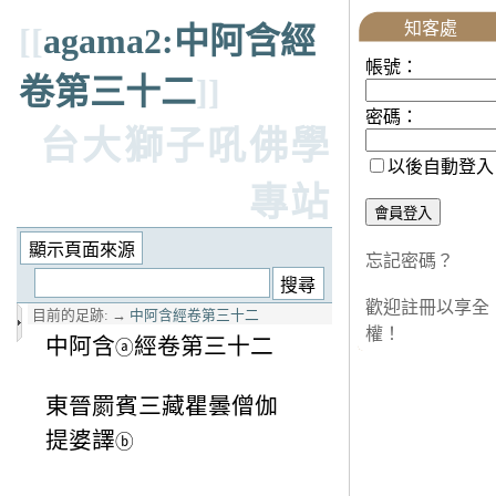
知客處
[[
agama2:中阿含經
帳號：
卷第三十二
]]
密碼：
台大獅子吼佛學
以後自動登入
專站
忘記密碼？
歡迎註冊以享全
目前的足跡:
→
中阿含經卷第三十二
權！
中阿含
經卷第三十二
ⓐ
東晉罽賓三藏瞿曇僧伽
提婆譯
ⓑ