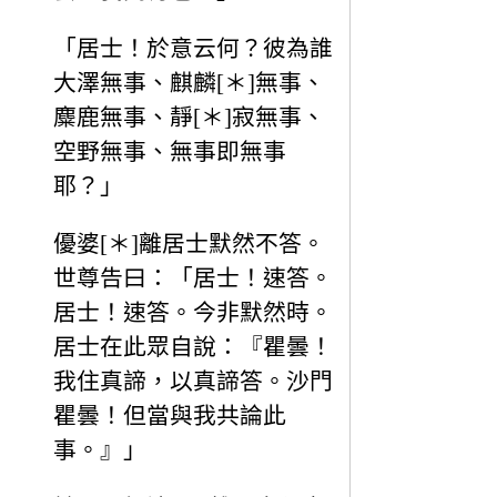
「居士！於意云何？彼為誰
大澤無事、麒麟[＊]無事、
麋鹿無事、靜[＊]寂無事、
空野無事、無事即無事
耶？」
優婆[＊]離居士默然不答。
世尊告曰：「居士！速答。
居士！速答。今非默然時。
居士在此眾自說：『瞿曇！
我住真諦，以真諦答。沙門
瞿曇！但當與我共論此
事。』」