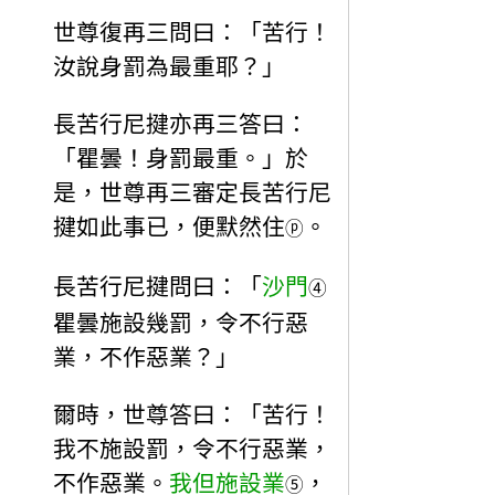
世尊復再三問曰：「苦行！
汝說身罰為最重耶？」
長苦行尼揵亦再三答曰：
「瞿曇！身罰最重。」於
是，世尊再三審定長苦行尼
揵如此事已，便默然住
。
ⓟ
長苦行尼揵問曰：「
沙門
④
瞿曇施設幾罰，令不行惡
業，不作惡業？」
爾時，世尊答曰：「苦行！
我不施設罰，令不行惡業，
不作惡業。
我但施設業
，
⑤