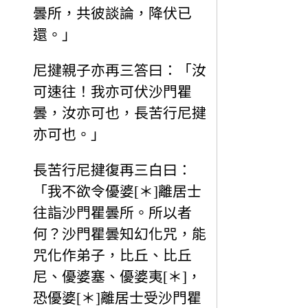
曇所，共彼談論，降伏已
還。」
尼揵親子亦再三答曰：「汝
可速往！我亦可伏沙門瞿
曇，汝亦可也，長苦行尼揵
亦可也。」
長苦行尼揵復再三白曰：
「我不欲令優婆[＊]離居士
往詣沙門瞿曇所。所以者
何？沙門瞿曇知幻化咒，能
咒化作弟子，比丘、比丘
尼、優婆塞、優婆夷[＊]，
恐優婆[＊]離居士受沙門瞿