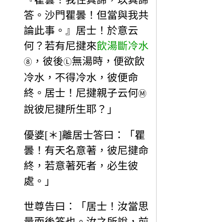
答。沙門瞿曇！但當與我共
論此事。』居士！於意云
何？若有尼揵來
飲湯斷冷水
，彼後
無湯時，便欲飲
⑧
Ⓛ
冷水，不得冷水，彼便命
終。居士！尼揵親子云何
Ⓜ
說彼尼揵所生耶？」
優婆[＊]離居士答曰：「瞿
曇！有天名意著，彼尼揵命
終，若意著死者，必生彼
處。」
世尊告曰：「居士！汝當思
量而後答也。汝之所說，前