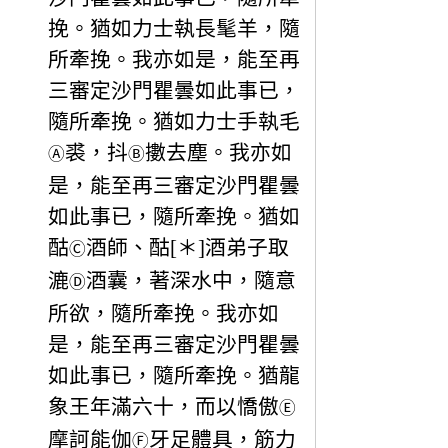
挽。猶如力士執長髦羊，隨
所牽挽。我亦如是，能至再
三審定沙門瞿曇如此事已，
隨所牽挽。猶如力士手執毛
裘，抖
擻去塵。我亦如
Ⓐ
Ⓑ
是，能至再三審定沙門瞿曇
如此事已，隨所牽挽。猶如
酤
酒師、酤[＊]酒弟子取
Ⓒ
漉
酒囊，著深水中，隨意
Ⓓ
所欲，隨所牽挽。我亦如
是，能至再三審定沙門瞿曇
如此事已，隨所牽挽。猶龍
象王年滿六十，而以憍傲
Ⓔ
摩訶能伽
牙足體具，筋力
Ⓕ