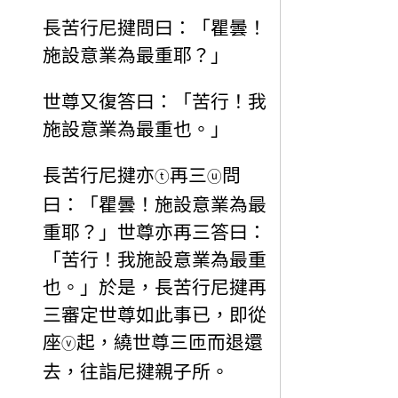
長苦行尼揵問曰：「瞿曇！
施設意業為最重耶？」
世尊又復答曰：「苦行！我
施設意業為最重也。」
長苦行尼揵亦
再三
問
ⓣ
ⓤ
曰：「瞿曇！施設意業為最
重耶？」世尊亦再三答曰：
「苦行！我施設意業為最重
也。」於是，長苦行尼揵再
三審定世尊如此事已，即從
座
起，繞世尊三匝而退還
ⓥ
去，往詣尼揵親子所。