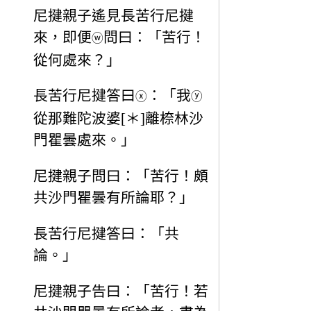
尼揵親子遙見長苦行尼揵
來，即便
問曰：「苦行！
ⓦ
從何處來？」
長苦行尼揵答曰
：「我
ⓧ
ⓨ
從那難陀波婆[＊]離㮈林沙
門瞿曇處來。」
尼揵親子問曰：「苦行！頗
共沙門瞿曇有所論耶？」
長苦行尼揵答曰：「共
論。」
尼揵親子告曰：「苦行！若