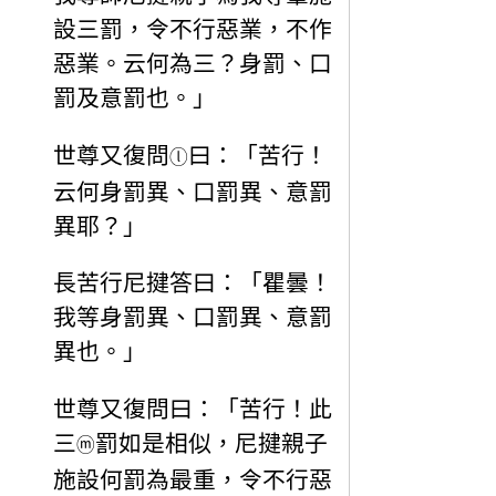
設三罰，令不行惡業，不作
惡業。云何為三？身罰、口
罰及意罰也。」
世尊又復問
曰：「苦行！
ⓛ
云何身罰異、口罰異、意罰
異耶？」
長苦行尼揵答曰：「瞿曇！
我等身罰異、口罰異、意罰
異也。」
世尊又復問曰：「苦行！此
三
罰如是相似，尼揵親子
ⓜ
施設何罰為最重，令不行惡