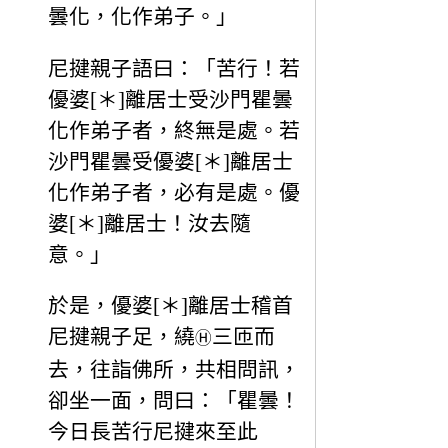
曇化，化作弟子。」
尼揵親子語曰：「苦行！若
優婆[＊]離居士受沙門瞿曇
化作弟子者，終無是處。若
沙門瞿曇受優婆[＊]離居士
化作弟子者，必有是處。優
婆[＊]離居士！汝去隨
意。」
於是，優婆[＊]離居士稽首
尼揵親子足，繞
三匝而
Ⓗ
去，往詣佛所，共相問訊，
卻坐一面，問曰：「瞿曇！
今日長苦行尼揵來至此