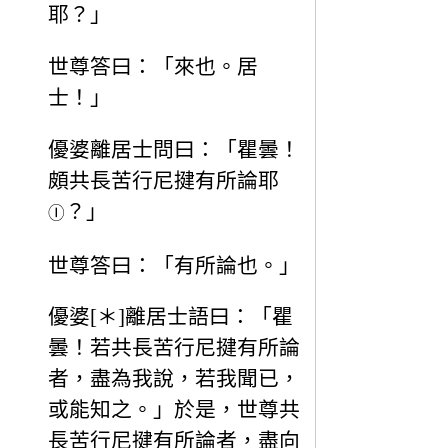
耶？」
世尊答曰：「來也。居
士！」
優婆離居士問曰：「瞿曇！
頗共長苦行尼揵有所論耶
？」
Ⓘ
世尊答曰：「有所論也。」
優婆[＊]離居士語曰：「瞿
曇！若共長苦行尼揵有所論
者，盡為我說，若我聞已，
或能知之。」於是，世尊共
長苦行尼揵有所論者，盡向