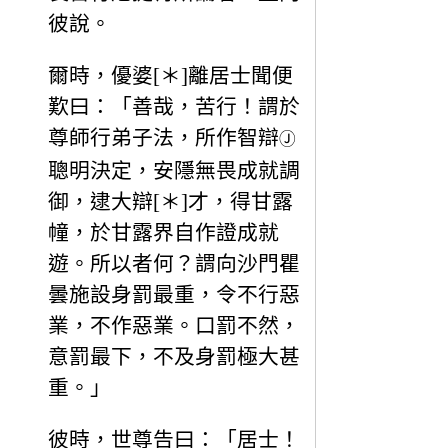
彼說。
爾時，優婆[＊]離居士聞便
歎曰：「善哉，苦行！謂於
尊師行弟子法，所作智辯
Ⓙ
聰明決定，安隱無畏成就調
御，逮大辯[＊]才，得甘露
幢，於甘露界自作證成就
遊。所以者何？謂向沙門瞿
曇施設身罰最重，令不行惡
業，不作惡業。口罰不然，
意罰最下，不及身罰極大甚
重。」
彼時，世尊告曰：「居士！