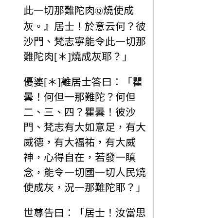
此一切那難陀肉
燒使成
Ⓠ
灰。』居士！於意云何？彼
沙門、梵志寧能令此一切那
難陀肉[＊]燒成灰耶？」
優婆[＊]離居士答曰：「瞿
曇！何但一那難陀？何但
二、三、四？瞿曇！彼沙
門、梵志有大如意足，有大
威德，有大福祐，有大威
神，心得自在，若發一瞋
念，能令一切國一切人民燒
使成灰，況一那難陀耶？」
世尊告曰：「居士！汝當思