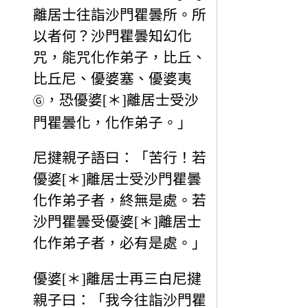
離居士往詣沙門瞿曇所。所
以者何？沙門瞿曇知幻化
咒，能咒化作弟子，比丘、
比丘尼、優婆塞、優婆夷
，恐優婆[＊]離居士受沙
Ⓖ
門瞿曇化，化作弟子。」
尼揵親子語曰：「苦行！若
優婆[＊]離居士受沙門瞿曇
化作弟子者，終無是處。若
沙門瞿曇受優婆[＊]離居士
化作弟子者，必有是處。」
優婆[＊]離居士再三白尼揵
親子曰：「我今往詣沙門瞿