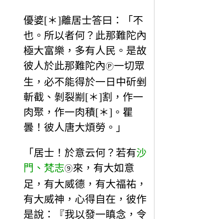
優婆[＊]離居士答曰：「不
也。所以者何？此那難陀內
極大富樂，多有人民。是故
彼人於此那難陀內
一切眾
Ⓟ
生，必不能得於一日中斫剉
斬截、剝裂剬[＊]割，作一
肉聚，作一肉積[＊]。瞿
曇！彼人唐大煩勞。」
「居士！於意云何？若有
沙
門、梵志
來，有大如意
⑨
足，有大威德，有大福祐，
有大威神，心得自在，彼作
是說：『我以發一瞋念，令