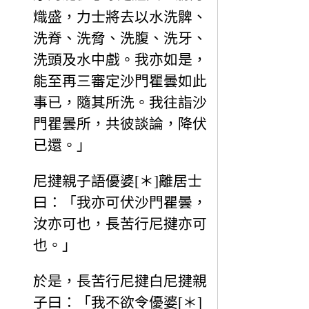
熾盛，力士將去以水洗髀、
洗脊、洗脅、洗腹、洗牙、
洗頭及水中戲。我亦如是，
能至再三審定沙門瞿曇如此
事已，隨其所洗。我往詣沙
門瞿曇所，共彼談論，降伏
已還。」
尼揵親子語優婆[＊]離居士
曰：「我亦可伏沙門瞿曇，
汝亦可也，長苦行尼揵亦可
也。」
於是，長苦行尼揵白尼揵親
子曰：「我不欲令優婆[＊]