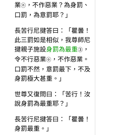
業
，不作惡業？為身罰、
ⓝ
口罰，為意罰耶？」
長苦行尼揵答曰：「瞿曇！
此三罰如是相似，我尊師尼
揵親子施設
身罰為最重
，
③
令不行惡業
，不作惡業。
ⓞ
口罰不然，意罰最下，不及
身罰極大甚重。」
世尊又復問曰：「苦行！汝
說身罰為最重耶？」
長苦行尼揵答曰：「瞿曇！
身罰最重。」