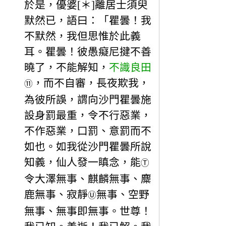
於是，優婆[＊]離居士須臾
默然已，語曰：「瞿曇！我
不默然，我但思惟於此義
耳。瞿曇！彼愚癡尼揵不善
曉了，不能解知，
不識良田
，而不自審，長夜欺我，
⑪
為彼所誤，謂向沙門瞿曇施
設身罰最重，令不行惡業，
不作惡業，口罰、意罰而不
如也。如我從沙門瞿曇所說
知義，仙人發一瞋念，能
Ⓣ
令大澤無事、麒麟無事、麋
鹿無事、寂靜
無事、空野
Ⓤ
無事、無事即無事。世尊！