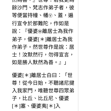
餘沙門、梵志作弟子者，彼
等便當持幢、幡
、蓋，遍
Ⓥ
行宣令於那難陀，作如是
說：『優婆
離居士為我作
Ⓦ
弟子，優婆[＊]離居士為我
作弟子。然世尊作是說：居
士！汝默然行，勿得宣言，
如是勝人默然為善。』」
優婆[＊]離居士白曰：「世
尊！從今日始，不聽諸尼揵
入我家門，唯聽世尊四眾弟
子，比丘、比丘尼、優婆
[＊]塞、優婆夷[＊]入