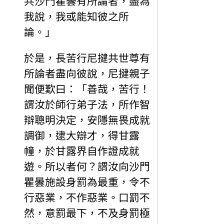
共沙門瞿曇有所論者，盡為
我說，我或能知彼之所
論。」
於是，長苦行尼揵共世尊有
所論者盡向彼說，尼揵親子
聞便歎曰：「善哉，苦行！
謂汝於師行弟子法，所作智
辯聰明決定，安隱無畏成就
調御，逮大辯才，得甘露
幢，於甘露界自作證成就
遊。所以者何？謂汝向沙門
瞿曇施設身罰為最重，令不
行惡業，不作惡業。口罰不
然，意罰最下，不及身罰極