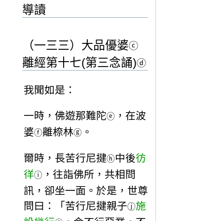
導讀
（一三三）大品優婆
ⓒ
離經第十七(第三念誦)
ⓓ
我聞如是：
一時，佛遊那難陀
，在波
ⓔ
婆
離㮈林
。
ⓕ
ⓖ
爾時，長苦行尼揵
中後
彷
ⓗ
徉
，往詣佛所，共相問
ⓘ
訊，卻坐一面。於是，世尊
問曰：「苦行尼揵親子
施
ⓙ