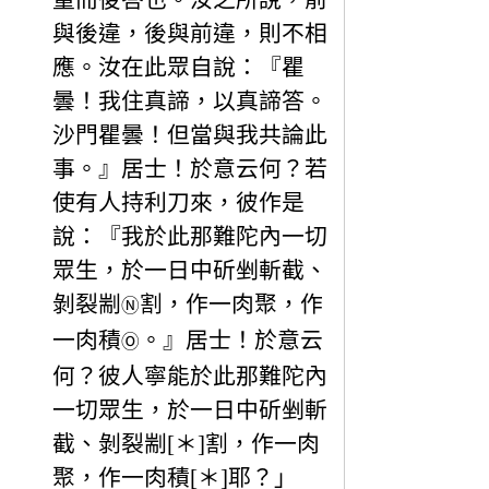
與後違，後與前違，則不相
應。汝在此眾自說：『瞿
曇！我住真諦，以真諦答。
沙門瞿曇！但當與我共論此
事。』居士！於意云何？若
使有人持利刀來，彼作是
說：『我於此那難陀內一切
眾生，於一日中斫剉斬截、
剝裂剬
割，作一肉聚，作
Ⓝ
一肉積
。』居士！於意云
Ⓞ
何？彼人寧能於此那難陀內
一切眾生，於一日中斫剉斬
截、剝裂剬[＊]割，作一肉
聚，作一肉積[＊]耶？」