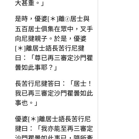
大甚重。」
是時，優婆[＊]離
居士與
ⓩ
五百居士俱集在眾中，叉手
向尼揵親子。於是，優婆
[＊]離居士語長苦行尼揵
曰：「尊已再三審定沙門瞿
曇如此事耶？」
長苦行尼揵答曰：「居士！
我已再三審定沙門瞿曇如此
事也。」
優婆[＊]離居士語長苦行尼
揵曰：「我亦能至再三審定
沙門瞿曇如此事已，隨所牽