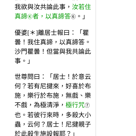
我欲與汝共論此事，
汝若住
真諦
者，以真諦答
。」
Ⓚ
⑥
優婆[＊]離居士報曰：「瞿
曇！我住真諦，以真諦答。
沙門瞿曇！但當與我共論此
事。」
世尊問曰：「居士！於意云
何？若有尼揵來，好喜於布
施，樂行於布施，無戲、樂
不戲，為極清淨，
極行咒
⑦
也。若彼行來時，多殺大小
蟲，云何？居士！尼揵親子
於此殺生施設報耶？」