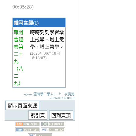
00:05:28)
雜阿含經(1)
雜阿
時時刻刻學習增
含經
上戒學、增上意
卷第
學、增上慧學。
(2025年06月10日
二十
18:13:07)
九
（八
二
九）
agama/隨時學三學.txt · 上一次變更:
2026/08/06 00:05