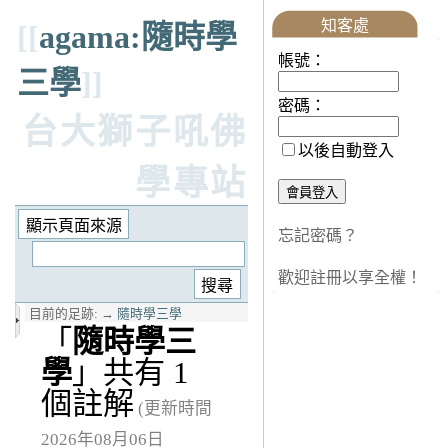
知客處
[[
agama:隨時學
帳號：
三學
]]
密碼：
台大獅子吼佛
以後自動登入
學專站
忘記密碼？
歡迎註冊以享全權！
目前的足跡:
→
隨時學三學
「
隨時學三
學
」共有 1
個註解
(更新時間
2026年08月06日