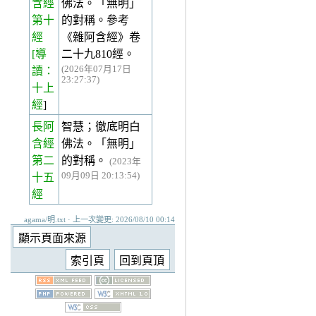
含經
佛法。「無明」
第十
的對稱。參考
經
《雜阿含經》卷
[導
二十九810經。
(2026年07月17日
讀：
23:27:37)
十上
經
]
長阿
智慧；徹底明白
含經
佛法。「無明」
第二
的對稱。
(2023年
09月09日 20:13:54)
十五
經
agama/明.txt · 上一次變更: 2026/08/10 00:14