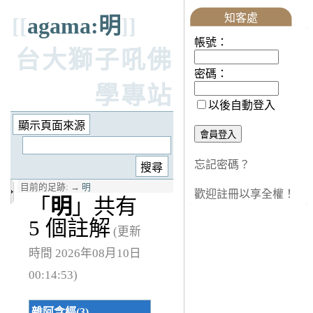
知客處
[[
agama:明
]]
帳號：
台大獅子吼佛
密碼：
學專站
以後自動登入
忘記密碼？
目前的足跡:
→
明
歡迎註冊以享全權！
「
明
」共有
5 個註解
(更新
時間 2026年08月10日
00:14:53)
雜阿含經(3)