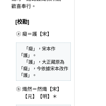
歡喜奉行。
[校勘]
ⓐ
癡＝護【宋】
  「癡」，宋本作
「護」。

  「護」，大正藏原為
「癡」，今依據宋本改作
「護」。
ⓑ
熾然＝然熾【宋】
【元】【明】＊