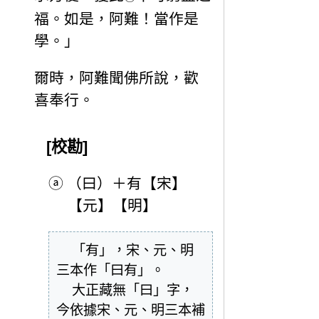
福。如是，阿難！當作是
學。」
爾時，阿難聞佛所說，歡
喜奉行。
[校勘]
ⓐ
（曰）＋有【宋】
【元】【明】
  「有」，宋、元、明
三本作「曰有」。

  大正藏無「曰」字，
今依據宋、元、明三本補