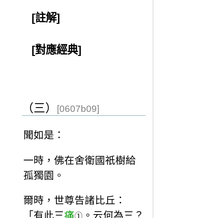
[註解]
[對應經典]
（三）
[0607b09]
聞如是：
一時，佛在舍衛國祇樹給
孤獨園。
爾時，世尊告諸比丘：
「有此三
痛
。云何為三？
①