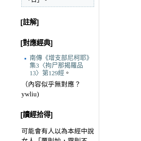
[註解]
[對應經典]
南傳《增支部尼柯耶》
集3〈拘尸那揭羅品
13〉第129經
。
（內容似乎無對應？
ywliu)
[讀經拾得]
可能會有人以為本經中說
女人「覆則妙，露則不