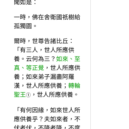
聞如是：
一時，佛在舍衛國祇樹給
孤獨園。
爾時，世尊告諸比丘：
「有三人，世人所應供
養。云何為三？
如來、至
真、等正覺
，世人所應供
養；如來弟子漏盡阿羅
漢，世人所應供養；
轉輪
聖王
，世人所應供養。
①
「有何因緣，如來世人所
應供養乎？夫如來者，不
伏者伏，不降者降，不度