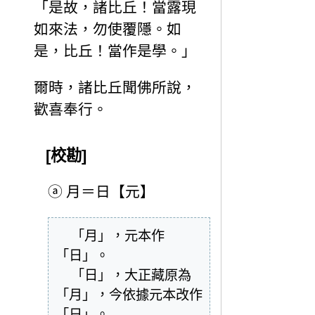
「是故，諸比丘！當露現
如來法，勿使覆隱。如
是，比丘！當作是學。」
爾時，諸比丘聞佛所說，
歡喜奉行。
[校勘]
ⓐ
月＝日【元】
  「月」，元本作
「日」。

  「日」，大正藏原為
「月」，今依據元本改作
「日」。