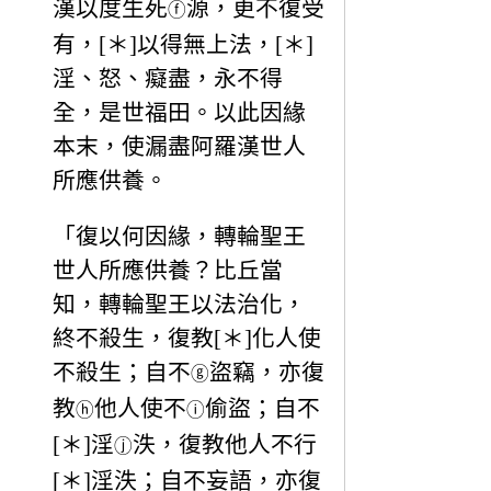
漢以度生死
源，更不復受
ⓕ
有，[＊]以得無上法，[＊]
淫、怒、癡盡，永不得
全，是世福田。以此因緣
本末，使漏盡阿羅漢世人
所應供養。
「復以何因緣，轉輪聖王
世人所應供養？比丘當
知，轉輪聖王以法治化，
終不殺生，復教[＊]化人使
不殺生；自不
盜竊，亦復
ⓖ
教
他人使不
偷盜；自不
ⓗ
ⓘ
[＊]淫
泆，復教他人不行
ⓙ
[＊]淫泆；自不妄語，亦復