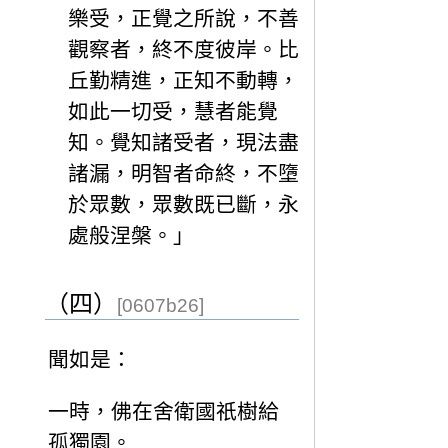
樂受，正覺之所說，不善
觀察者，終不度彼岸。比
丘勤精進，正知不動轉，
如此一切受，慧者能覺
知。覺知諸受者，現法盡
諸漏，明智者命終，不墮
於眾數，眾數既已斷，永
處般涅槃。」
（四）
[0607b26]
聞如是：
一時，佛在舍衛國祇樹給
孤獨園。