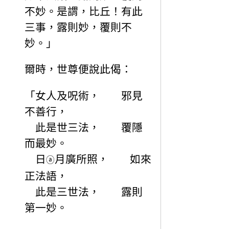
不妙。是謂，比丘！有此
三事，露則妙，覆則不
妙。」
爾時，世尊便說此偈：
「女人及呪術， 邪見
不善行，
此是世三法， 覆隱
而最妙。
日
月廣所照， 如來
ⓐ
正法語，
此是三世法， 露則
第一妙。