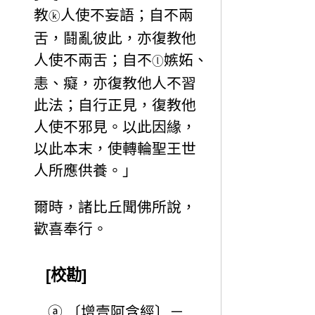
教
人使不妄語；自不兩
ⓚ
舌，鬪亂彼此，亦復教他
人使不兩舌；自不
嫉妬、
ⓛ
恚、癡，亦復教他人不習
此法；自行正見，復教他
人使不邪見。以此因緣，
以此本末，使轉輪聖王世
人所應供養。」
爾時，諸比丘聞佛所說，
歡喜奉行。
[校勘]
ⓐ
〔增壹阿含經〕－