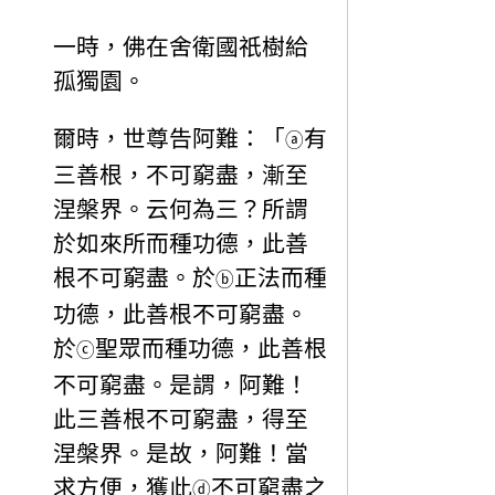
一時，佛在舍衛國祇樹給
孤獨園。
爾時，世尊告阿難：「
有
ⓐ
三善根，不可窮盡，漸至
涅槃界。云何為三？所謂
於如來所而種功德，此善
根不可窮盡。於
正法而種
ⓑ
功德，此善根不可窮盡。
於
聖眾而種功德，此善根
ⓒ
不可窮盡。是謂，阿難！
此三善根不可窮盡，得至
涅槃界。是故，阿難！當
求方便，獲此
不可窮盡之
ⓓ