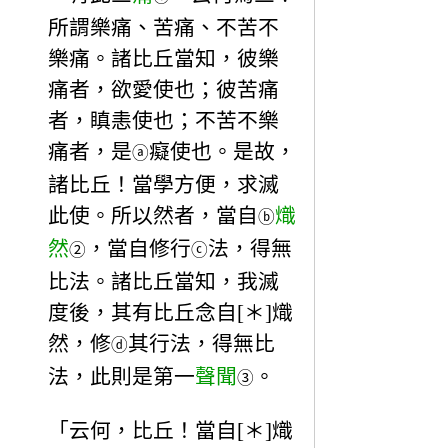
所謂樂痛、苦痛、不苦不
樂痛。諸比丘當知，彼樂
痛者，欲愛使也；彼苦痛
者，瞋恚使也；不苦不樂
痛者，是
癡使也。是故，
ⓐ
諸比丘！當學方便，求滅
此使。所以然者，當自
熾
ⓑ
然
，當自修行
法，得無
②
ⓒ
比法。諸比丘當知，我滅
度後，其有比丘念自[＊]熾
然，修
其行法，得無比
ⓓ
法，此則是第一
聲聞
。
③
「云何，比丘！當自[＊]熾