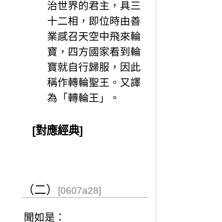
治世界的君主，具三
十二相，即位時由善
業感召天空中飛來輪
寶，四方國家看到輪
寶就自行歸服，因此
稱作轉輪聖王。又譯
為「轉輪王」。
[對應經典]
（二）
[0607a28]
聞如是：