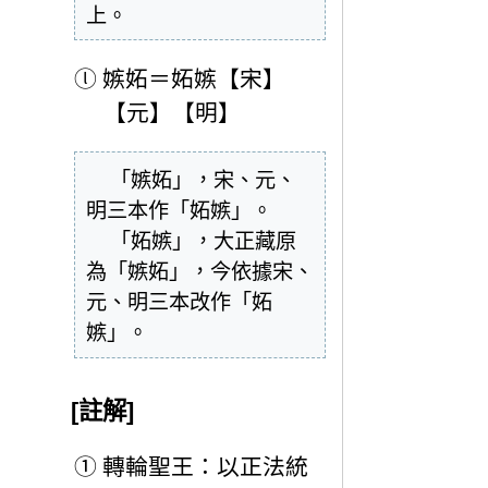
上。
ⓛ
嫉妬＝妬嫉【宋】
【元】【明】
  「嫉妬」，宋、元、
明三本作「妬嫉」。

  「妬嫉」，大正藏原
為「嫉妬」，今依據宋、
元、明三本改作「妬
嫉」。
[註解]
①
轉輪聖王：以正法統