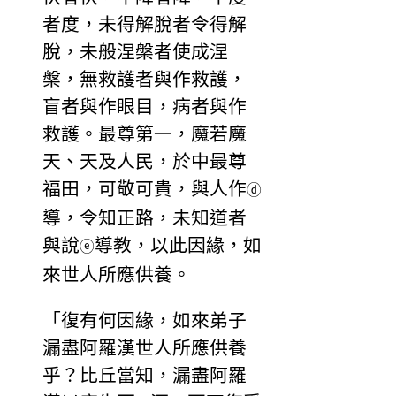
者度，未得解脫者令得解
脫，未般涅槃者使成涅
槃，無救護者與作救護，
盲者與作眼目，病者與作
救護。最尊第一，魔若魔
天、天及人民，於中最尊
福田，可敬可貴，與人作
ⓓ
導，令知正路，未知道者
與說
導教，以此因緣，如
ⓔ
來世人所應供養。
「復有何因緣，如來弟子
漏盡阿羅漢世人所應供養
乎？比丘當知，漏盡阿羅