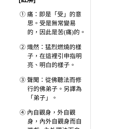
①
痛：即是「受」的意
思。受是無常變易
的，因此是苦(痛)的。
②
熾然：猛烈燃燒的樣
子，在這裡引申指明
亮、明白的樣子。
③
聲聞：從佛聽法而修
行的佛弟子。另譯為
「弟子」。
④
內自觀身，外自觀
身，內外自觀身而自