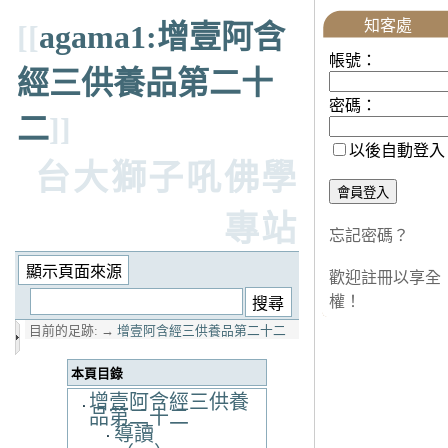
知客處
[[
agama1:增壹阿含
帳號：
經三供養品第二十
密碼：
二
]]
以後自動登入
台大獅子吼佛學
專站
忘記密碼？
歡迎註冊以享全
權！
目前的足跡:
→
增壹阿含經三供養品第二十二
本頁目錄
增壹阿含經三供養
品第二十二
導讀