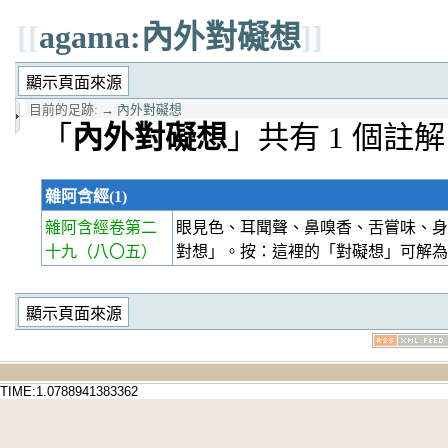
[[
agama:內外對礙想
]]
目前的足跡:
→
內外對礙想
「
內外對礙想
」共有 1 個註解
雜阿含經(1)
雜阿含經卷第二
眼見色、耳聞聲、鼻嗅香、舌嘗味、身
十九
（八〇五）
對想」。按：這裡的「對礙想」可解
TIME:1.0788941383362