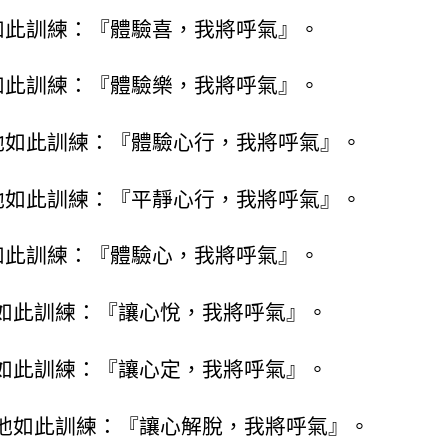
如此訓練：『體驗喜，我將呼氣』。
如此訓練：『體驗樂，我將呼氣』。
他如此訓練：『體驗心行，我將呼氣』。
他如此訓練：『平靜心行，我將呼氣』。
如此訓練：『體驗心，我將呼氣』。
如此訓練：『讓心悅，我將呼氣』。
如此訓練：『讓心定，我將呼氣』。
他如此訓練：『讓心解脫，我將呼氣』。