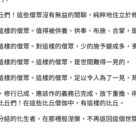
丘們！這些僧眾沒有無益的閒聊，純粹地住立於
這樣的僧眾。值得被供養、供奉、布施、合掌，
這樣的僧眾。對這樣的僧眾，少的施予變成多，
這樣的僧眾。這樣的僧眾，是世間難得一見的。
這樣的僧眾。這樣的僧眾，足以令人為了一見，
、修行已成、應該作的義務已完成、放下重擔、
比丘們！在這些比丘僧伽中，有這樣的比丘。
分結的化生者，在那裡般涅槃，不再返回這個世