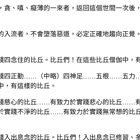
，貪、嗔、癡薄的一來者，返回這個世間一次後
的入流者，不會墮落惡道，必定正確地趨向正覺
踐四念住的比丘。比丘們！在這些比丘僧伽中，
踐四正勤……（中略）四神足……五根……五力
中，有這樣的比丘。
踐慈心的比丘……有致力於實踐悲心的比丘……
於實踐不淨的比丘……有致力於實踐無常想的比
踐入出息念的比丘。比丘們！入出息念已修習、