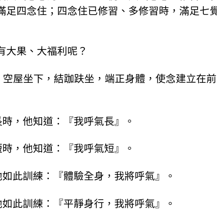
滿足四念住；四念住已修習、多修習時，滿足七
有大果、大福利呢？
、空屋坐下，結跏趺坐，端正身體，使念建立在前
長時，他知道：『我呼氣長』。
短時，他知道：『我呼氣短』。
他如此訓練：『體驗全身，我將呼氣』。
他如此訓練：『平靜身行，我將呼氣』。