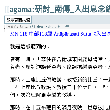
[[
agama:研討_南傳_入出息念
目前的足跡:
→
研討_南傳_入出息念經_中譯
MN 118 中部118經 Ānāpānasati Sutta
我是這樣聽到的：
曾有一時，世尊住在舍衛城東園鹿母講堂。
尊者、摩訶迦旃延尊者、摩訶拘絺羅尊者、
那時，上座比丘們教誡、教授新的比丘：一
一些上座比丘教誡、教授三十位比丘，一些
們，次第理解更卓越的教導。
那時，在十五布薩日的滿月夜晚，世尊被比