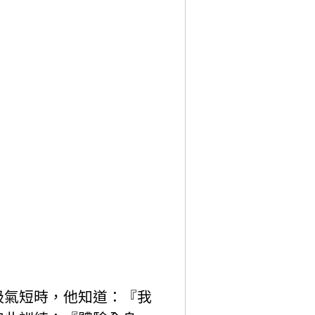
吸氣短時，他知道：『我