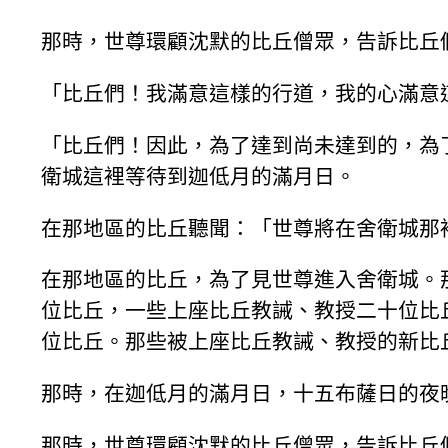
那時，世尊環顧沈默的比丘僧眾，告訴比丘
「比丘們！我滿意這樣的行道，我的心滿意
「比丘們！因此，為了達到尚未達到的，為
衛城這裡等待到迦低月的滿月日。
在那地區的比丘聽聞：「世尊將在舍衛城那
在那地區的比丘，為了見世尊進入舍衛城。
位比丘，一些上座比丘教誡、教授二十位比
位比丘。那些被上座比丘教誡、教授的新比
那時，在迦低月的滿月日，十五布薩日的夜
那時，世尊環顧沈默的比丘僧眾，告訴比丘