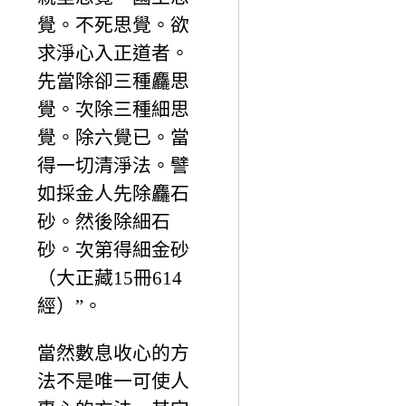
覺。不死思覺。欲
求淨心入正道者。
先當除卻三種麤思
覺。次除三種細思
覺。除六覺已。當
得一切清淨法。譬
如採金人先除麤石
砂。然後除細石
砂。次第得細金砂
（大正藏15冊614
經）”。
當然數息收心的方
法不是唯一可使人