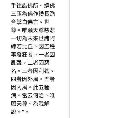
手往詣佛所。繞佛
三匝為佛作禮長跪
合掌白佛言。世
尊。唯願天尊慈悲
一切為未來世諸阿
練若比丘。因五種
事發狂者。一者因
亂聲。二者因惡
名。三者因利養。
四者因外風。五者
因內風。此五種
病。當云何治。唯
願天尊。為我解
說。”。