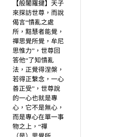
【般闍羅揵】天子
來探訪世尊，而說
偈言“憒亂之處
所，黠慧者能覺，
禪思覺所覺，牟尼
思惟力”，世尊回
答他“了知憒亂
法，正覺得涅槃，
若得正繫念，一心
善正受”，世尊說
的一心也就是專
心，它不是無心，
而是專心在單一事
物之上，“禪
（是）思覺所