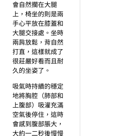
會自然擱在大腿
上，椅坐的則是兩
手心平放在膝蓋和
大腿交接處。坐時
兩肩放鬆，背自然
打直，這樣就成了
很莊嚴好看而且耐
久的坐姿了。
吸氣時持續的穩定
地將胸腔（肺部和
上腹部）吸灌充滿
空氣後停住，這時
會感到腹部脹大，
大約一二秒後慢慢