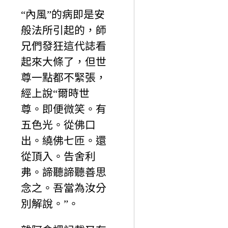
“內風”的病即是安
般法所引起的，師
兄們發狂這代誌看
起來大條了，但世
尊一點都不緊張，
經上說“爾時世
尊。即便微笑。有
五色光。從佛口
出。繞佛七匝。還
從頂入。告舍利
弗。諦聽諦聽善思
念之。吾當為汝分
別解說。”。