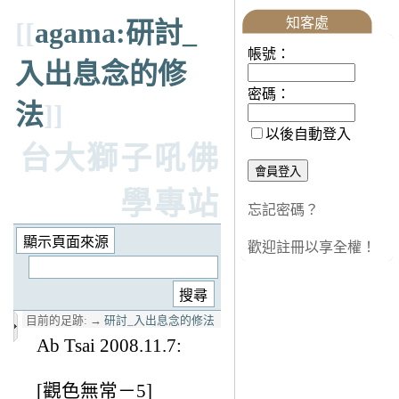
知客處
[[
agama:研討_
帳號：
入出息念的修
密碼：
法
]]
以後自動登入
台大獅子吼佛
學專站
忘記密碼？
歡迎註冊以享全權！
目前的足跡:
→
研討_入出息念的修法
Ab Tsai 2008.11.7:
[觀色無常－5]