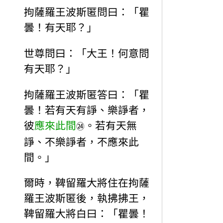
拘薩羅王波斯匿問曰：「瞿
曇！有天耶？」
世尊問曰：「大王！何意問
有天耶？」
拘薩羅王波斯匿答曰：「瞿
曇！若有天有諍、樂諍者，
彼
應來此間
。若有天無
㉔
諍、不樂諍者，不應來此
間。」
爾時，鞞留羅大將住在拘薩
羅王波斯匿後，執拂拂王，
鞞留羅大將白曰：「瞿曇！