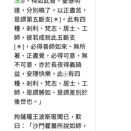
法
，得如此智，聖慧明
㉒
達，分別曉了，以正盡苦，
是謂第五斷支[＊]。此有四
種，剎利、梵志、居士、工
師，彼若成就此五斷支
[＊]，必得善師如來、無所
著、正盡覺，必得可意，無
不可意，亦於長夜得義饒
益，安隱快樂，此
有四
ⓧ
種，剎利、梵志、居士、工
師，是謂勝如、是謂差別於
後世也。」
拘薩羅王波斯匿聞已，歎
曰：「沙門瞿曇所說如師，