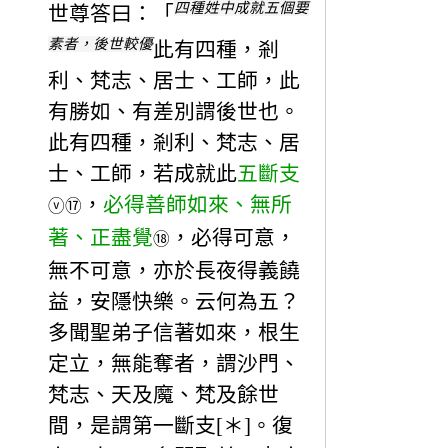
四種姓中成就五個要
世尊答曰：「
素者，後世較優
此有四種，剎
利、梵志、居士、工師，此
有勝如、有差別謂後世也。
此有四種，剎利、梵志、居
士、工師，若成就此
五斷支
，
必得善師如來、無所
ⓥ
⑰
著、正盡覺
，必得可意，
⑱
無不可意，亦於長夜得義饒
益，安隱快樂。云何為五？
多聞聖弟子信著如來，根生
定立，無能奪者，謂沙門、
梵志、天及魔、梵及餘世
間，是謂第一斷支[＊]。復