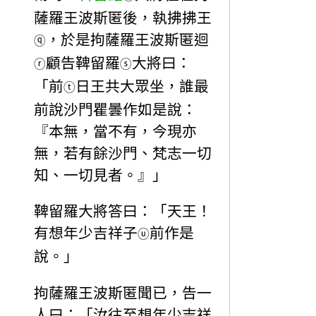
薩羅王波斯匿後，執拂拂王
，於是拘薩羅王波斯匿迴
ⓠ
顧告鞞留羅
大將曰：
ⓡ
ⓢ
「前
日王共大眾坐，誰最
ⓣ
前說沙門瞿曇作如是說：
『本無，當不有，今現亦
無，若有餘沙門、梵志一切
知、一切見者。』」
鞞留羅大將答曰：「天王！
有想年少吉祥子
前作是
ⓤ
說。」
拘薩羅王波斯匿聞已，告一
人曰：「汝往至想年少吉祥