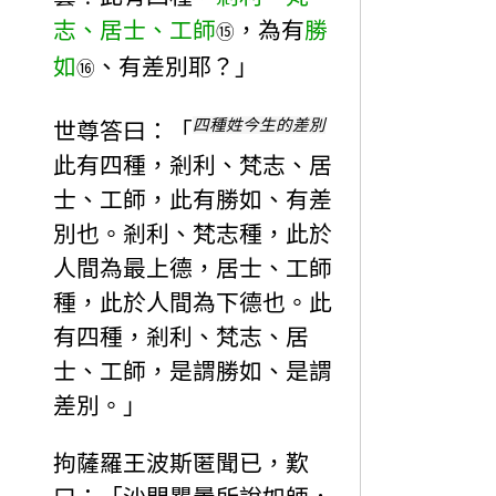
志、居士、工師
，為有
勝
⑮
如
、有差別耶？」
⑯
四種姓今生的差別
世尊答曰：「
此有四種，剎利、梵志、居
士、工師，此有勝如、有差
別也。剎利、梵志種，此於
人間為最上德，居士、工師
種，此於人間為下德也。此
有四種，剎利、梵志、居
士、工師，是謂勝如、是謂
差別。」
拘薩羅王波斯匿聞已，歎