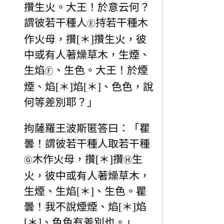
攢生火。大王！於意云何？
謂彼若干種人
持若干種木
Ⓔ
作火母，攢[＊]攢生火，彼
中或有人著燥草木，生煙、
生焰
、生色。大王！於煙
Ⓕ
煙、焰[＊]焰[＊]、色色，說
何等差別耶？」
拘薩羅王波斯匿答曰：「瞿
曇！謂彼若干種人取若干種
木作火母，攢[＊]攢
生
Ⓖ
Ⓗ
火，彼中或有人著燥草木，
生煙、生焰[＊]、生色。瞿
曇！我不說煙煙、焰[＊]焰
[＊]、色色有差別也。」