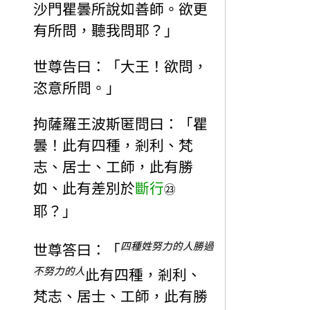
沙門瞿曇所說如善師。欲更
有所問，聽我問耶？」
世尊告曰：「大王！欲問，
恣意所問。」
拘薩羅王波斯匿問曰：「瞿
曇！此有四種，剎利、梵
志、居士、工師，此有勝
如、此有差別於
斷行
㉓
耶？」
四種姓努力的人勝過
世尊答曰：「
不努力的人
此有四種，剎利、
梵志、居士、工師，此有勝