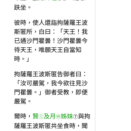
趺坐。
彼時，使人還詣拘薩羅王波
斯匿所，白曰：「天王！我
已通沙門瞿曇！沙門瞿曇今
待天王，唯願天王自當知
時。」
拘薩羅王波斯匿告御者曰：
「汝可嚴駕，我今欲往見沙
門瞿曇。」御者受教，即便
嚴駕。
爾時，
賢
及月
姊妹
與拘
ⓛ
ⓜ
⑦
薩羅王波斯匿共坐食時，聞