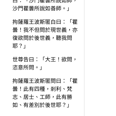
曰：「沙門瞿曇所說如師，
沙門瞿曇所說如善師。」
拘薩羅王波斯匿白曰：「瞿
曇！我不但問於現世義，亦
復欲問於後世義，聽我問
耶？」
世尊告曰：「大王！欲問，
恣意所問。」
拘薩羅王波斯匿問曰：「瞿
曇！此有四種，剎利、梵
志、居士、工師，此有勝
如、有差別於後世耶？」