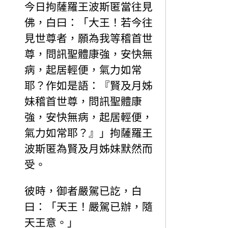
今日拘薩羅王波斯匿當往見
佛，白曰：「大王！若今往
見世尊者，願為我等稽首世
尊，問訊聖體康強，安快無
病，起居輕便，氣力如常
耶？作如是語：『賢及月姊
妹稽首世尊，問訊聖體康
強，安快無病，起居輕便，
氣力如常耶？』」拘薩羅王
波斯匿為賢及月姊妹默然而
受。
彼時，御者嚴駕已訖，白
曰：「天王！嚴駕已辦，隨
天王意。」