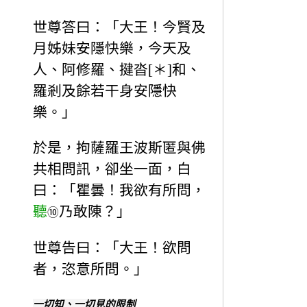
世尊答曰：「大王！今賢及
月姊妹安隱快樂，今天及
人、阿修羅、揵沓[＊]和、
羅剎及餘若干身安隱快
樂。」
於是，拘薩羅王波斯匿與佛
共相問訊，卻坐一面，白
曰：「瞿曇！我欲有所問，
聽
乃敢陳？」
⑩
世尊告曰：「大王！欲問
者，恣意所問。」
一切知、一切見的限制