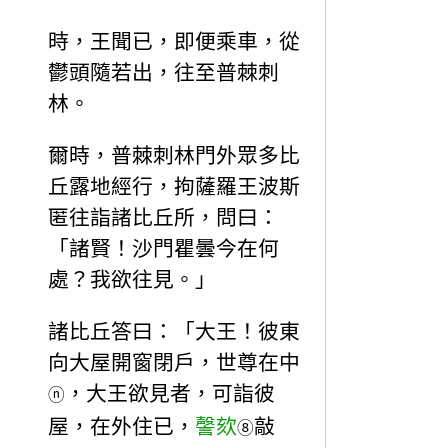
時，王聞已，即便乘車，從
鬱頭隨若出，往至普棘刺
林。
爾時，普棘刺林門外眾多比
丘露地經行，拘薩羅王波斯
匿往詣諸比丘所，問曰：
「諸賢！沙門瞿曇今在何
處？我欲往見。」
諸比丘答曰：「大王！彼東
向大屋開窗閉戶，世尊在中
，大王欲見者，可詣彼
ⓝ
屋，在外住已，
謦欬
敲
⑧