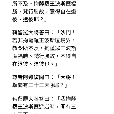
所不及。拘薩羅王波斯匿福
勝、梵行勝故，意得自在退
彼、遣彼耶？」
鞞留羅大將答曰：「沙門！
若非拘薩羅王波斯匿境界，
教令所不及，拘薩羅王波斯
匿福勝、梵行勝故，不得自
在退彼、遣彼也。」
尊者阿難復問曰：「大將！
頗聞有三十三天
耶？」
Ⓜ
鞞留羅大將答曰：「我拘薩
羅王波斯匿遊戲時，聞有三