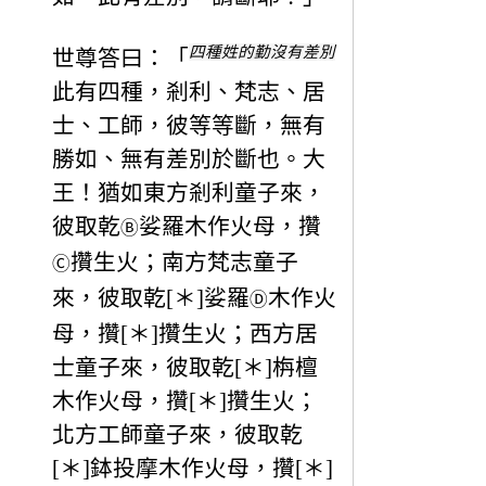
四種姓的勤沒有差別
世尊答曰：「
此有四種，剎利、梵志、居
士、工師，彼等等斷，無有
勝如、無有差別於斷也。大
王！猶如東方剎利童子來，
彼取乾
娑羅木作火母，攢
Ⓑ
攢生火；南方梵志童子
Ⓒ
來，彼取乾[＊]娑羅
木作火
Ⓓ
母，攢[＊]攢生火；西方居
士童子來，彼取乾[＊]栴檀
木作火母，攢[＊]攢生火；
北方工師童子來，彼取乾
[＊]鉢投摩木作火母，攢[＊]