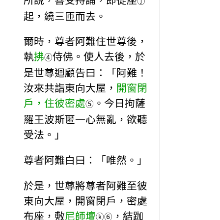
所說，善受持誦，即從座
ⓙ
起，繞三匝而去。
爾時，尊者阿難住世尊後，
執
拂
侍佛。使人去後，於
④
是世尊迴顧告曰：「阿難！
汝來共詣東向大屋，
開窗閉
戶，住彼密處
。今日拘薩
⑤
羅王波斯匿一心無亂，欲聽
受法。」
尊者阿難白曰：「唯然。」
於是，世尊將尊者阿難至彼
東向大屋，開窗閉戶，密處
布座，敷
尼師壇
，結跏
ⓚ
⑥