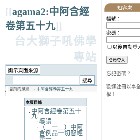
知客處
[[
agama2:中阿含經
帳號：
卷第五十九
]]
密碼：
台大獅子吼佛學
以後自動登
專站
忘記密碼？
歡迎註冊以享
目前的足跡:
→
中阿含經卷第五十九
權！
本頁目錄
中阿含經卷第五十
九
導讀
（二一二）中阿
含例品一切智經
第一