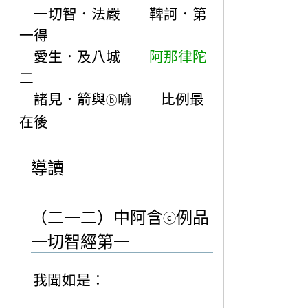
一切智．法嚴 鞞訶．第
一得
愛生．及八城
阿那律陀
二
諸見．箭與
喻 比例最
ⓑ
在後
導讀
（二一二）中阿含
例品
ⓒ
一切智經第一
我聞如是：