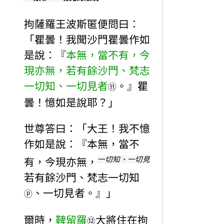
拘薩羅王波斯匿便問曰：
「瞿曇！我聞沙門瞿曇作如
是說：『
本無，當不有，今
現亦無，若有餘沙門、梵志
一切知、一切見者
。』瞿
⑪
曇！憶如是說耶？」
世尊答曰：「大王！我不憶
作如是說：『本無，當不
一切知、一切見
有，今現亦無，
若有餘沙門、梵志一切知
、一切見者。』」
ⓟ
爾時，
鞞留羅
大將住在拘
⑫