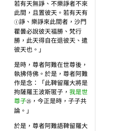
若有天無諍、不樂諍者不來
此間，且置彼天。若有天有
諍、樂諍來此間者，沙門
Ⓘ
瞿曇必說彼天福勝、梵行
勝，此天得自在退彼天、遣
彼天也。」
是時，尊者阿難在世尊後，
執拂侍佛。於是，尊者阿難
作是念：「此鞞留羅大將是
拘薩羅王波斯匿子，
我是世
尊子
，今正是時，子子共
㉕
論。」
於是，尊者阿難語鞞留羅大