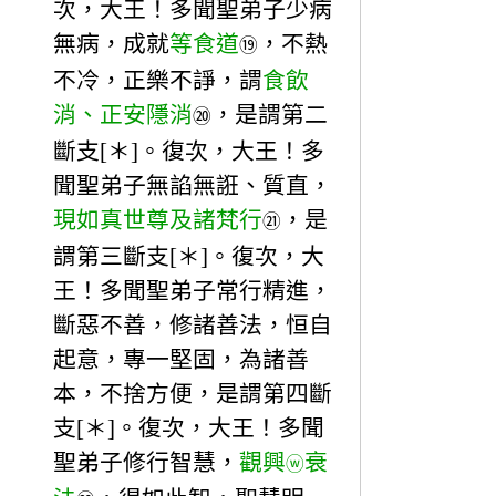
次，大王！多聞聖弟子少病
無病，成就
等食道
，不熱
⑲
不冷，正樂不諍，謂
食飲
消、正安隱消
，是謂第二
⑳
斷支[＊]。復次，大王！多
聞聖弟子無諂無誑、質直，
現如真世尊及諸梵行
，是
㉑
謂第三斷支[＊]。復次，大
王！多聞聖弟子常行精進，
斷惡不善，修諸善法，恒自
起意，專一堅固，為諸善
本，不捨方便，是謂第四斷
支[＊]。復次，大王！多聞
聖弟子修行智慧，
觀興
衰
ⓦ