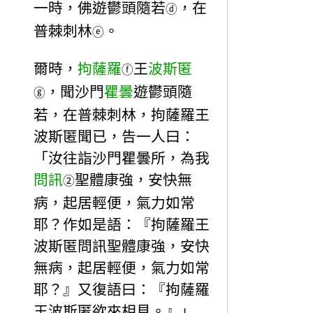
一時，佛遊鬱頭隨若
，在
ⓓ
普棘刺林
。
ⓔ
爾時，
拘薩羅
王
波斯匿
ⓕ
，聞沙門
瞿曇
遊鬱頭隨
ⓖ
若，在普棘刺林，拘薩羅王
波斯匿聞已，告一人曰：
「汝往詣沙門瞿曇所，為我
問訊
聖體康強，安快無
②
病，起居輕便，氣力如常
耶？作如是語：『拘薩羅王
波斯匿問訊聖體康強，安快
無病，起居輕便，氣力如常
耶？』又復語曰：『拘薩羅
王波斯匿欲來相見。』」