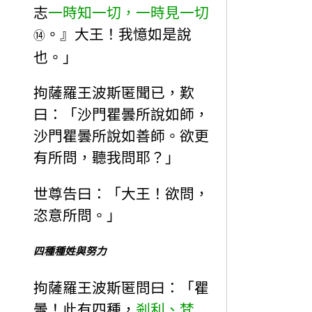
志
一時知一切，一時見一切
。』大王！我憶如是說
⑭
也。」
拘薩羅王波斯匿聞已，歎
曰：「沙門瞿曇所說如師，
沙門瞿曇所說如善師。欲更
有所問，聽我問耶？」
世尊告曰：「大王！欲問，
恣意所問。」
四種種姓與努力
拘薩羅王波斯匿問曰：「瞿
曇！此有四種，
剎利、梵