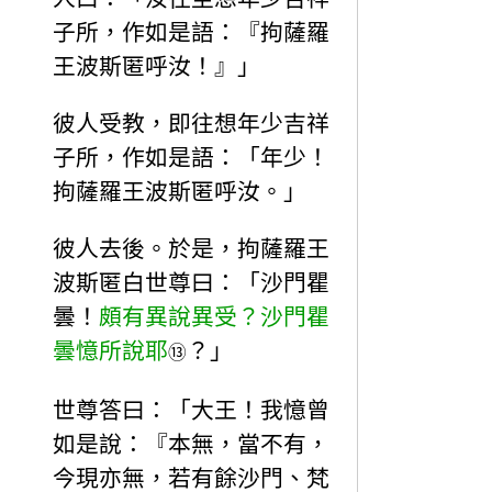
子所，作如是語：『拘薩羅
王波斯匿呼汝！』」
彼人受教，即往想年少吉祥
子所，作如是語：「年少！
拘薩羅王波斯匿呼汝。」
彼人去後。於是，拘薩羅王
波斯匿白世尊曰：「沙門瞿
曇！
頗有異說異受？沙門瞿
曇憶所說耶
？」
⑬
世尊答曰：「大王！我憶曾
如是說：『本無，當不有，
今現亦無，若有餘沙門、梵