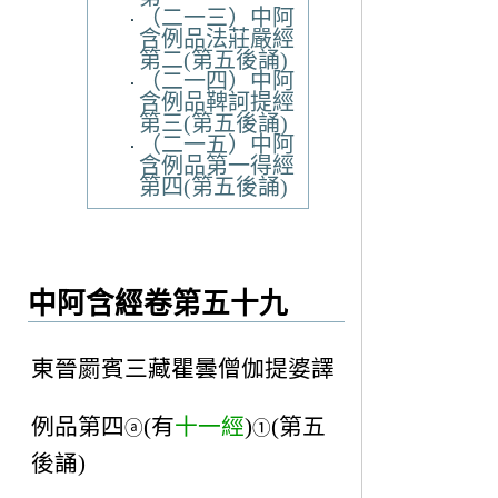
（二一三）中阿
含例品法莊嚴經
第二(第五後誦)
（二一四）中阿
含例品鞞訶提經
第三(第五後誦)
（二一五）中阿
含例品第一得經
第四(第五後誦)
中阿含經卷第五十九
東晉罽賓三藏瞿曇僧伽提婆譯
例品第四
(有
十一經
)
(第五
ⓐ
①
後誦)