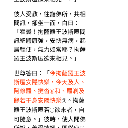
彼人受教，往詣佛所，共相
問訊，卻坐一面，白曰：
「瞿曇！拘薩羅王波斯匿問
訊聖體康強，安快無病，起
居輕便，氣力如常耶？拘薩
羅王波斯匿欲來相見。」
世尊答曰：「
今拘薩羅王波
斯匿安隱快樂，今天及人、
阿修羅、揵沓
和、羅剎及
ⓗ
餘若干身安隱快樂
。拘薩
③
羅王波斯匿若
欲來者，自
ⓘ
可隨意。」彼時，使人聞佛