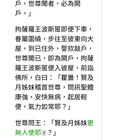
戶，世尊聞者，必為開
戶。」
拘薩羅王波斯匿即便下車，
眷屬圍繞，步往至彼東向大
屋，到已住外，謦欬敲戶，
世尊聞已，即為開戶，拘薩
羅王波斯匿便入彼屋，前詣
佛所，白曰：「瞿曇！賢及
月姊妹稽首世尊，問訊聖體
康強，安快無病，起居輕
便，氣力如常耶？」
世尊問王：「賢及月姊妹
更
無人使耶
？」
⑨