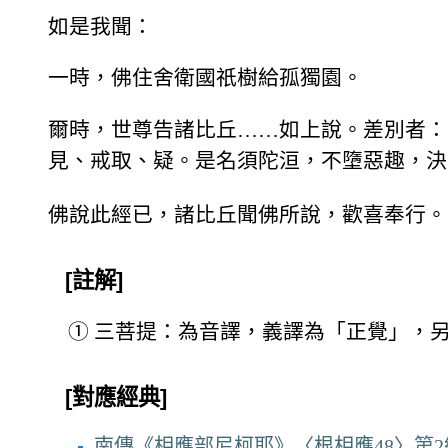
如是我聞：
一時，佛住舍衛國祇樹給孤獨園。
爾時，世尊告諸比丘……如上說。差別者：
見、戒取、疑。是名須陀洹，不墮惡趣，決
佛說此經已，諸比丘聞佛所說，歡喜奉行。
[註解]
①
三菩提：為音譯，義譯為「正覺」，
[對應經典]
南傳《相應部尼柯耶》〈根相應48〉第2