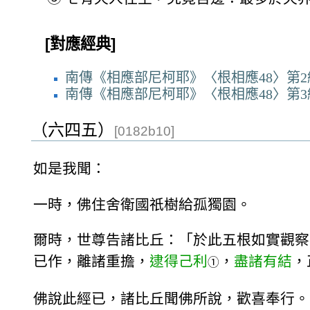
[對應經典]
南傳《相應部尼柯耶》〈根相應48〉第2
南傳《相應部尼柯耶》〈根相應48〉第3
（六四五）
[0182b10]
如是我聞：
一時，佛住舍衛國祇樹給孤獨園。
爾時，世尊告諸比丘：「於此五根如實觀察
已作，離諸重擔，
逮得己利
，
盡諸有結
，
①
佛說此經已，諸比丘聞佛所說，歡喜奉行。