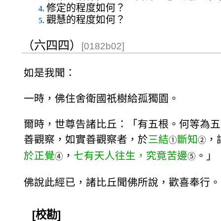
修定的程度如何？
觀慧的程度如何？
（六四四）
[0182b02]
如是我聞：
一時，佛住舍衛國祇樹給孤獨園。
爾時，世尊告諸比丘：「有五根。何等為五
善觀察，如實善觀察者，於
三結
斷知
，
①
②
於正覺
，
七有天人往生，究竟苦邊
。」
④
⑤
佛說此經已，諸比丘聞佛所說，歡喜奉行。
[校勘]