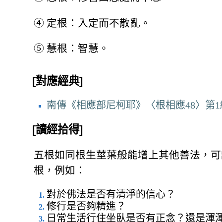
④
定根：入定而不散亂。
⑤
慧根：智慧。
[對應經典]
南傳《相應部尼柯耶》〈根相應48〉第
[讀經拾得]
五根如同根生莖葉般能增上其他善法，可
根，例如：
對於佛法是否有清淨的信心？
修行是否夠精進？
日常生活行住坐臥是否有正念？還是渾