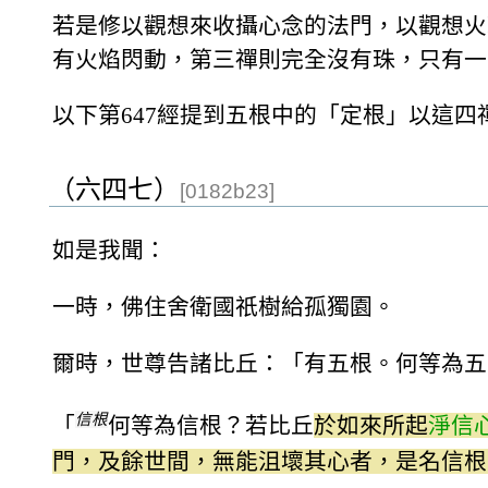
若是修以觀想來收攝心念的法門，以觀想火
有火焰閃動，第三禪則完全沒有珠，只有一
以下第647經提到五根中的「定根」以這四
（六四七）
[0182b23]
如是我聞：
一時，佛住舍衛國祇樹給孤獨園。
爾時，世尊告諸比丘：「有五根。何等為五
信根
「
何等為信根？若比丘
於如來所起
淨信
門，及餘世間，無能沮壞其心者，是名信根