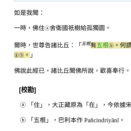
如是我聞：
一時，佛住
舍衛國祇樹給孤獨園。
ⓐ
五根
爾時，世尊告諸比丘：「
有
五根
。何
ⓑ
。
」
ⓖ
⑤
佛說此經已，諸比丘聞佛所說，歡喜奉行。
[校勘]
ⓐ
「住」，大正藏原為「在」，今依據
ⓑ
「五根」，巴利本作 Pañcindriyānī。