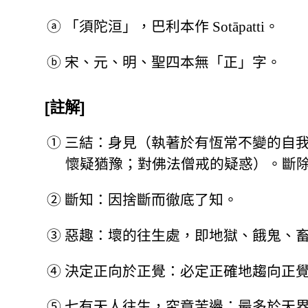
ⓐ
「須陀洹」，巴利本作 Sotāpatti。
ⓑ
宋、元、明、聖四本無「正」字。
[註解]
①
三結：身見（執著於有恆常不變的自
懷疑猶豫；對佛法僧戒的疑惑）。斷
②
斷知：因捨斷而徹底了知。
③
惡趣：壞的往生處，即地獄、餓鬼、
④
決定正向於正覺：必定正確地趨向正
⑤
七有天人往生，究竟苦邊：最多於天