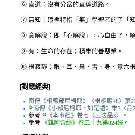
⑥
直道：沒有分岔的直達道路。
⑦
無知：這裡特指「無」學聖者的了「
⑧
意解脫：即「心解脫」，心自由了，
⑨
有：生命的存在；積集的善惡業。
⑩
根寂靜：眼、耳、鼻、舌、身、意六
[對應經典]
南傳《相應部尼柯耶》〈根相應48〉第2
南傳《小部尼柯耶．如是語》集3〈品2
參考
《本事經》卷七〈三法品3〉。
參考
《雜阿含經》卷二十九第824經
。