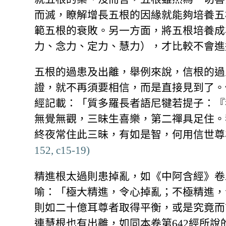
而滅，瞭解增長五根的因緣就能夠培養五
範五根的衰敗。另一方面，將五根培養成
力、念力、定力、慧力），才比較不會進
五根的過患及出離，舉例來說，信根的過
證，就不再須要相信，而是直接見到了。
經記載：「質多羅長者語尼犍若提子：『
無覺無觀，三昧生喜樂，第二禪具足住。
終夜常住此三昧，有如是智，何用信世尊
152, c15-19)
精進根太過則患掉亂，如《中阿含經》卷
喻：「極大精進，令心掉亂；不極精進，
則如二十億耳尊者取得平衡，或是究竟而
連慧根也有出離，如同本卷第642經所說