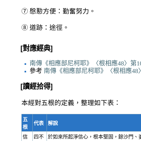
⑦
慇懃方便：勤奮努力。
⑧
道跡：途徑。
[對應經典]
南傳《相應部尼柯耶》〈根相應48〉第10
參考
南傳《相應部尼柯耶》〈根相應48〉
[讀經拾得]
本經對五根的定義，整理如下表：
五
代表
解說
根
信
四不
於如來所起淨信心，根本堅固，餘沙門、