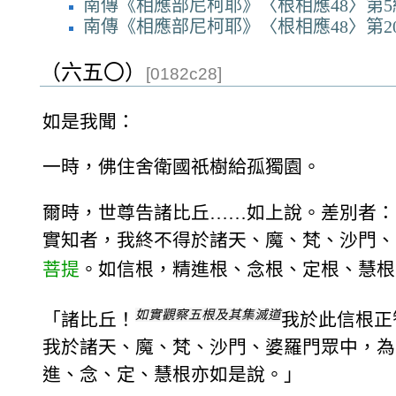
南傳《相應部尼柯耶》〈根相應48〉第5
南傳《相應部尼柯耶》〈根相應48〉第2
（六五〇）
[0182c28]
如是我聞：
一時，佛住舍衛國祇樹給孤獨園。
爾時，世尊告諸比丘……如上說。差別者：
實知者，我終不得於諸天、魔、梵、沙門、
菩提
。如信根，精進根、念根、定根、慧根
如實觀察五根及其集滅道
「諸比丘！
我於此信根正
我於諸天、魔、梵、沙門、婆羅門眾中，為
進、念、定、慧根亦如是說。」