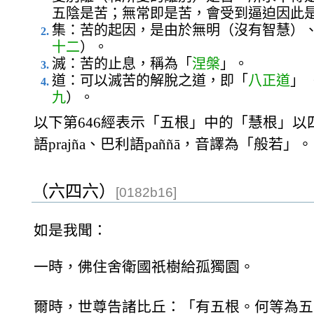
五陰是苦；無常即是苦，會受到逼迫因此
集：苦的起因，是由於無明（沒有智慧）
十二
）。
滅：苦的止息，稱為「
涅槃
」。
道：可以滅苦的解脫之道，即「
八正道
」
九
）。
以下第646經表示「五根」中的「慧根」
語prajña、巴利語paññā，音譯為「般若」。
（六四六）
[0182b16]
如是我聞：
一時，佛住舍衛國祇樹給孤獨園。
爾時，世尊告諸比丘：「有五根。何等為五