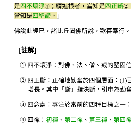
是
四不壞淨
；精進根者，當知是
四正斷
①
②
當知是
四聖諦
。
」
佛說此經已，諸比丘聞佛所說，歡喜奉行。
[註解]
①
四不壞淨：對佛、法、僧、戒的堅固
②
四正斷：正確地勤奮於四個層面：(1)已
增長。其中「斷」指決斷，引申為勤
③
四念處：專注於當前的四種目標之一：(1)
④
四禪：
初禪
、
第二禪
、
第三禪
、
第四