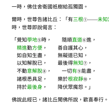
一時，佛住舍衛國祇樹給孤獨園。
爾時，世尊告諸比丘：「有
三根
——
未知
①
時，世尊即說偈言：
「覺知
學地
時， 隨順
直道
進，
⑤
⑥
精進
勤
方便
， 善自護其心，
如自知生盡， 無礙道已知，
以知解脫已， 最後得
無知
，
⑦
不動
意解脫
， 一切
有
能盡，
⑧
⑨
諸根悉具足， 樂於
根寂靜
，
⑩
持於
最後身
， 降伏眾魔怨。」
佛說此經已，諸比丘聞佛所說，歡喜奉行。