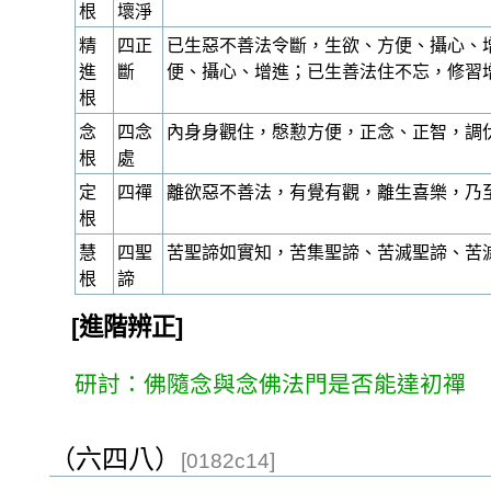
根
壞淨
精
四正
已生惡不善法令斷，生欲、方便、攝心、
進
斷
便、攝心、增進；已生善法住不忘，修習
根
念
四念
內身身觀住，慇懃方便，正念、正智，調
根
處
定
四禪
離欲惡不善法，有覺有觀，離生喜樂，乃
根
慧
四聖
苦聖諦如實知，苦集聖諦、苦滅聖諦、苦
根
諦
[進階辨正]
研討：佛隨念與念佛法門是否能達初禪
（六四八）
[0182c14]