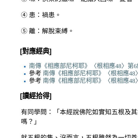
④
患：禍患。
⑤
離：解脫束縛。
[對應經典]
南傳《相應部尼柯耶》〈根相應48〉第6
參考
南傳《相應部尼柯耶》〈根相應48〉
參考
南傳《相應部尼柯耶》〈根相應48
[讀經拾得]
有同學問：「本經說佛陀如實知五根及其
嗎？」
就五根的集、沒而言，五根雖然為一切善