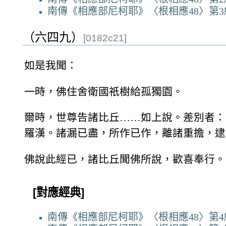
南傳《相應部尼柯耶》〈根相應48〉第3
（六四九）
[0182c21]
如是我聞：
一時，佛住舍衛國祇樹給孤獨園。
爾時，世尊告諸比丘……如上說。差別者：
羅漢。諸漏已盡，所作已作，離諸重擔，逮
佛說此經已，諸比丘聞佛所說，歡喜奉行。
[對應經典]
南傳《相應部尼柯耶》〈根相應48〉第4