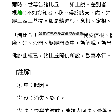
爾時，世尊告諸比丘……如上說。差別者：
根
離
不如實知者，我不得於諸天、魔、梵
⑤
羅三藐三菩提。如是精進根、念根、定根、
如實知五根及其集沒味患離
「諸比丘！
我於信根、
魔、梵、沙門、婆羅門眾中，為解脫，為出
佛說此經已，諸比丘聞佛所說，歡喜奉行。
[註解]
①
集：起因。
②
沒：消失、終了。
③
味：快樂的滋味，能讓人回味、愛著