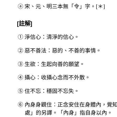
ⓐ
宋、元、明三本無「令」字。[＊]
[註解]
①
淨信心：清淨的信心。
②
惡不善法：惡的、不善的事情。
③
生欲：生起向善的願望。
④
攝心：收攝心念而不外散。
⑤
住不忘：穩固不忘失。
⑥
內身身觀住：正念安住在身體內，覺
處」的另譯。「內身」指自身以內。