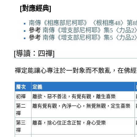
[對應經典]
南傳《相應部尼柯耶》〈根相應48〉第
參考
南傳《增支部尼柯耶》集5〈力品2〉
參考
南傳《增支部尼柯耶》集5〈力品2〉
[導讀：四禪]
禪定能讓心專注於一對象而不散亂，在佛經
層次
定義
初禪
離欲、惡不善法，有覺有觀，離生喜樂
第二
離有覺有觀，內淨一心，無覺無觀，定生喜樂
禪
第三
離喜，捨心住正念正智，身心受樂
禪