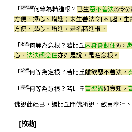
精進根
「
何等為精進根？
已生
惡不善法
令
②
ⓐ
方便、攝心、增進；未生善法令[＊]起，
方便、攝心、增進，是名精進根。
念根
「
何等為念根？若比丘
內身身觀住
，
⑥
心、
法法觀念住
亦如是說，是名念根。
定根
「
何等為定根？若比丘
離欲惡不善法，
慧根
「
何等為慧根？若比丘
苦聖諦
如實知，
佛說此經已，諸比丘聞佛所說，歡喜奉行。
[校勘]