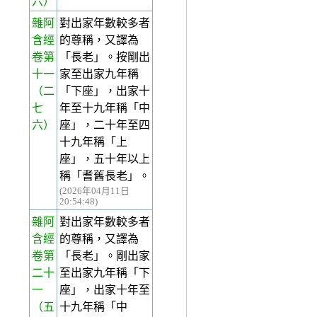
六）
雜阿
對出家年數較多者
含經
的尊稱，又譯為
卷第
「長老」。按剛出
十一
家至出家九年稱
（二
「下座」，出家十
七
年至十九年稱「中
六）
座」，二十年至四
十九年稱「上
座」，五十年以上
稱「耆舊長老」。
(2026年04月11日
20:54:48)
雜阿
對出家年數較多者
含經
的尊稱，又譯為
卷第
「長老」。剛出家
二十
至出家九年稱「下
一
座」，出家十年至
（五
十九年稱「中