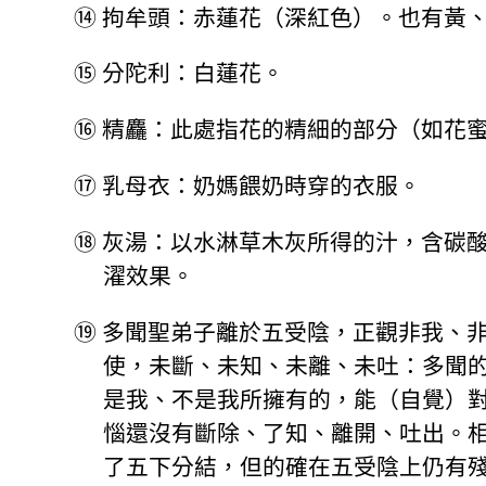
⑭
拘牟頭：赤蓮花（深紅色）。也有黃
⑮
分陀利：白蓮花。
⑯
精麤：此處指花的精細的部分（如花
⑰
乳母衣：奶媽餵奶時穿的衣服。
⑱
灰湯：以水淋草木灰所得的汁，含碳
濯效果。
⑲
多聞聖弟子離於五受陰，正觀非我、
使，未斷、未知、未離、未吐：多聞
是我、不是我所擁有的，能（自覺）
惱還沒有斷除、了知、離開、吐出。
了五下分結，但的確在五受陰上仍有