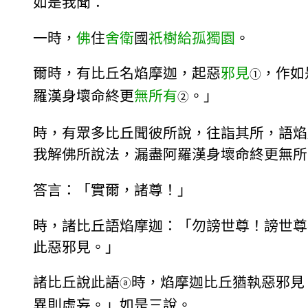
如是我聞：
一時，
佛
住
舍衛
國
祇樹給孤獨園
。
爾時，有比丘名焰摩迦，起惡
邪見
，作如
①
羅漢身壞命終更
無所有
。」
②
時，有眾多比丘聞彼所說，往詣其所，語焰
我解佛所說法，漏盡阿羅漢身壞命終更無所
答言：「實爾，諸尊！」
時，諸比丘語焰摩迦：「勿謗世尊！謗世尊
此惡邪見。」
諸比丘說此語
時，焰摩迦比丘猶執惡邪見
ⓐ
異則虛妄。」如是三說。