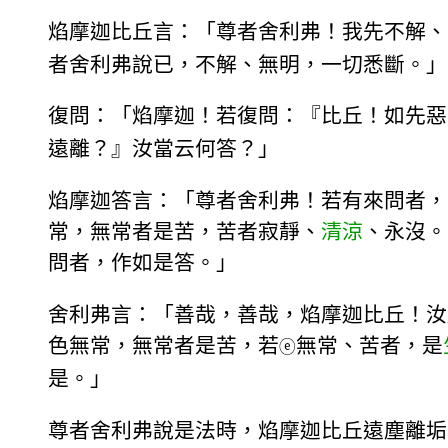
焰摩迦比丘言：「尊者舍利弗！我先不解、
者舍利弗說已，不解、無明，一切悉斷。」
復問：「焰摩迦！若復問：『比丘！如先惡
遠離？』汝當云何答？」
焰摩迦答言：「尊者舍利弗！若有來問者，
常，無常者是苦，苦者寂靜、
清涼
、永沒。
問者，作如是答。」
舍利弗言：「善哉，善哉，焰摩迦比丘！汝
色無常，無常者是苦，若
無常、苦者，是
ⓔ
是。」
尊者舍利弗說是法時，焰摩迦比丘遠塵離垢