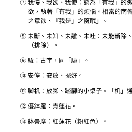
⑦
我慢、我欲、我使：認為「有我」的
欲，執著「有我」的煩惱。相當的南
之意欲、『我是」之隨眠」。
⑧
未斷、未知、未離、未吐：未能斷除
（排除）。
⑨
駈：古字，同「驅」。
⑩
安停：安放、擺好。
⑪
脚机：放腳、踏腳的小桌子。「机」
⑫
優鉢羅：青蓮花。
⑬
鉢曇摩：紅蓮花（粉紅色）。