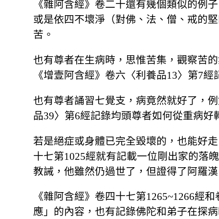
《雜阿含經》卷二十還有幾個類似的例子
或是依四不壞淨（對佛、法、僧、戒的堅
苦。
也有尊者在生病時，思惟苦集，觀察苦的
《增壹阿含經》卷六〈利養品13〉第7
也有尊者誦習七覺支，病竟然就好了，例
品39〉第6經記錄均頭尊者如何從重病好
若是絕症或身體已完全毀壞的，也能好走
十七第1025經就有記載一位剛出家的落
教誡，他雖然仍過世了，但證得了阿羅漢
《雜阿含經》卷四十七第1265~1266經和
應」的內容，也有記錄佛陀和弟子在探病