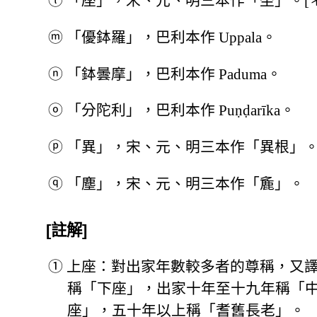
ⓛ
「座」，宋、元、明三本作「坐」。[＊
ⓜ
「優鉢羅」，巴利本作 Uppala。
ⓝ
「鉢曇摩」，巴利本作 Paduma。
ⓞ
「分陀利」，巴利本作 Puṇḍarīka。
ⓟ
「異」，宋、元、明三本作「異根」
ⓠ
「塵」，宋、元、明三本作「麁」。
[註解]
①
上座：對出家年數較多者的尊稱，又
稱「下座」，出家十年至十九年稱「
座」，五十年以上稱「耆舊長老」。