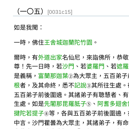
（一〇五）
[0031c15]
如是我聞：
一時，佛住
王舍城
迦蘭陀竹園
。
爾時，有
外道出家
名仙尼，來詣佛所，恭敬
尊！先一日時，若
沙門
、若
婆羅門
、若
遮羅
是義稱，
富蘭那迦葉
為大眾主，五百弟子
②
根
者，及其命終，悉不
記說
其所往生處。
③
五百弟子前後圍遶。其諸弟子有聰慧者、有
生處。如是
先闍那毘羅胝子
、
阿耆多翅舍
⑤
揵陀若提子
等，各與五百弟子前後圍遶，
⑧
中言。沙門瞿曇為大眾主，其諸弟子，有命