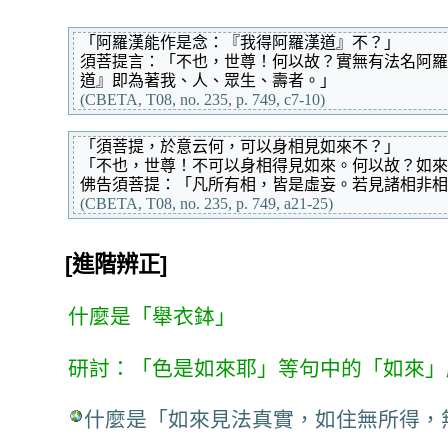
「阿羅漢能作是念：『我得阿羅漢道』不？」
須菩提言：「不也，世尊！何以故？實無有法名阿羅
道』即為著我、人、眾生、壽者。」
(CBETA, T08, no. 235, p. 749, c7-10)
「須菩提，於意云何，可以身相見如來不？」
「不也，世尊！不可以身相得見如來。何以故？如來
佛告須菩提：「凡所有相，皆是虛妄。若見諸相非相
(CBETA, T08, no. 235, p. 749, a21-25)
[進階辨正]
什麼是「舉衣鉢」
研討：「色是如來耶」等句中的「如來」
什麼是「如來見法真實，如住無所得，