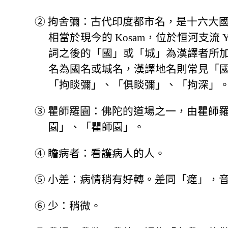
②
拘舍彌：古代印度都市名，是十六大
相當於現今的 Kosam，位於恒河支流 
詞之後的「國」或「城」為漢譯者所
名為國名或城名，漢譯地名則常見「
「拘睒彌」、「俱睒彌」、「拘深」
③
瞿師羅園：佛陀的道場之一，由瞿師
園」、「瞿師園」。
④
瞻病者：看護病人的人。
⑤
小差：病情稍有好轉。差同「瘥」，音
⑥
少：稍微。