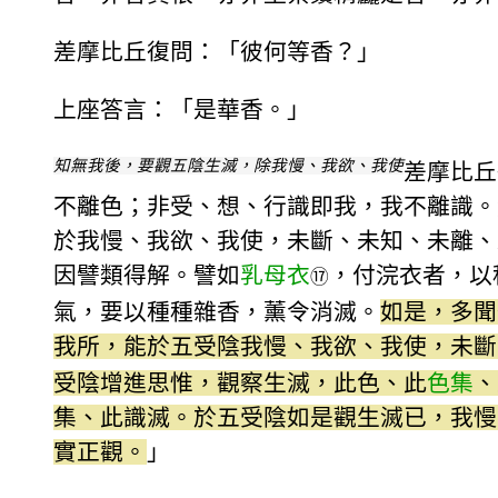
差摩比丘復問：「彼何等香？」
上座答言：「是華香。」
知無我後，要觀五陰生滅，除我慢、我欲、我使
差摩比丘
不離色；非受、想、行識即我，我不離識。
於我慢、我欲、我使，未斷、未知、未離、
因譬類得解。譬如
乳母衣
，付浣衣者，以
⑰
氣，要以種種雜香，薰令消滅。
如是，多聞
我所，能於五受陰我慢、我欲、我使，未斷
受陰增進思惟，觀察生滅，此色、此
色集
、
集、此識滅。於五受陰如是觀生滅已，我慢
實正觀。
」