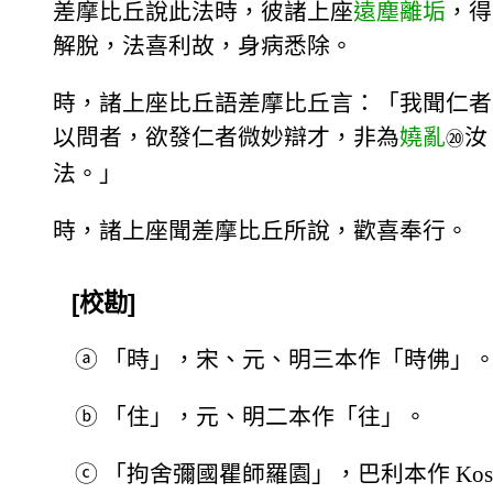
差摩比丘說此法時，彼諸上座
遠塵離垢
，得
解脫，法喜利故，身病悉除。
時，諸上座比丘語差摩比丘言：「我聞仁者
以問者，欲發仁者微妙辯才，非為
嬈亂
汝
⑳
法。」
時，諸上座聞差摩比丘所說，歡喜奉行。
[校勘]
ⓐ
「時」，宋、元、明三本作「時佛」
ⓑ
「住」，元、明二本作「往」。
ⓒ
「拘舍彌國瞿師羅園」，巴利本作 Kosambī 