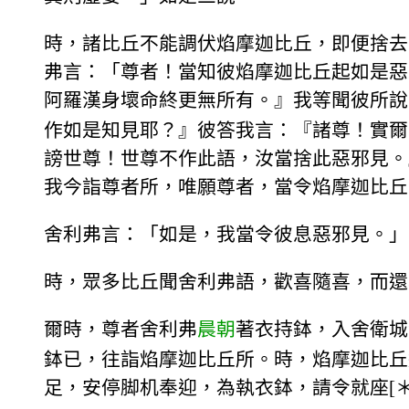
時，諸比丘不能調伏焰摩迦比丘，即便捨去
弗言：「尊者！當知彼焰摩迦比丘起如是惡
阿羅漢身壞命終更無所有。』我等聞彼所說
作如是知見耶？』彼答我言：『諸尊！實爾
謗世尊！世尊不作此語，汝當捨此惡邪見。
我今詣尊者所，唯願尊者，當令焰摩迦比丘
舍利弗言：「如是，我當令彼息惡邪見。」
時，眾多比丘聞舍利弗語，歡喜隨喜，而還
爾時，尊者舍利弗
晨朝
著衣持鉢，入舍衛城
鉢已，往詣焰摩迦比丘所。時，焰摩迦比丘
足，安停脚机奉迎，為執衣鉢，請令就座[＊