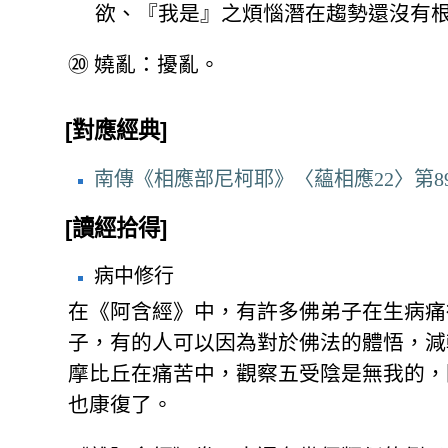
欲、『我是』之煩惱潛在趨勢還沒有
⑳
嬈亂：擾亂。
[對應經典]
南傳《相應部尼柯耶》〈蘊相應22〉第8
[讀經拾得]
病中修行
在《阿含經》中，有許多佛弟子在生病痛
子，有的人可以因為對於佛法的體悟，減
摩比丘在痛苦中，觀察五受陰是無我的，
也康復了。