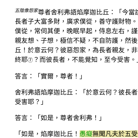
五陰像怨家
尊者舍利弗語焰摩迦比丘：「今當
長者子大富多財，廣求僕從，善守護財物。
僕從，常伺其便，晚眠早起，侍息左右，謹
親友想、子想，極信不疑，不自防護，然後
丘！於意云何？彼惡怨家，為長者親友，非
終耶
？而彼長者，不能覺知，至今受害。
⑦
答言：「實爾，尊者！」
舍利弗語焰摩迦比丘：「於意云何？彼長者
受害耶？」
答言：「如是，尊者舍利弗！」
「如是，焰摩迦比丘！
愚癡
無聞凡夫於五受