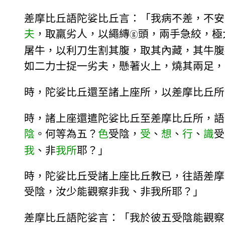
差摩比丘語陀娑比丘言：「我病不差，不安
夫
，取羸劣人，以繩縳
頭，兩手急絞，極
ⓖ
屠牛，以利刀生割其腹，取其內藏，其牛腹
如二力士捉一劣夫，懸著火上，燒其兩足，
時，陀娑比丘還至諸上座所，以差摩比丘所
時，諸上座還遣陀娑比丘至差摩比丘所，語
陰
。何等為五？
色
受陰，
受
、
想
、
行
、
識
受
我
、非
我所
耶？」
時，陀娑比丘受諸上座比丘教已，往語差摩
受陰，汝少能觀察非我、非我所耶？」
差摩比丘語陀娑言：「我於彼五受陰能觀察