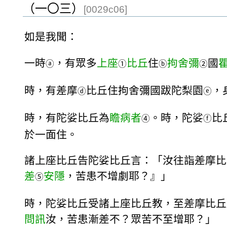
（一〇三）
[0029c06]
如是我聞：
一時
，有眾多
上座
比丘
住
拘舍彌
國
ⓐ
①
ⓑ
②
時，有差摩
比丘住拘舍彌國跋陀梨園
，
ⓓ
ⓔ
時，有陀娑比丘為
瞻病者
。時，陀娑
比
④
ⓕ
於一面住。
諸上座比丘告陀娑比丘言：「汝往詣差摩比
差
安隱
，苦患不增劇耶？』」
⑤
時，陀娑比丘受諸上座比丘教，至差摩比丘
問訊
汝，苦患漸差不？眾苦不至增耶？」