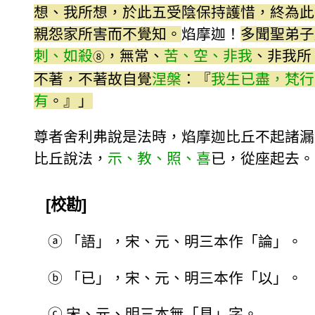
想、我所想，於此五受陰保持護惜，終為此
親怨家所害而不覺知。
焰摩迦！
多聞聖弟子
刺、如殺
，無常、
苦、空、非我
、非我所
⑧
不著，不著故自覺
涅槃
：『
我生已盡，梵行
有
。』」
尊者舍利弗說是法時，焰摩迦比丘不起諸漏
比丘說法，
示、教、照、喜
已，從座起去。
[校勘]
ⓐ
「語」，宋、元、明三本作「論」。
ⓑ
「已」，宋、元、明三本作「以」。
ⓒ
宋、元、明三本無「見」字。