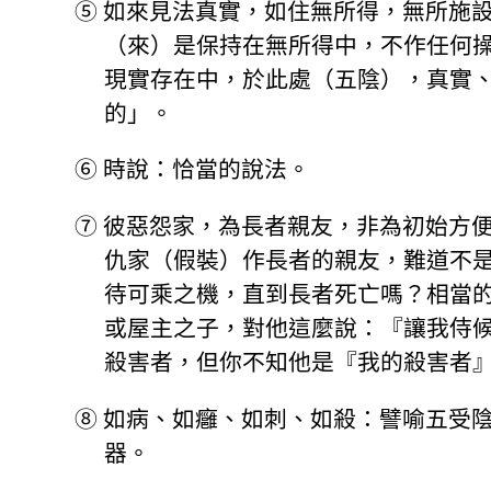
⑤
如來見法真實，如住無所得，無所施
（來）是保持在無所得中，不作任何
現實存在中，於此處（五陰），真實
的」。
⑥
時說：恰當的說法。
⑦
彼惡怨家，為長者親友，非為初始方
仇家（假裝）作長者的親友，難道不
待可乘之機，直到長者死亡嗎？相當
或屋主之子，對他這麼說：『讓我侍
殺害者，但你不知他是『我的殺害者
⑧
如病、如癰、如刺、如殺：譬喻五受
器。