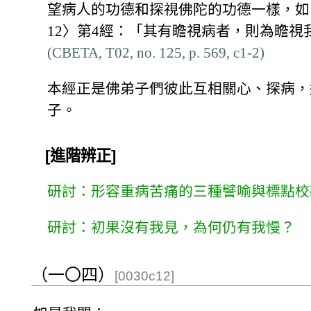
望病人的功德和探視佛陀的功德一樣，如
12〉第4經：「其有瞻視病者，則為瞻
(CBETA, T02, no. 125, p. 569, c1-2)
本經正是佛弟子們彼此互相關心、探病，
子。
[進階辨正]
研討：形容重病苦痛的三種譬喻與標點校
研討：初果沒有我見，為何仍有我慢？
（一〇四）
[0030c12]