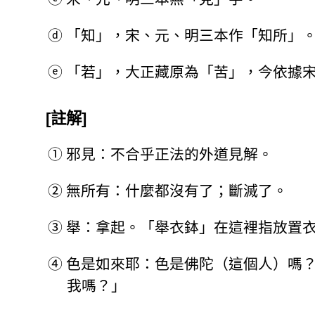
ⓓ
「知」，宋、元、明三本作「知所」
ⓔ
「若」，大正藏原為「苦」，今依據
[註解]
①
邪見：不合乎正法的外道見解。
②
無所有：什麼都沒有了；斷滅了。
③
舉：拿起。「舉衣鉢」在這裡指放置
④
色是如來耶：色是佛陀（這個人）嗎
我嗎？」