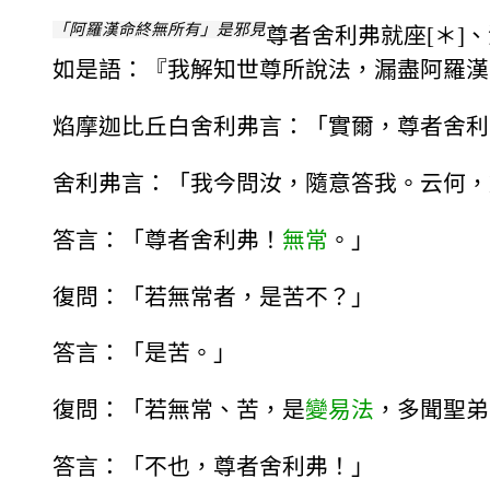
「阿羅漢命終無所有」是邪見
尊者舍利弗就座[＊]
如是語：『我解知世尊所說法，漏盡阿羅漢
焰摩迦比丘白舍利弗言：「實爾，尊者舍利
舍利弗言：「我今問汝，隨意答我。云何，
答言：「尊者舍利弗！
無常
。」
復問：「若無常者，是苦不？」
答言：「是苦。」
復問：「若無常、苦，是
變易法
，多聞聖弟
答言：「不也，尊者舍利弗！」