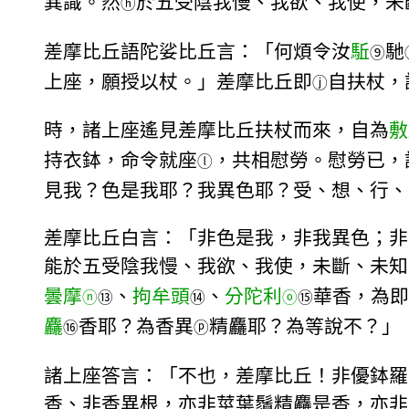
異識。然
於五受陰我慢、我欲、我使，未
ⓗ
差摩比丘語陀娑比丘言：「何煩令汝
駈
馳
⑨
上座，願授以杖。」差摩比丘即
自扶杖，
ⓙ
時，諸上座遙見差摩比丘扶杖而來，自為
敷
持衣鉢，命令就座
，共相慰勞。慰勞已，
ⓛ
見我？色是我耶？我異色耶？受、想、行、
差摩比丘白言：「非色是我，非我異色；非
能於五受陰我慢、我欲、我使，未斷、未知
曇摩
、
拘牟頭
、
分陀利
華香，為即
ⓝ
⑬
⑭
ⓞ
⑮
麤
香耶？為香異
精麤耶？為等說不？」
⑯
ⓟ
諸上座答言：「不也，差摩比丘！非優鉢羅
香、非香異根，亦非莖葉鬚精麤是香，亦非