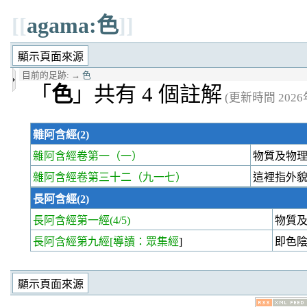
[[
agama:色
]]
目前的足跡:
→
色
「
色
」共有 4 個註解
(更新時間 2026年0
雜阿含經(2)
雜阿含經卷第一
（一）
物質及物
雜阿含經卷第三十二
（九一七）
這裡指外
長阿含經(2)
長阿含經第一經
(4/5)
物質
長阿含經第九經
[導讀：眾集經
]
即色