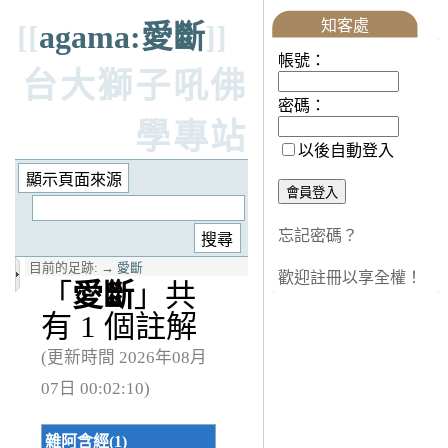
知客處
[[
agama:愛斷
]]
帳號：
台大獅子吼佛
密碼：
學專站
以後自動登入
忘記密碼？
目前的足跡:
→
愛斷
歡迎註冊以享全權！
「
愛斷
」共
有 1 個註解
(更新時間 2026年08月
07日 00:02:10)
雜阿含經(1)