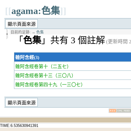
[[
agama:色集
]]
目前的足跡:
→
色集
「
色集
」共有 3 個註解
(更新時間 20
雜阿含經(3)
雜阿含經卷第十
（二五七）
雜阿含經卷第十三
（三〇八）
雜阿含經卷第四十九
（一三〇七）
TIME:6.535630941391