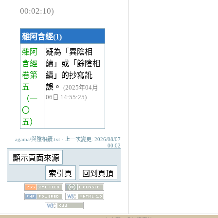
00:02:10)
雜阿含經(1)
雜阿
疑為「異陰相
含經
續」或「餘陰相
卷第
續」的抄寫訛
五
誤。
(2025年04月
06日 14:55:25)
（一
〇
五）
agama/與陰相續.txt · 上一次變更: 2026/08/07
00:02