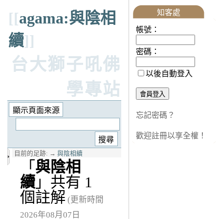
知客處
[[
agama:與陰相
帳號：
續
]]
密碼：
台大獅子吼佛
以後自動登入
學專站
忘記密碼？
歡迎註冊以享全權！
目前的足跡:
→
與陰相續
「
與陰相
續
」共有 1
個註解
(更新時間
2026年08月07日