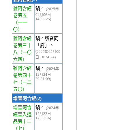
雜阿含經
鍋。
(2025年
04月06日
卷第五
14:55:25)
（一一
〇）
雜阿含經
鍋。讀音同
卷第三十
「府」。
(2025年05月09
八
（一〇
日 10:24:24)
六四）
雜阿含經
鍋。
(2024年
12月24日
卷第四十
20:31:09)
七
（一二
五〇）
增壹阿含經(2)
增壹阿含
鍋。
(2024年
12月22日
經壹入道
17:39:16)
品第十二
（七）