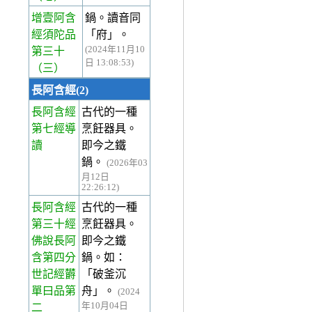
增壹阿含
鍋。讀音同
經須陀品
「府」。
(2024年11月10
第三十
日 13:08:53)
（三）
長阿含經(2)
長阿含經
古代的一種
第七經
導
烹飪器具。
讀
即今之鐵
鍋。
(2026年03
月12日
22:26:12)
長阿含經
古代的一種
第三十經
烹飪器具。
佛說長阿
即今之鐵
含第四分
鍋。如：
世記經欝
「破釜沉
單曰品第
舟」。
(2024
年10月04日
二