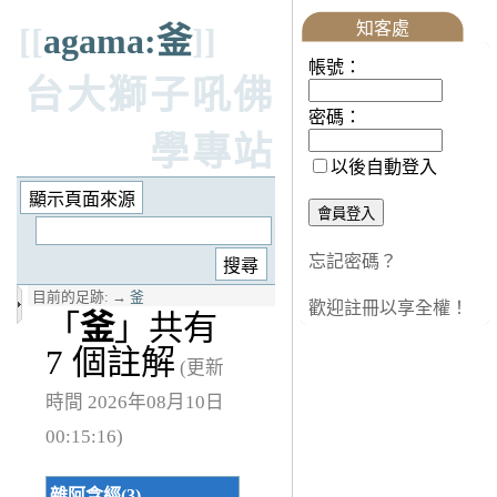
知客處
[[
agama:釜
]]
帳號：
台大獅子吼佛
密碼：
學專站
以後自動登入
忘記密碼？
目前的足跡:
→
釜
歡迎註冊以享全權！
「
釜
」共有
7 個註解
(更新
時間 2026年08月10日
00:15:16)
雜阿含經(3)