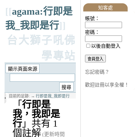
知客處
[[
agama:行即是
帳號：
我_我即是行
]]
密碼：
台大獅子吼佛
以後自動登入
學專站
忘記密碼？
歡迎註冊以享全權！
目前的足跡:
→
行即是我_我即是行
「
行即是
我，我即是
行
」共有 1
個註解
(更新時間