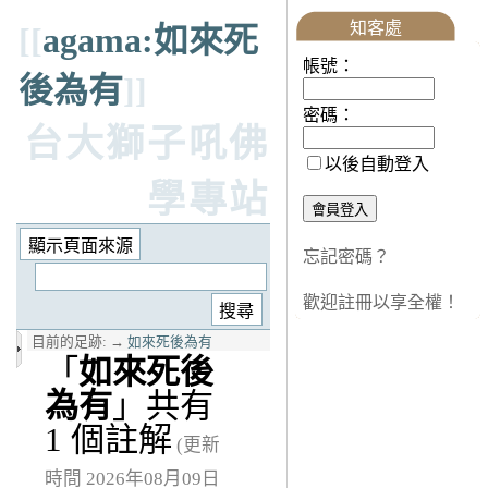
知客處
[[
agama:如來死
帳號：
後為有
]]
密碼：
台大獅子吼佛
以後自動登入
學專站
忘記密碼？
歡迎註冊以享全權！
目前的足跡:
→
如來死後為有
「
如來死後
為有
」共有
1 個註解
(更新
時間 2026年08月09日