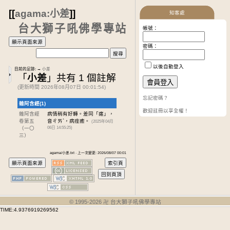
[[
agama:小差
]]
知客處
台大獅子吼佛學專站
帳號：
密碼：
以後自動登入
目前的足跡:
→
小差
「
小差
」共有 1 個註解
(更新時間 2026年08月07日 00:01:54)
忘記密碼？
雜阿含經(1)
歡迎註冊以享全權！
雜阿含經
病情稍有好轉。差同「瘥」，
卷第五
音ㄔㄞˋ，病痊癒。
(2025年04月
（一〇
06日 14:55:25)
三）
agama/小差.txt · 上一次變更: 2026/08/07 00:01
© 1995-
2026
卍 台大獅子吼佛學專站
TIME:4.9376919269562