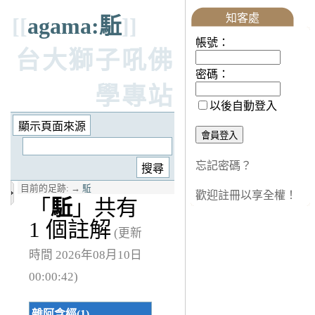
知客處
[[
agama:駈
]]
帳號：
台大獅子吼佛
密碼：
學專站
以後自動登入
忘記密碼？
目前的足跡:
→
駈
歡迎註冊以享全權！
「
駈
」共有
1 個註解
(更新
時間 2026年08月10日
00:00:42)
雜阿含經(1)