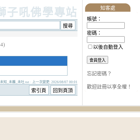
知客處
獅子吼佛學專站
帳號：
密碼：
4)
以後自動登入
忘記密碼？
未知_未離_未吐.txt · 上一次變更: 2026/08/07 00:01
歡迎註冊以享全權！