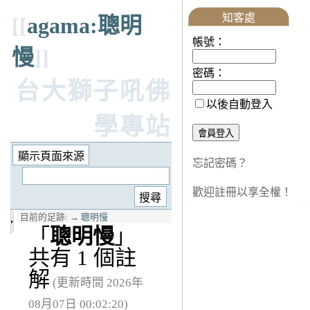
知客處
[[
agama:聰明
帳號：
慢
]]
密碼：
台大獅子吼佛
以後自動登入
學專站
忘記密碼？
歡迎註冊以享全權！
目前的足跡:
→
聰明慢
「
聰明慢
」
共有 1 個註
解
(更新時間 2026年
08月07日 00:02:20)