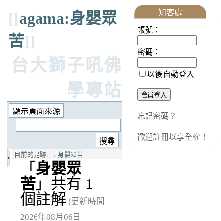
知客處
[[
agama:身嬰眾
帳號：
苦
]]
密碼：
台大獅子吼佛
以後自動登入
學專站
忘記密碼？
歡迎註冊以享全權！
目前的足跡:
→
身嬰眾苦
「
身嬰眾
苦
」共有 1
個註解
(更新時間
2026年08月06日