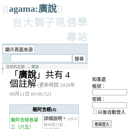
[[
agama:廣說
]]
台大獅子吼佛學
專站
目前的足跡:
→
廣說
「
廣說
」共有 4
知客處
個註解
(更新時間 2026年
帳號：
08月11日 00:06:52)
密碼：
雜阿含經(4)
以後自動登入
詳細說明。
(2025
雜阿含經卷第
年08月12日
三
（六五）
21:44:09)