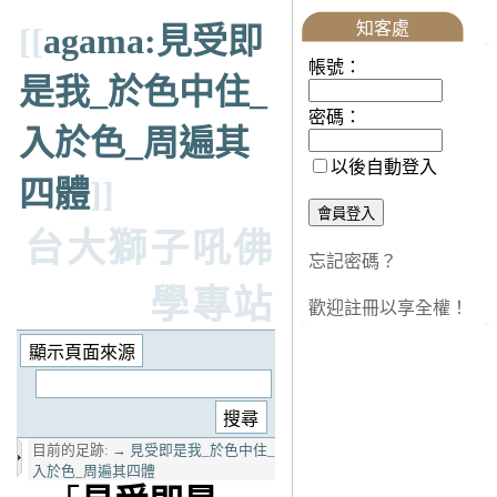
知客處
[[
agama:見受即
帳號：
是我_於色中住_
密碼：
入於色_周遍其
以後自動登入
四體
]]
台大獅子吼佛
忘記密碼？
學專站
歡迎註冊以享全權！
目前的足跡:
→
見受即是我_於色中住_
入於色_周遍其四體