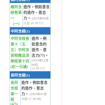
雜阿含
造作。例如意念
經卷第
的造作、意志
一
力。
(2025年06月
21日 20:39:57)
（一）
中阿含經(1)
中阿含經卷
造作。例
第十
（五
如意念的
五）中阿含
造作、意
習相應品涅
志力(??)。
(2024年12月
槃經第十四
09日
(初一日誦)
13:10:17)
長阿含經(1)
長阿
造作。例如意念
含經
的造作、意志
第一
力。
(2026年07月
10日 17:26:48)
經
(4/5)