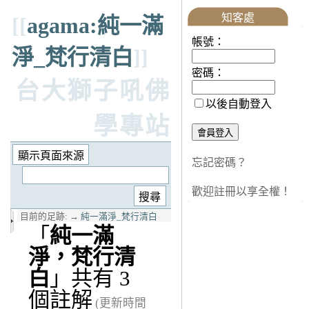
知客處
[[
agama:純一滿
帳號：
淨_梵行清白
]]
密碼：
台大獅子吼佛
以後自動登入
學專站
忘記密碼？
歡迎註冊以享全權！
目前的足跡:
→
純一滿淨_梵行清白
「
純一滿
淨，梵行清
白
」共有 3
個註解
(更新時間