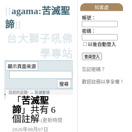
知客處
[[
agama:苦滅聖
帳號：
諦
]]
密碼：
台大獅子吼佛
以後自動登入
學專站
忘記密碼？
歡迎註冊以享全權！
目前的足跡:
→
苦滅聖諦
「
苦滅聖
諦
」共有 6
個註解
(更新時間
2026年08月07日