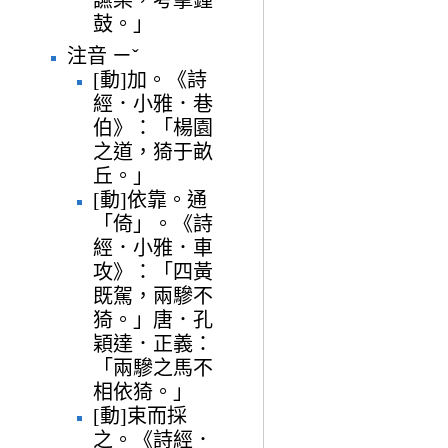
鼓。」
注音 ㄧˇ
[動]加。《詩
經．小雅．巷
伯》：「楊園
之道，猗于畝
丘。」
[動]依靠。通
「倚」。《詩
經．小雅．車
攻》：「四黃
既駕，兩驂不
猗。」唐．孔
穎達．正義：
「兩驂之馬不
相依猗。」
[動]束而採
之。《詩經．