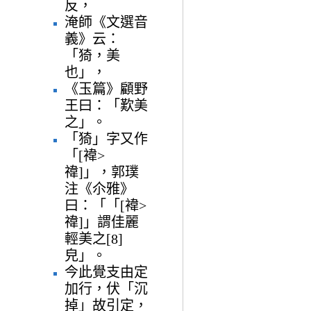
反，
淹師《文選音
義》云：
「猗，美
也」，
《玉篇》顧野
王曰：「歎美
之」。
「猗」字又作
「[褘>
禕]」，郭璞
注《尒雅》
曰：「「[褘>
禕]」謂佳麗
輕美之[8]
皃」。
今此覺支由定
加行，伏「沉
掉」故引定，