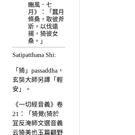
豳風．七
月》：「蠶月
條桑，取彼斧
斨，以伐遠
揚，猗彼女
桑。」
Satipatthana Shi:
「猗」passaddha，
玄奘大師另譯「輕
安」。
《一切經音義》卷
21：「猗覺(猗於
冝反淹師文選音義
云猗美也玉篇顧野