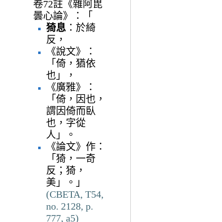
卷72註《雜阿毘
曇心論》：「
猗息
：於綺
反，
《說文》：
「倚，猶依
也」，
《廣雅》：
「倚，因也，
謂因倚而臥
也，字從
人」。
《論文》作：
「猗，一奇
反；猗，
美」。」
(CBETA, T54,
no. 2128, p.
777, a5)