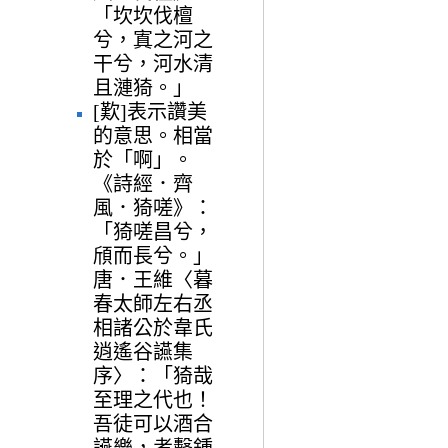
「坎坎伐檀
兮，寘之河之
干兮，河水清
且漣猗。」
[歎]表示讚美
的意思。相當
於「啊」。
《詩經．齊
風．猗嗟》：
「猗嗟昌兮，
頎而長兮。」
唐．王維〈暮
春太師左右丞
相諸公於韋氏
逍遙谷讌集
序〉：「猗哉
至理之代也！
吾徒可以酒合
讌樂，考擊鍾