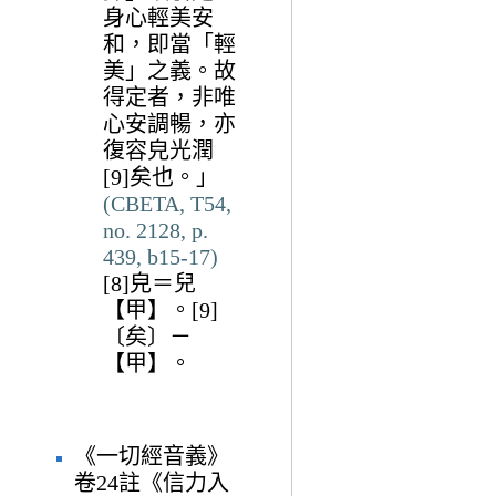
身心輕美安
和，即當「輕
美」之義。故
得定者，非唯
心安調暢，亦
復容皃光潤
[9]矣也。」
(CBETA, T54,
no. 2128, p.
439, b15-17)
[8]皃＝兒
【甲】。[9]
〔矣〕－
【甲】。
《一切經音義》
卷24註《信力入