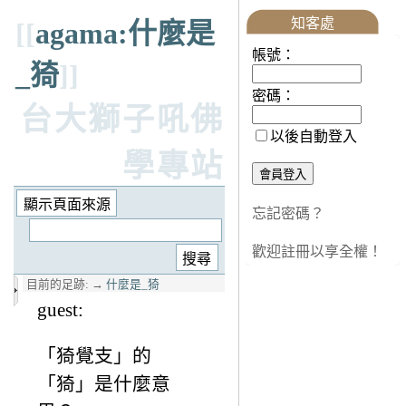
知客處
[[
agama:什麼是
帳號：
_猗
]]
密碼：
台大獅子吼佛
以後自動登入
學專站
忘記密碼？
歡迎註冊以享全權！
目前的足跡:
→
什麼是_猗
guest:
「猗覺支」的
「猗」是什麼意