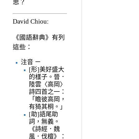
思？
David Chiou:
《國語辭典》有列
這些：
注音 ㄧ
[形]美好盛大
的樣子。晉．
陸雲〈高岡〉
詩四首之一：
「瞻彼高岡，
有猗其桐。」
[助]語尾助
詞，無義。
《詩經．魏
風．伐檀》：