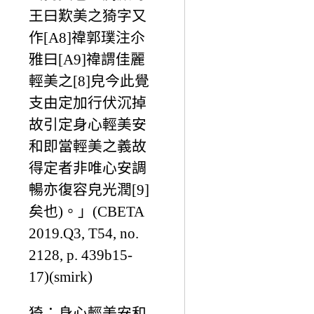
王曰歎美之猗字又
作[A8]禕郭璞注尒
雅曰[A9]禕謂佳麗
輕美之[8]皃今此覺
支由定加行伏沉掉
故引定身心輕美安
和即當輕美之義故
得定者非唯心安調
暢亦復容皃光潤[9]
矣也)。」(CBETA
2019.Q3, T54, no.
2128, p. 439b15-
17)(smirk)
猗：身心輕美安和