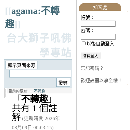
知客處
[[
agama:不轉
帳號：
趣
]]
密碼：
台大獅子吼佛
以後自動登入
學專站
忘記密碼？
歡迎註冊以享全權！
目前的足跡:
→
不轉趣
「
不轉趣
」
共有 1 個註
解
(更新時間 2026年
08月09日 00:03:15)