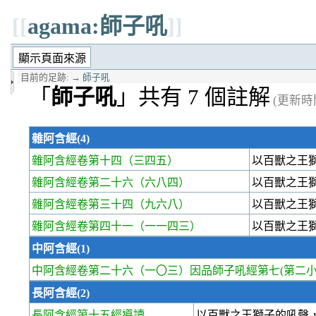
[[
agama:師子吼
]]
目前的足跡:
→
師子吼
「
師子吼
」共有 7 個註解
(更新時間 
雜阿含經(4)
雜阿含經卷第十四
（三四五）
以百獸之王
雜阿含經卷第二十六
（六八四）
以百獸之王
雜阿含經卷第三十四
（九六八）
以百獸之王
雜阿含經卷第四十一
（一一四三）
以百獸之王
中阿含經(1)
中阿含經卷第二十六
（一〇三）因品師子吼經第七(第二小
長阿含經(2)
長阿含經第十五經
導讀
以百獸之王獅子的吼聲