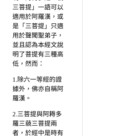
三菩提」一語可以
適用於阿羅漢，或
是「三菩提」只適
用於聲聞聖弟子，
並且認為本經文說
明了菩提有三種高
低，然而：
1.除六一等經的證
據外，佛亦自稱阿
羅漢。
2.三菩提與阿耨多
羅三藐三菩提兩
者，於經中是時有