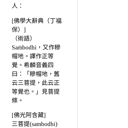
人：
[佛學大辭典（丁福
保）]
（術語）
Saṁbodhi，又作糝
帽地。譯作正等
覺。希麟音義四
曰：「糝帽地，舊
云三菩提，此云正
等覺也。」見菩提
條。
[佛光阿含藏]
三菩提(sambodhi)