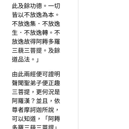
此及餘功德。一切
皆以不放逸為本。
不放逸集．不放逸
生．不放逸轉。不
放逸故得阿耨多羅
三藐三菩提。及餘
道品法。」
由此兩經便可證明
聲聞聖弟子便正趣
三菩提，更何況是
阿羅漢？並且，依
尊者摩訶迦所說，
可以知道，「阿耨
多羅三藐三菩提」