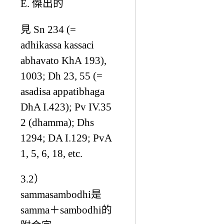
E. 傑出的
見 Sn 234 (=
adhikassa kassaci
abhavato KhA 193),
1003; Dh 23, 55 (=
asadisa appatibhaga
DhA I.423); Pv IV.35
2 (dhamma); Dhs
1294; DA I.129; PvA
1, 5, 6, 18, etc.
3.2）
sammasambodhi是
samma＋sambodhi的