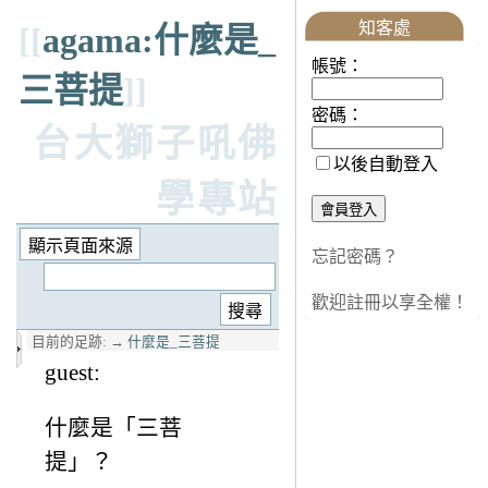
知客處
[[
agama:什麼是_
帳號：
三菩提
]]
密碼：
台大獅子吼佛
以後自動登入
學專站
忘記密碼？
歡迎註冊以享全權！
目前的足跡:
→
什麼是_三菩提
guest:
什麼是「三菩
提」？