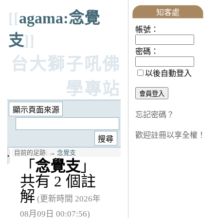
知客處
[[
agama:念覺
帳號：
支
]]
密碼：
台大獅子吼佛
以後自動登入
學專站
忘記密碼？
歡迎註冊以享全權！
目前的足跡:
→
念覺支
「
念覺支
」
共有 2 個註
解
(更新時間 2026年
08月09日 00:07:56)